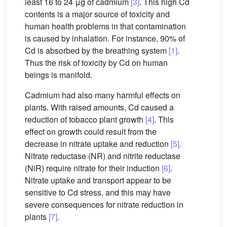
least 16 to 24 μg of cadmium
[3]
. This high Cd
contents is a major source of toxicity and
human health problems in that contamination
is caused by inhalation. For instance, 90% of
Cd is absorbed by the breathing system
[1]
.
Thus the risk of toxicity by Cd on human
beings is manifold.
Cadmium had also many harmful effects on
plants. With raised amounts, Cd caused a
reduction of tobacco plant growth
[4]
. This
effect on growth could result from the
decrease in nitrate uptake and reduction
[5]
.
Nitrate reductase (NR) and nitrite reductase
(NiR) require nitrate for their induction
[6]
.
Nitrate uptake and transport appear to be
sensitive to Cd stress, and this may have
severe consequences for nitrate reduction in
plants
[7]
.