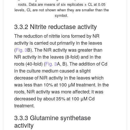
roots. Data are means of six replicates ± CL at 0.05
levels, CL are not shown when they are smaller than the
symbol.
3.3.2 Nitrite reductase activity
The reduction of nitrite ions formed by NR
activity is carried out primarily in the leaves
(
Fig. 3
B). The NiR activity was greater than
NR activity in the leaves (8-fold) and in the
roots (40-fold) (
Fig. 3
A, B). The addition of Cd
in the culture medium caused a slight
decrease of NiR activity in the leaves which
was less than 10% at 100 μM treatment. In the
roots, NiR activity was more affected; it was
decreased by about 35% at 100 μM Cd
treatment.
3.3.3 Glutamine synthetase
activity