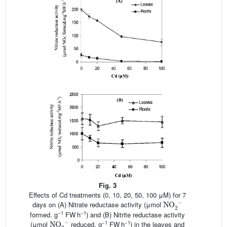
Fig. 3
Effects of Cd treatments (0, 10, 20, 50, 100 μM) for 7
NO
2
−
days on (A) Nitrate reductase activity (μmol
−1
−1
formed. g
FW h
) and (B) Nitrite reductase activity
NO
2
−
−1
−1
(μmol
reduced. g
FW h
) in the leaves and