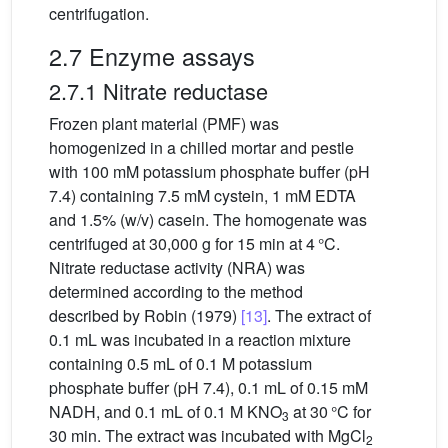
centrifugation.
2.7 Enzyme assays
2.7.1 Nitrate reductase
Frozen plant material (PMF) was
homogenized in a chilled mortar and pestle
with 100 mM potassium phosphate buffer (pH
7.4) containing 7.5 mM cystein, 1 mM EDTA
and 1.5% (w/v) casein. The homogenate was
centrifuged at 30,000 g for 15 min at 4 °C.
Nitrate reductase activity (NRA) was
determined according to the method
described by Robin (1979)
[13]
. The extract of
0.1 mL was incubated in a reaction mixture
containing 0.5 mL of 0.1 M potassium
phosphate buffer (pH 7.4), 0.1 mL of 0.15 mM
NADH, and 0.1 mL of 0.1 M KNO
at 30 °C for
3
30 min. The extract was incubated with MgCl
2