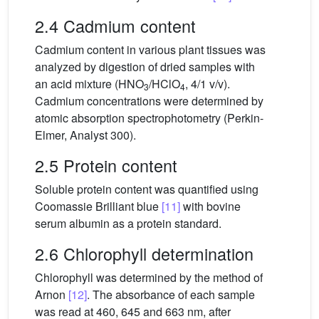
2.4 Cadmium content
Cadmium content in various plant tissues was
analyzed by digestion of dried samples with
an acid mixture (HNO
/HClO
, 4/1 v/v).
3
4
Cadmium concentrations were determined by
atomic absorption spectrophotometry (Perkin-
Elmer, Analyst 300).
2.5 Protein content
Soluble protein content was quantified using
Coomassie Brilliant blue
[11]
with bovine
serum albumin as a protein standard.
2.6 Chlorophyll determination
Chlorophyll was determined by the method of
Arnon
[12]
. The absorbance of each sample
was read at 460, 645 and 663 nm, after