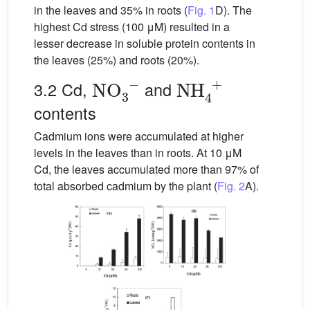
in the leaves and 35% in roots (
Fig. 1
D). The
highest Cd stress (100 μM) resulted in a
lesser decrease in soluble protein contents in
the leaves (25%) and roots (20%).
NO
3
−
NH
4
+
3.2 Cd,
and
contents
Cadmium ions were accumulated at higher
levels in the leaves than in roots. At 10 μM
Cd, the leaves accumulated more than 97% of
total absorbed cadmium by the plant (
Fig. 2
A).