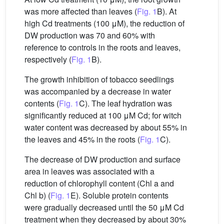
was more affected than leaves (
Fig. 1
B). At
high Cd treatments (100 μM), the reduction of
DW production was 70 and 60% with
reference to controls in the roots and leaves,
respectively (
Fig. 1
B).
The growth inhibition of tobacco seedlings
was accompanied by a decrease in water
contents (
Fig. 1
C). The leaf hydration was
significantly reduced at 100 μM Cd; for witch
water content was decreased by about 55% in
the leaves and 45% in the roots (
Fig. 1
C).
The decrease of DW production and surface
area in leaves was associated with a
reduction of chlorophyll content (Chl a and
Chl b) (
Fig. 1
E). Soluble protein contents
were gradually decreased until the 50 μM Cd
treatment when they decreased by about 30%