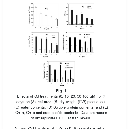
Fig. 1
Effects of Cd treatments (0, 10, 20, 50 100 μM) for 7
days on (A) leaf area, (B) dry weight (DW) production,
(C) water contents, (D) Soluble protein contents, and (E)
Chl a, Chl b and carotenoïds contents. Data are means
of six replicates ± CL at 0.05 levels.
At low Cd treatment (10 μM), the root growth