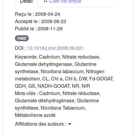
Détail
Citer cet article
Reçu le :
2008-04-24
Accepté le :
2008-08-23
Publié le :
2008-11-29
PMID
DOI :
10.1016/j.crvi.2008.08.021
Keywords:
Cadmium, Nitrate reductase,
Glutamate dehydrogenase, Glutamine
synthetase, Nicotiana tabaccum, Nitrogen
metabolism, CL, Chl a, Chl b, DW, Fd-GOGAT,
GDH, GS, NADH-GOGAT, NR, NiR
Mots-clés :
Cadmium, Nitrate réductase,
Glutamate déshydrogénase, Glutamine
synthétase, Nicotiana Tabaccum,
Métabolisme azoté
Affiliations des auteurs :