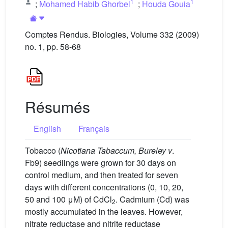
1
1
;
Mohamed Habib Ghorbel
;
Houda Gouia
Comptes Rendus. Biologies, Volume 332 (2009)
no. 1, pp. 58-68
Résumés
English
Français
Tobacco (
Nicotiana Tabaccum, Bureley v
.
Fb9) seedlings were grown for 30 days on
control medium, and then treated for seven
days with different concentrations (0, 10, 20,
50 and 100 μM) of CdCl
. Cadmium (Cd) was
2
mostly accumulated in the leaves. However,
nitrate reductase and nitrite reductase