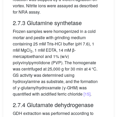
vortex. Nitrite ions were assayed as described
for NRA assay.
2.7.3 Glutamine synthetase
Frozen samples were homogenized in a cold
mortar and pestle with grinding medium
containing 25 mM Tris-HCl buffer (pH 7.6), 1
mM MgCl
, 1 mM EDTA, 14 mM β-
2
mercaptoethanol and 1% (w/v)
polyvinylpyrrolidone (PVP). The homogenate
was centrifuged at 25,000 g for 30 min at 4 °C.
GS activity was determined using
hydroxylamine as substrate, and the formation
of
γ
-glutamylhydroxamate (γ-GHM) was
quantified with acidified ferric chloride
[15]
.
2.7.4 Glutamate dehydrogenase
GDH extraction was performed according to