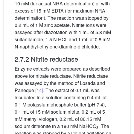
10 mM (for actual NRA determination) or with
excess of 15 mM EDTA (for maximum NRA
determination). The reaction was stopped by
0.2 mL of 1 M zinc acetate. Nitrite ions were
assayed after diazotation with 1 mL of 5.8 mM
sulfanilamide, 1.5 N HCl, and 1 mL of 0.8 mM
N-naphthyl-ethylene-diamine-dichloride.
2.7.2 Nitrite reductase
Enzyme extracts were prepared as described
above for nitrate reductase. Nitrite reductase
was assayed by the method of Losada and
Paneque
[14]
. The extract of 0.1 mL was
incubated in a solution containing 0.4 mL of
0.1 M potassium phosphate buffer (pH 7.4),
0.1 mL of 15 mM sodium nitrite, 0.2 mL of 5
mM methyl viologen, 0.2 mL of 86.15 mM
sodium dithionite in a 190 mM NaHCO
. The
3
reaction was stopped by a violent agitation on