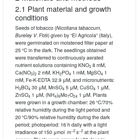
2.1 Plant material and growth
conditions
Seeds of tobacco (
Nicotiana tabaccum,
Bureley V
. Fb9) given by “El Agricola” (Italy),
were germinated on moistened filter paper at
25 °C in the dark. The seedlings obtained
were transferred to continuously aerated
nutrient solutions containing KNO
8 mM,
3
Ca(NO
)
2 mM, KH
PO
1 mM, MgSO
1
3
2
2
4
4
mM, Fe-K-EDTA 32.9 μM, and micronutrients:
H
BO
30 μM, MnSO
5 μM, CuSO
1 μM,
3
4
4
4
ZnSO
1 μM, (NH
)
Mo
O
1 μM. Plants
4
4
6
7
24
were grown in a growth chamber: 26 °C/70%
relative humidity during the light period and
20 °C/90% relative humidity during the dark
period; photoperiod: 16 h daily with a light
−2
−2
irradiance of 150 μmol m
s
at the plant