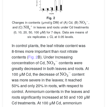
Fig. 2
NO
3
−
Changes in contents (μmol/g DW) of (A) Cd, (B)
,
NH
4
+
and (C)
in leaves and roots under Cd treatments
(0, 10, 20, 50, 100 μM) for 7 days. Data are means of
six replicates ± CL at 0.05 levels.
In control plants, the leaf nitrate content was
8-times more important than root nitrate
contents (
Fig. 2
B). Under increasing
NO
3
−
concentration of Cd,
contents were
greatly decreased in both leaves and roots. At
NO
3
−
100 μM Cd, the decrease of
content
was more severe in the leaves; it reached
50% and only 20% in roots, with respect to
control. Ammonium contents in the leaves and
roots significantly increased at 50 and 100 μM
Cd treatments. At 100 μM Cd, ammonium