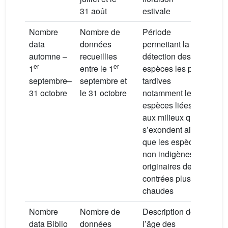
31 août
estivale
Nombre
Nombre de
Période
data
données
permettant la
automne –
recueillies
détection des
er
er
1
entre le 1
espèces les plus
septembre–
septembre et
tardives
31 octobre
le 31 octobre
notamment les
espèces liées
aux milieux qui
s’exondent ainsi
que les espèces
non indigènes
originaires de
contrées plus
chaudes
Nombre
Nombre de
Description de
data Biblio
données
l’âge des