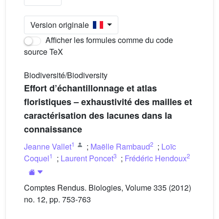
Version originale
Afficher les formules comme du code
source TeX
Biodiversité/Biodiversity
Effort d’échantillonnage et atlas
floristiques – exhaustivité des mailles et
caractérisation des lacunes dans la
connaissance
1
2
Jeanne Vallet
;
Maëlle Rambaud
;
Loïc
1
3
2
Coquel
;
Laurent Poncet
;
Frédéric Hendoux
Comptes Rendus. Biologies, Volume 335 (2012)
no. 12, pp. 753-763