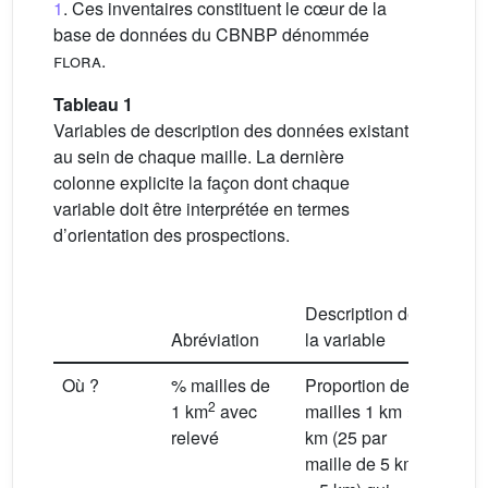
1
. Ces inventaires constituent le cœur de la
base de données du CBNBP dénommée
flora
.
Tableau 1
Variables de description des données existant
au sein de chaque maille. La dernière
colonne explicite la façon dont chaque
variable doit être interprétée en termes
d’orientation des prospections.
Obje
Description de
l’or
Abréviation
la variable
pros
Où ?
% mailles de
Proportion de
Desc
2
1 km
avec
mailles 1 km × 1
la ré
relevé
km (25 par
des 
maille de 5 km
sein