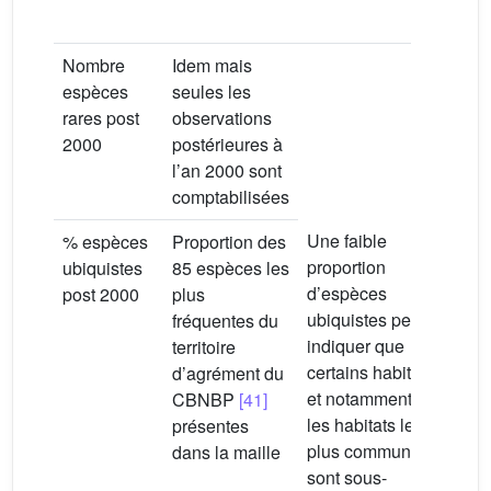
à 20
Nombre
Idem mais
espèces
seules les
rares post
observations
2000
postérieures à
l’an 2000 sont
comptabilisées
Une faible
% espèces
Proportion des
proportion
ubiquistes
85 espèces les
d’espèces
post 2000
plus
ubiquistes peut
fréquentes du
indiquer que
territoire
certains habitats
d’agrément du
et notamment
CBNBP
[41]
les habitats les
présentes
plus communs
dans la maille
sont sous-