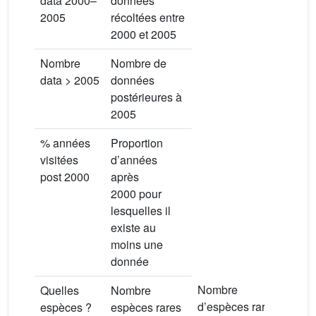
data 2000–
données
2005
récoltées entre
2000 et 2005
Nombre
Nombre de
data > 2005
données
postérieures à
2005
% années
Proportion
visitées
d’années
post 2000
après
2000 pour
lesquelles il
existe au
moins une
donnée
Nombre
Les 
Quelles
Nombre
d’espèces rares
sur 
espèces ?
espèces rares