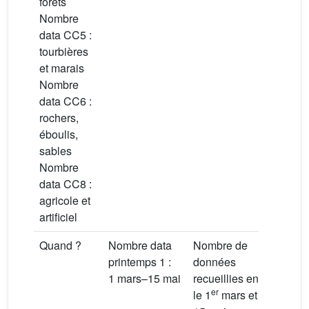
forêts
Nombre
data CC5 :
tourbières
et marais
Nombre
data CC6 :
rochers,
éboulis,
sables
Nombre
data CC8 :
agricole et
artificiel
Péri
Quand ?
Nombre data
Nombre de
perm
printemps 1 :
données
déte
1 mars–15 mai
recueillies entre
er
esp
le 1
mars et le