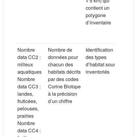
× 5 km) qui
mail
contient un
repé
polygone
cert
d’inventaire
sect
mail
été 
Nombre
Nombre de
Identification
data CC2 :
données pour
des types
milieux
chacun des
d’habitat sous-
aquatiques
habitats décrits
inventoriés
Nombre
par des codes
data CC3 :
Corine Biotope
landes,
à la précision
fruticées,
d’un chiffre
pelouses,
prairies
Nombre
data CC4 :