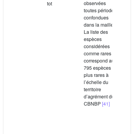
observées
rare
tot
toutes périodes
d’en
confondues
pros
dans la maille.
spéc
La liste des
cert
espèces
espè
considérées
lors
comme rares
diff
correspond aux
le n
795 espèces les
d’es
plus rares à
conn
l’échelle du
péri
territoire
conf
d’agrément du
larg
CBNBP
[41]
supé
nom
d’es
obse
post