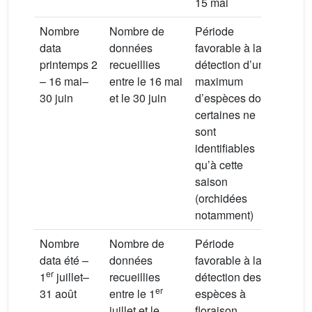
vern
15 mai
Nombre
Nombre de
Période
data
données
favorable à la
printemps 2
recueillies
détection d’un
– 16 mai–
entre le 16 mai
maximum
30 juin
et le 30 juin
d’espèces dont
certaines ne
sont
identifiables
qu’à cette
saison
(orchidées
notamment)
Nombre
Nombre de
Période
data été –
données
favorable à la
er
1
juillet–
recueillies
détection des
er
31 août
entre le 1
espèces à
juillet et le
floraison