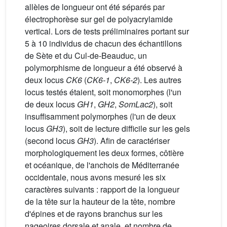
allèles de longueur ont été séparés par
électrophorèse sur gel de polyacrylamide
vertical. Lors de tests préliminaires portant sur
5 à 10 individus de chacun des échantillons
de Sète et du Cul-de-Beauduc, un
polymorphisme de longueur a été observé à
deux locus
CK6
(
CK6-1
,
CK6-2
). Les autres
locus testés étaient, soit monomorphes (l'un
de deux locus
GH1
,
GH2
,
SomLac2
), soit
insuffisamment polymorphes (l'un de deux
locus
GH3
), soit de lecture difficile sur les gels
(second locus
GH3
). Afin de caractériser
morphologiquement les deux formes, côtière
et océanique, de l'anchois de Méditerranée
occidentale, nous avons mesuré les six
caractères suivants : rapport de la longueur
de la tête sur la hauteur de la tête, nombre
d'épines et de rayons branchus sur les
nageoires dorsale et anale, et nombre de