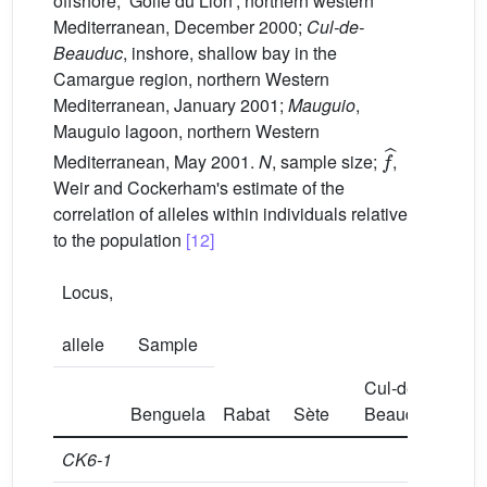
offshore, ‘Golfe du Lion’, northern western
Mediterranean, December 2000;
Cul-de-
Beauduc
, inshore, shallow bay in the
Camargue region, northern Western
Mediterranean, January 2001;
Mauguio
,
Mauguio lagoon, northern Western
f
ˆ
Mediterranean, May 2001.
N
, sample size;
,
Weir and Cockerham's estimate of the
correlation of alleles within individuals relative
to the population
[12]
Locus,
allele
Sample
Cul-de-
Benguela
Rabat
Sète
Beauduc
Mau
CK6-1