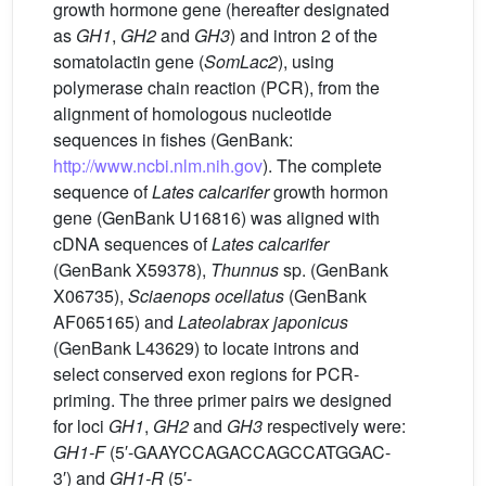
growth hormone gene (hereafter designated
as
GH1
,
GH2
and
GH3
) and intron 2 of the
somatolactin gene (
SomLac2
), using
polymerase chain reaction (PCR), from the
alignment of homologous nucleotide
sequences in fishes (GenBank:
http://www.ncbi.nlm.nih.gov
). The complete
sequence of
Lates calcarifer
growth hormon
gene (GenBank U16816) was aligned with
cDNA sequences of
Lates calcarifer
(GenBank X59378),
Thunnus
sp. (GenBank
X06735),
Sciaenops ocellatus
(GenBank
AF065165) and
Lateolabrax japonicus
(GenBank L43629) to locate introns and
select conserved exon regions for PCR-
priming. The three primer pairs we designed
for loci
GH1
,
GH2
and
GH3
respectively were:
GH1-F
(5′-GAAYCCAGACCAGCCATGGAC-
3′) and
GH1-R
(5′-