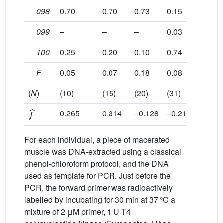
098
0.70
0.70
0.73
0.15
0.06
099
–
–
–
0.03
–
100
0.25
0.20
0.10
0.74
0.89
F
0.05
0.07
0.18
0.08
0.06
(
N
)
(10)
(15)
(20)
(31)
(9)
f
ˆ
0.265
0.314
−0.128
−0.211
−0.0
For each individual, a piece of macerated
muscle was DNA-extracted using a classical
phenol-chloroform protocol, and the DNA
used as template for PCR. Just before the
PCR, the forward primer was radioactively
labelled by incubating for 30 min at 37 °C a
mixture of 2 μM primer, 1 U T4