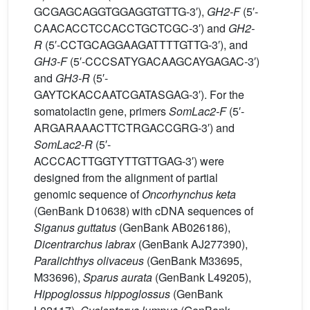
GCGAGCAGGTGGAGGTGTTG-3′),
GH2-F
(5′-
CAACACCTCCACCTGCTCGC-3′) and
GH2-
R
(5′-CCTGCAGGAAGATTTTGTTG-3′), and
GH3-F
(5′-CCCSATYGACAAGCAYGAGAC-3′)
and
GH3-R
(5′-
GAYTCKACCAATCGATASGAG-3′). For the
somatolactin gene, primers
SomLac2-F
(5′-
ARGARAAACTTCTRGACCGRG-3′) and
SomLac2-R
(5′-
ACCCACTTGGTYTTGTTGAG-3′) were
designed from the alignment of partial
genomic sequence of
Oncorhynchus keta
(GenBank D10638) with cDNA sequences of
Siganus guttatus
(GenBank AB026186),
Dicentrarchus labrax
(GenBank AJ277390),
Paralichthys olivaceus
(GenBank M33695,
M33696),
Sparus aurata
(GenBank L49205),
Hippoglossus hippoglossus
(GenBank