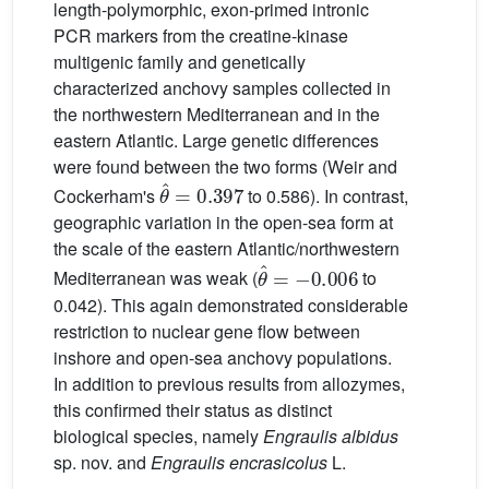
length-polymorphic, exon-primed intronic
PCR markers from the creatine-kinase
multigenic family and genetically
characterized anchovy samples collected in
the northwestern Mediterranean and in the
eastern Atlantic. Large genetic differences
were found between the two forms (Weir and
θ
ˆ
=
0.397
Cockerham's
to 0.586). In contrast,
geographic variation in the open-sea form at
the scale of the eastern Atlantic/northwestern
θ
ˆ
=
−
0.006
Mediterranean was weak (
to
0.042). This again demonstrated considerable
restriction to nuclear gene flow between
inshore and open-sea anchovy populations.
In addition to previous results from allozymes,
this confirmed their status as distinct
biological species, namely
Engraulis albidus
sp. nov. and
Engraulis encrasicolus
L.