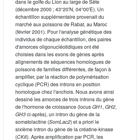
dans le golfe du Lion au large de Sète
(décembre 2000 ; 43°20′N, 04°00′E). Un
échantillon supplémentaire provenait du
marché aux poissons de Rabat, au Maroc
(février 2001). Pour l'analyse génétique des
individus de chaque échantillon, des paires
d'amorces oligonucléotidiques ont été
choisies dans les exons de gènes après
alignements de séquences homologues de
poissons de familles différentes, de façon à
amplifier, par la réaction de polymérisation
cyclique (PCR) des introns en position
homologue chez l'anchois. Nous avons ainsi
dessiné les amorces de trois introns du gène
de l'hormone de croissance (locus
GH1
,
GH2
,
GH3
ci-après), un intron du gène de la
somatolactine (
SomLac2
) et a priori le
sixième intron du gène de la créatine-kinase
(
CK6
). Après amplification par PCR, les