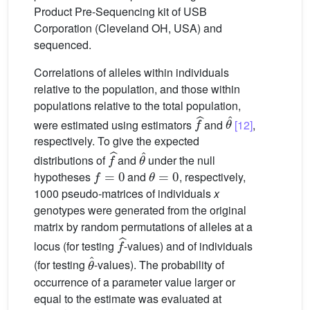
Product Pre-Sequencing kit of USB
Corporation (Cleveland OH, USA) and
sequenced.
Correlations of alleles within individuals
relative to the population, and those within
populations relative to the total population,
f
ˆ
θ
ˆ
were estimated using estimators
and
[12]
,
respectively. To give the expected
f
ˆ
θ
ˆ
distributions of
and
under the null
f
=
0
θ
=
0
hypotheses
and
, respectively,
1000 pseudo-matrices of individuals
x
genotypes were generated from the original
matrix by random permutations of alleles at a
f
ˆ
locus (for testing
-values) and of individuals
θ
ˆ
(for testing
-values). The probability of
occurrence of a parameter value larger or
equal to the estimate was evaluated at
P
=
(
n
+
1
)
/
(
N
+
1
)