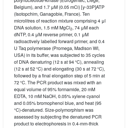
polynucleotide-kinase (Eurogentec, Liège,
Belgium), and 1.7 μM (0.05 mCi) [
γ
-33P]ATP
(Isotopchim, Ganagobie, France). Ten
microlitres of reaction mixture comprising 4 μl
DNA solution, 1.5 mM MgCl
, 74 μM each
2
dNTP, 0.4 μM reverse primer, 0.1 μM
radioactively labelled forward primer, and 0.4
U Taq polymerase (Promega, Madison WI,
USA) in its buffer, was subjected to 35 cycles
of DNA denaturing (12 s at 94 °C), annealing
(12 s at 52 °C) and elongating (30 s at 72 °C),
followed by a final elongation step of 5 min at
72 °C. The PCR product was mixed with an
equal volume of 95% formamide, 20 mM
EDTA, 10 mM NaOH, 0.05% xylene cyanol
and 0.05% bromophenol blue, and heat (95
°C)-denatured. Size-polymorphism was
assessed by subjecting the denatured PCR
product to electrophoresis in 0.4-mm-thick