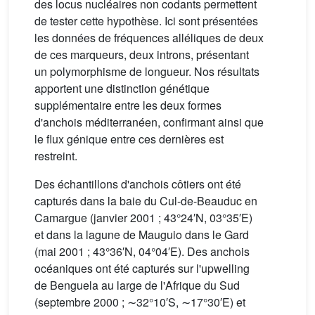
des locus nucléaires non codants permettent
de tester cette hypothèse. Ici sont présentées
les données de fréquences alléliques de deux
de ces marqueurs, deux introns, présentant
un polymorphisme de longueur. Nos résultats
apportent une distinction génétique
supplémentaire entre les deux formes
d'anchois méditerranéen, confirmant ainsi que
le flux génique entre ces dernières est
restreint.
Des échantillons d'anchois côtiers ont été
capturés dans la baie du Cul-de-Beauduc en
Camargue (janvier 2001 ; 43°24′N, 03°35′E)
et dans la lagune de Mauguio dans le Gard
(mai 2001 ; 43°36′N, 04°04′E). Des anchois
océaniques ont été capturés sur l'upwelling
de Benguela au large de l'Afrique du Sud
(septembre 2000 ; ∼32°10′S, ∼17°30′E) et