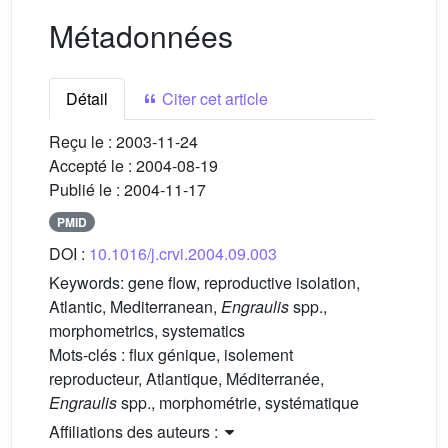
Métadonnées
Détail
Citer cet article
Reçu le :
2003-11-24
Accepté le :
2004-08-19
Publié le :
2004-11-17
PMID
DOI :
10.1016/j.crvi.2004.09.003
Keywords:
gene flow, reproductive isolation,
Atlantic, Mediterranean,
Engraulis
spp.,
morphometrics, systematics
Mots-clés :
flux génique, isolement
reproducteur, Atlantique, Méditerranée,
Engraulis
spp., morphométrie, systématique
Affiliations des auteurs :