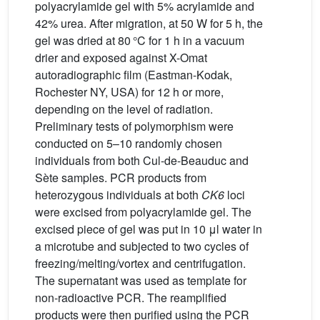
polyacrylamide gel with 5% acrylamide and
42% urea. After migration, at 50 W for 5 h, the
gel was dried at 80 °C for 1 h in a vacuum
drier and exposed against X-Omat
autoradiographic film (Eastman-Kodak,
Rochester NY, USA) for 12 h or more,
depending on the level of radiation.
Preliminary tests of polymorphism were
conducted on 5–10 randomly chosen
individuals from both Cul-de-Beauduc and
Sète samples. PCR products from
heterozygous individuals at both
CK6
loci
were excised from polyacrylamide gel. The
excised piece of gel was put in 10 μl water in
a microtube and subjected to two cycles of
freezing/melting/vortex and centrifugation.
The supernatant was used as template for
non-radioactive PCR. The reamplified
products were then purified using the PCR