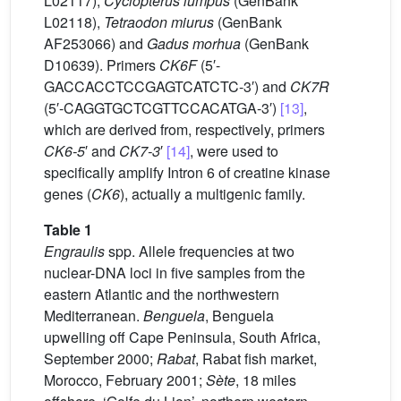
L02117),
Cyclopterus lumpus
(GenBank
L02118),
Tetraodon miurus
(GenBank
AF253066) and
Gadus morhua
(GenBank
D10639). Primers
CK6F
(5′-
GACCACCTCCGAGTCATCTC-3′) and
CK7R
(5′-CAGGTGCTCGTTCCACATGA-3′)
[13]
,
which are derived from, respectively, primers
CK6-5
′ and
CK7-3
′
[14]
, were used to
specifically amplify Intron 6 of creatine kinase
genes (
CK6
), actually a multigenic family.
Table 1
Engraulis
spp. Allele frequencies at two
nuclear-DNA loci in five samples from the
eastern Atlantic and the northwestern
Mediterranean.
Benguela
, Benguela
upwelling off Cape Peninsula, South Africa,
September 2000;
Rabat
, Rabat fish market,
Morocco, February 2001;
Sète
, 18 miles