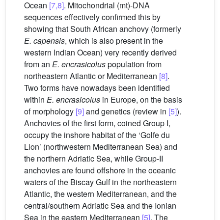
Ocean
[7,8]
. Mitochondrial (mt)-DNA
sequences effectively confirmed this by
showing that South African anchovy (formerly
E. capensis
, which is also present in the
western Indian Ocean) very recently derived
from an
E. encrasicolus
population from
northeastern Atlantic or Mediterranean
[8]
.
Two forms have nowadays been identified
within
E. encrasicolus
in Europe, on the basis
of morphology
[9]
and genetics (review in
[5]
).
Anchovies of the first form, coined Group I,
occupy the inshore habitat of the ‘Golfe du
Lion’ (northwestern Mediterranean Sea) and
the northern Adriatic Sea, while Group-II
anchovies are found offshore in the oceanic
waters of the Biscay Gulf in the northeastern
Atlantic, the western Mediterranean, and the
central/southern Adriatic Sea and the Ionian
Sea in the eastern Mediterranean
[5]
. The