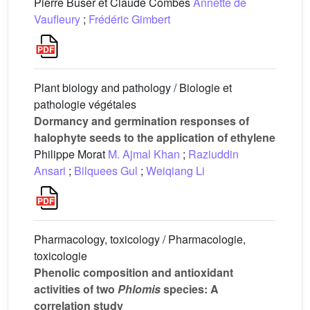
Pierre Buser et Claude Combes
Annette de
Vaufleury
;
Frédéric Gimbert
Plant biology and pathology / Biologie et
pathologie végétales
Dormancy and germination responses of
halophyte seeds to the application of ethylene
Philippe Morat
M. Ajmal Khan
;
Raziuddin
Ansari
;
Bilquees Gul
;
Weiqiang Li
Pharmacology, toxicology / Pharmacologie,
toxicologie
Phenolic composition and antioxidant
activities of two
Phlomis
species: A
correlation study