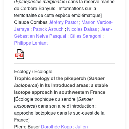
(
Epinephelus marginatus
) dans la réserve marine
de Cerbère-Banyuls : informations sur la
territorialité de cette espèce emblématique]
Claude Combes
Jérémy Pastor
;
Marion Verdoit-
Jarraya
;
Patrick Astruch
;
Nicolas Dalias
;
Jean-
Sébastien Nelva Pasqual
;
Gilles Saragoni
;
Philippe Lenfant
Ecology / Écologie
Trophic ecology of the pikeperch (
Sander
lucioperca
) in its introduced areas: a stable
isotope approach in southwestern France
[Écologie trophique du sandre (
Sander
lucioperca
) dans son aire d'introduction :
approche isotopique dans le sud-ouest de la
France]
Pierre Buser
Dorothée Kopp
;
Julien