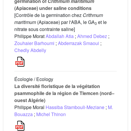
germination of
Crithmum maritimum
(Apiaceae) under saline conditions
[Contrôle de la germination chez
Crithmum
maritimum
(Apiaceae) par l'ABA, le GA
et le
3
nitrate sous contrainte saline]
Philippe Morat
Abdallah Atia
;
Ahmed Debez
;
Zouhaier Barhoumi
;
Abderrazak Smaoui
;
Chedly Abdelly
Écologie / Ecology
La diversité floristique de la végétation
psammophile de la région de Tlemcen (nord–
ouest Algérie)
Philippe Moral
Hassiba Stambouli-Meziane
;
M.
Bouazza
;
Michel Thinon