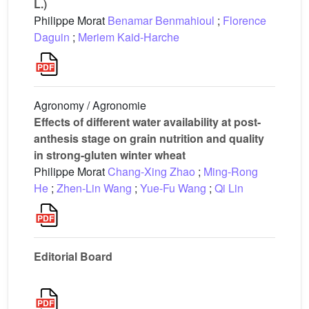
L.)
Philippe Morat
Benamar Benmahioul
;
Florence
Daguin
;
Meriem Kaid-Harche
Agronomy / Agronomie
Effects of different water availability at post-
anthesis stage on grain nutrition and quality
in strong-gluten winter wheat
Philippe Morat
Chang-Xing Zhao
;
Ming-Rong
He
;
Zhen-Lin Wang
;
Yue-Fu Wang
;
Qi Lin
Editorial Board