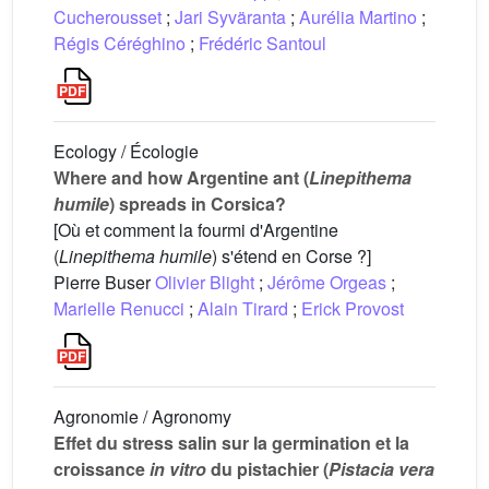
Cucherousset
;
Jari Syväranta
;
Aurélia Martino
;
Régis Céréghino
;
Frédéric Santoul
Ecology / Écologie
Where and how Argentine ant (
Linepithema
humile
) spreads in Corsica?
[Où et comment la fourmi d'Argentine
(
Linepithema humile
) s'étend en Corse ?]
Pierre Buser
Olivier Blight
;
Jérôme Orgeas
;
Marielle Renucci
;
Alain Tirard
;
Erick Provost
Agronomie / Agronomy
Effet du stress salin sur la germination et la
croissance
in vitro
du pistachier (
Pistacia vera