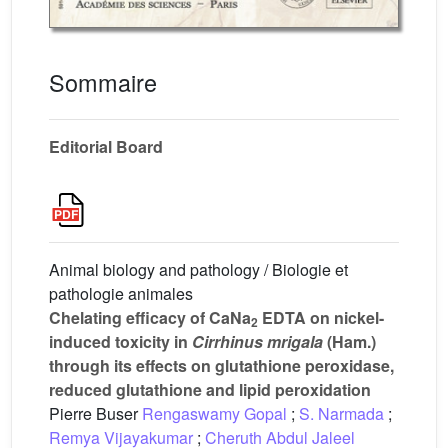
Sommaire
Editorial Board
Animal biology and pathology / Biologie et
pathologie animales
Chelating efficacy of CaNa
EDTA on nickel-
2
induced toxicity in
Cirrhinus mrigala
(Ham.)
through its effects on glutathione peroxidase,
reduced glutathione and lipid peroxidation
Pierre Buser
Rengaswamy Gopal
;
S. Narmada
;
Remya Vijayakumar
;
Cheruth Abdul Jaleel