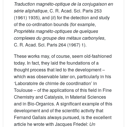
Traduction magnéto-optique de la conjugaison en
série aliphatique
, C. R. Acad. Sci. Paris 253
(1961) 1935), and (
ii
) for the detection and study
of the co-ordination bounds (for example,
Propriétés magnéto-optiques de quelques
complexes du groupe des métaux carbonyles
,
C. R. Acad. Sci. Paris 264 (1967) 1).
These works may, of course, seem old-fashioned
today. In fact, they laid the foundations of a
thought process that led to the development –
which was observable later on, particularly in his
‘Laboratoire de chimie de coordination’ in
Toulouse – of the applications of this field in Fine
Chemistry and Catalysis, in Material Sciences
and in Bio-Organics. A significant example of this
development and of the scientific activity that
Fernand Gallais always pursued, is the excellent
article he wrote with Jacques Friedel:
Un