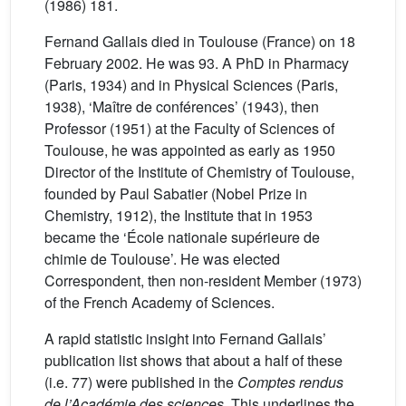
(1986) 181.
Fernand Gallais died in Toulouse (France) on 18
February 2002. He was 93. A PhD in Pharmacy
(Paris, 1934) and in Physical Sciences (Paris,
1938), ‘Maître de conférences’ (1943), then
Professor (1951) at the Faculty of Sciences of
Toulouse, he was appointed as early as 1950
Director of the Institute of Chemistry of Toulouse,
founded by Paul Sabatier (Nobel Prize in
Chemistry, 1912), the Institute that in 1953
became the ‘École nationale supérieure de
chimie de Toulouse’. He was elected
Correspondent, then non-resident Member (1973)
of the French Academy of Sciences.
A rapid statistic insight into Fernand Gallais’
publication list shows that about a half of these
(i.e. 77) were published in the
Comptes rendus
de l’Académie des sciences
. This underlines the