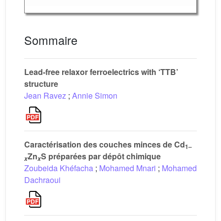
Sommaire
Lead-free relaxor ferroelectrics with ‘TTB’
structure
Jean Ravez
;
Annie Simon
Caractérisation des couches minces de Cd
1–
Zn
S préparées par dépôt chimique
x
x
Zoubeida Khéfacha
;
Mohamed Mnari
;
Mohamed
Dachraoui