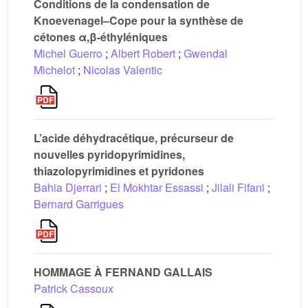
Conditions de la condensation de
Knoevenagel–Cope pour la synthèse de
cétones α,β-éthyléniques
Michel Guerro
;
Albert Robert
;
Gwendal
Michelot
;
Nicolas Valentic
L’acide déhydracétique, précurseur de
nouvelles pyridopyrimidines,
thiazolopyrimidines et pyridones
Bahia Djerrari
;
El Mokhtar Essassi
;
Jilali Fifani
;
Bernard Garrigues
HOMMAGE À FERNAND GALLAIS
Patrick Cassoux