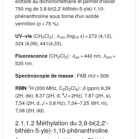
extraite au dichlorométhane et permet d'isoler
750 mg de 3,8-bi(2,2′-bithién-5-yle)-1,10-
phénanthroline sous forme d'un solide
vermillon (
η
= 75 %).
UV–vis
(CH
Cl
) :
λ
(log
ɛ
) = 272 (4,12),
2
2
nm
10
324 (4,09), 441(4,33).
Fluorescence
(CH
Cl
) :
λ
= 440 nm,
λ
=
2
2
ex
em
525 nm.
Spectroscopie de masse
: FAB
m
/
z
= 509.
1
RMN
H (200 MHz, C
D
Cl
) :
δ
(ppm) 9,39
2
2
4
4
(2H, de), 8,37 (2H, d,
J
= 2Hz), 7,87 (2H, s),
7,54 (2H, d,
J
= 3,8 Hz), 7,34–7,25 (6H, m),
7,08 (2H, dd).
2.1.1.2 Méthylation du 3,8-bi(2,2′-
bithién-5-yle)-1,10-phénanthroline