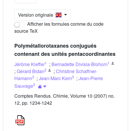
Version originale
Afficher les formules comme du code
source TeX
Polymétallorotaxanes conjugués
contenant des unités pentacoordinantes
1
1
Jérôme Kieffer
;
Bernadette Divisia-Blohorn
2
;
Gérard Bidan
;
Christine Schaffner-
3
3
Hamann
;
Jean-Marc Kern
;
Jean-Pierre
3
Sauvage
Comptes Rendus. Chimie, Volume 10 (2007) no.
12, pp. 1234-1242