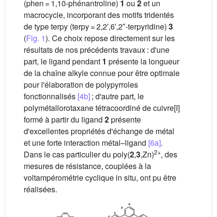
(phen = 1,10-phénantroline)
1
ou
2
et un
macrocycle, incorporant des motifs tridentés
de type terpy (terpy = 2,2′,6′,2″-terpyridine)
3
(
Fig. 1
). Ce choix repose directement sur les
résultats de nos précédents travaux : d'une
part, le ligand pendant
1
présente la longueur
de la chaîne alkyle connue pour être optimale
pour l'élaboration de polypyrroles
fonctionnalisés
[4b]
; d'autre part, le
polymétallorotaxane tétracoordiné de cuivre[I]
formé à partir du ligand
2
présente
d'excellentes propriétés d'échange de métal
et une forte interaction métal–ligand
[6a]
.
2+
Dans le cas particulier du poly(
2
,
3
,Zn)
, des
mesures de résistance, couplées à la
voltampérométrie cyclique in situ, ont pu être
réalisées.