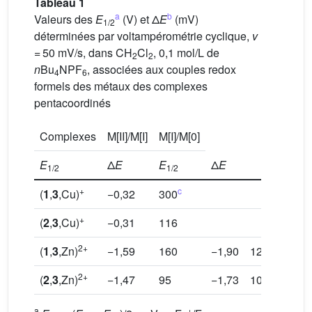
Tableau 1
a
b
Valeurs des
E
(V) et Δ
E
(mV)
1/2
déterminées par voltampérométrie cyclique,
v
= 50 mV/s, dans CH
Cl
, 0,1 mol/L de
2
2
n
Bu
NPF
, associées aux couples redox
4
6
formels des métaux des complexes
pentacoordinés
Complexes
M[II]/M[I]
M[I]/M[0]
E
Δ
E
E
Δ
E
1/2
1/2
+
c
(
1
,
3
,Cu)
−0,32
300
+
(
2
,
3
,Cu)
−0,31
116
2+
(
1
,
3
,Zn)
−1,59
160
−1,90
125
2+
(
2
,
3
,Zn)
−1,47
95
−1,73
100
a
+