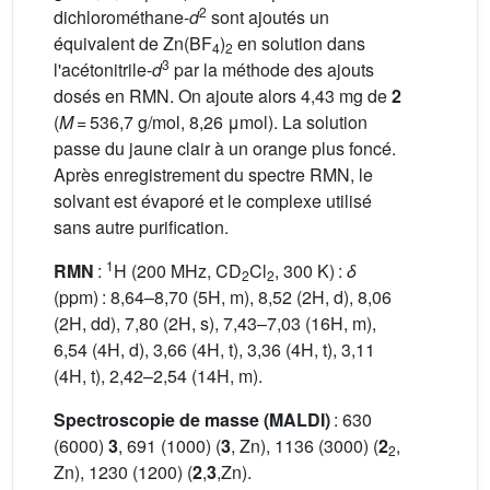
2
dichlorométhane-
d
sont ajoutés un
équivalent de Zn(BF
)
en solution dans
4
2
3
l'acétonitrile-
d
par la méthode des ajouts
dosés en RMN. On ajoute alors 4,43 mg de
2
(
M
= 536,7 g/mol, 8,26 μmol). La solution
passe du jaune clair à un orange plus foncé.
Après enregistrement du spectre RMN, le
solvant est évaporé et le complexe utilisé
sans autre purification.
1
RMN
:
H (200 MHz, CD
Cl
, 300 K) :
δ
2
2
(ppm) : 8,64–8,70 (5H, m), 8,52 (2H, d), 8,06
(2H, dd), 7,80 (2H, s), 7,43–7,03 (16H, m),
6,54 (4H, d), 3,66 (4H, t), 3,36 (4H, t), 3,11
(4H, t), 2,42–2,54 (14H, m).
Spectroscopie de masse (MALDI)
: 630
(6000)
3
, 691 (1000) (
3
, Zn), 1136 (3000) (
2
,
2
Zn), 1230 (1200) (
2
,
3
,Zn).