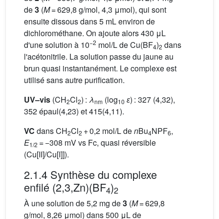
de
3
(
M
= 629,8 g/mol, 4,3 μmol), qui sont
ensuite dissous dans 5 mL environ de
dichlorométhane. On ajoute alors 430 μL
−2
d'une solution à 10
mol/L de Cu(BF
)
dans
4
2
l'acétonitrile. La solution passe du jaune au
brun quasi instantanément. Le complexe est
utilisé sans autre purification.
UV–vis
(CH
Cl
) :
λ
(log
ɛ
) : 327 (4,32),
2
2
nm
10
352 épaul(4,23) et 415(4,11).
VC
dans CH
Cl
+ 0,2 mol/L de
n
Bu
NPF
,
2
2
4
6
E
= −308 mV vs Fc, quasi réversible
1/2
(Cu[II]/Cu[I]]).
2.1.4 Synthèse du complexe
enfilé (2,3,Zn)(BF
)
4
2
À une solution de 5,2 mg de
3
(
M
= 629,8
g/mol, 8,26 μmol) dans 500 μL de