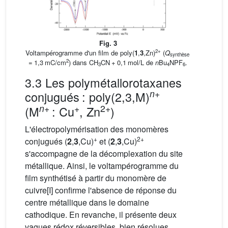
Fig. 3
2+
Voltampérogramme d'un film de poly(
1
,
3
,Zn)
(
Q
synthèse
2
= 1,3 mC/cm
) dans CH
CN + 0,1 mol/L de
n
Bu
NPF
.
3
4
6
3.3 Les polymétallorotaxanes
n
+
conjugués : poly(2,3,M)
n
+
+
2+
(M
: Cu
, Zn
)
L'électropolymérisation des monomères
+
2+
conjugués (
2
,
3
,Cu)
et (
2
,
3
,Cu)
s'accompagne de la décomplexation du site
métallique. Ainsi, le voltampérogramme du
film synthétisé à partir du monomère de
cuivre[I] confirme l'absence de réponse du
centre métallique dans le domaine
cathodique. En revanche, il présente deux
vagues rédox réversibles, bien résolues,