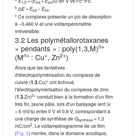
E
= (
E
+
E
)/2 en V vs Fc
/Fc.
1/2
pa
pc
b
Δ
E
=
E
−
E
.
pa
pc
c
Ce complexe présente un pic de désorption
à −0,460 V et une voltampérométrie
irréversible.
3.2 Les polymétallorotaxanes
n
+
« pendants » : poly(1,3,M)
n
+
+
2+
(M
: Cu
, Zn
)
Alors que les tentatives
d'électropolymérisation du complexe de
+
cuivre (
1
,
3
,Cu)
ont échoué,
l'électropolymérisation du complexe de zinc
2+
(
1
,
3
,Zn)
conduit bien à la formation d'un film
très fin, jaune pâle, lors d'un balayage lent (
v
= 5 mV/s) entre 0 V et 0,9 V, correspondant à
une charge de synthèse de
Q
= 1,3
synthèse
2
mC/cm
. Le voltampérogramme de ce film
(
Fig. 3
) montre, dans le domaine anodique,