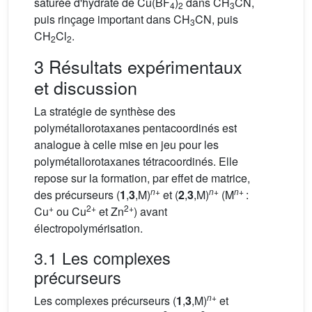
saturée d'hydrate de Cu(BF
)
dans CH
CN,
4
2
3
puis rinçage important dans CH
CN, puis
3
CH
Cl
.
2
2
3 Résultats expérimentaux
et discussion
La stratégie de synthèse des
polymétallorotaxanes pentacoordinés est
analogue à celle mise en jeu pour les
polymétallorotaxanes tétracoordinés. Elle
repose sur la formation, par effet de matrice,
n
+
n
+
n
+
des précurseurs (
1
,
3
,M)
et (
2
,
3
,M)
(M
:
+
2+
2+
Cu
ou Cu
et Zn
) avant
électropolymérisation.
3.1 Les complexes
précurseurs
n
+
Les complexes précurseurs (
1
,
3
,M)
et