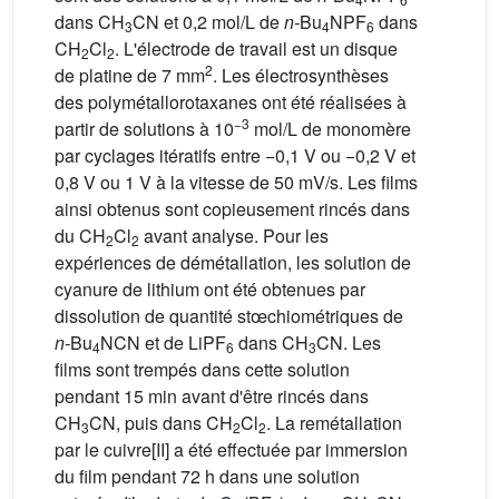
dans CH
CN et 0,2 mol/L de
n-
Bu
NPF
dans
3
4
6
CH
Cl
. L'électrode de travail est un disque
2
2
2
de platine de 7 mm
. Les électrosynthèses
des polymétallorotaxanes ont été réalisées à
−3
partir de solutions à 10
mol/L de monomère
par cyclages itératifs entre −0,1 V ou −0,2 V et
0,8 V ou 1 V à la vitesse de 50 mV/s. Les films
ainsi obtenus sont copieusement rincés dans
du CH
Cl
avant analyse. Pour les
2
2
expériences de démétallation, les solution de
cyanure de lithium ont été obtenues par
dissolution de quantité stœchiométriques de
n-
Bu
NCN et de LiPF
dans CH
CN. Les
4
6
3
films sont trempés dans cette solution
pendant 15 min avant d'être rincés dans
CH
CN, puis dans CH
Cl
. La remétallation
3
2
2
par le cuivre[II] a été effectuée par immersion
du film pendant 72 h dans une solution