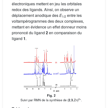
électroniques mettent en jeu les orbitales
redox des ligands. Ainsi, on observe un
déplacement anodique des
E
entre les
1/2
voltampérogrammes des deux complexes,
mettant en évidence un effet donneur moins
prononcé du ligand
2
en comparaison du
ligand
1
.
Fig. 2
2+
Suivi par RMN de la synthèse de (
2
,
3
,Zn)
.