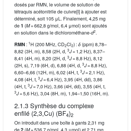
dosés par RMN, le volume de solution de
tétraquis acétonitrile de cuivre[I] à ajouter est
déterminé, soit 105 μL. Finalement, 4,25 mg
de
1
(
M
= 662,8 g/mol, 6,4 μmol) sont ajoutés
2
en solution dans le dichlorométhane-
d
.
1
RMN
:
H (200 MHz, CD
Cl
) :
δ
(ppm) 8,78–
2
2
3
8,82 (3H, m), 8,58 (2H, d,
J
= 1,2 Hz), 8,37–
3
8,41 (4H, m), 8,20 (2H, d,
J
= 8,8 Hz), 8,12
3
(2H, s), 7,19 (6H, d), 6,88 (4H, d,
J
= 8,8 Hz),
3
6,60–6,66 (12H, m), 6,02 (4H, t,
J
= 2,1 Hz),
3
4,08 (4H, t,
J
= 6,4 Hz), 3,95 (4H, dd), 3,86
3
(4H, t,
J
= 7,0 Hz), 3,66 (4H, dd), 3,55 (4H, t,
3
J
= 5,6 Hz), 3,04 (8H, m), 1,94–1,50 (16H, m).
2.1.3 Synthèse du complexe
enfilé (2,3,Cu) (BF
)
4
2
On introduit dans une boîte à gants 2,31 mg
de
2
(
M
= 536,7 g/mol, 4,3 μmol) et 2,71 mg