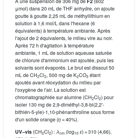
À une suspension de 306 mg de
F2
(602
μmol) dans 20 mL de THF anhydre, on ajoute
goutte à goutte 2,25 mL de méthyllithium en
solution à 1,6 mol/L dans l'hexane (6
équivalents) à température ambiante. Après
l'ajout de 2 équivalents, le milieu vire au noir.
Après 72 h d'agitation à température
ambiante, 1 mL de solution aqueuse saturée
de chlorure d'ammonium est ajoutée, puis les
solvants sont évaporés. Le brut est dissout 50
mL de CH
Cl
, 500 mg de K
CO
étant
2
2
2
3
ajoutés avant réoxydation du milieu par
l'oxygène de l'air. La solution est
chromatographiée sur alumine (CH
Cl
) pour
2
2
isoler 130 mg de 2,9-diméthyl-3,8-bi(2,2′-
bithién-5-yle)-1,10-phénanthroline sous forme
d'un solide orange (
η
= 40%).
UV–vis
(CH
Cl
) :
λ
(log
ɛ
) = 310 (4,66),
2
2
nm
10