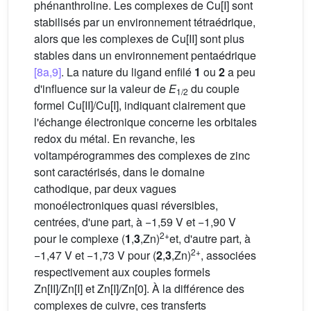
phénanthroline. Les complexes de Cu[I] sont
stabilisés par un environnement tétraédrique,
alors que les complexes de Cu[II] sont plus
stables dans un environnement pentaédrique
[8a,9]
. La nature du ligand enfilé
1
ou
2
a peu
d'influence sur la valeur de
E
du couple
1/2
formel Cu[II]/Cu[I], indiquant clairement que
l'échange électronique concerne les orbitales
redox du métal. En revanche, les
voltampérogrammes des complexes de zinc
sont caractérisés, dans le domaine
cathodique, par deux vagues
monoélectroniques quasi réversibles,
centrées, d'une part, à −1,59 V et −1,90 V
2+
pour le complexe (
1
,
3
,Zn)
et, d'autre part, à
2+
−1,47 V et −1,73 V pour (
2
,
3
,Zn)
, associées
respectivement aux couples formels
Zn[II]/Zn[I] et Zn[I]/Zn[0]. À la différence des
complexes de cuivre, ces transferts