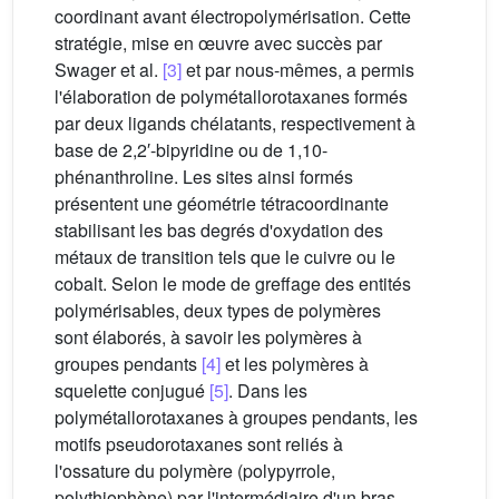
coordinant avant électropolymérisation. Cette
stratégie, mise en œuvre avec succès par
Swager et al.
[3]
et par nous-mêmes, a permis
l'élaboration de polymétallorotaxanes formés
par deux ligands chélatants, respectivement à
base de 2,2′-bipyridine ou de 1,10-
phénanthroline. Les sites ainsi formés
présentent une géométrie tétracoordinante
stabilisant les bas degrés d'oxydation des
métaux de transition tels que le cuivre ou le
cobalt. Selon le mode de greffage des entités
polymérisables, deux types de polymères
sont élaborés, à savoir les polymères à
groupes pendants
[4]
et les polymères à
squelette conjugué
[5]
. Dans les
polymétallorotaxanes à groupes pendants, les
motifs pseudorotaxanes sont reliés à
l'ossature du polymère (polypyrrole,
polythiophène) par l'intermédiaire d'un bras