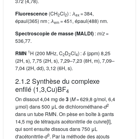
372 (4,78).
Fluorescence
(CH
Cl
) :
λ
= 384,
2
2
ex
épaul(365) nm ;
λ
= 451, épaul(488) nm.
em
Spectroscopie de masse (MALDI)
:
m
/
z
=
536,77.
1
RMN
H (200 MHz, C
D
Cl
) :
δ
(ppm) 8,25
2
2
4
(2H, s), 7,75 (2H, s), 7,29–7,23 (8H, m), 7,09–
7,04 (2H, dd), 3,12 (6H, s).
2.1.2 Synthèse du complexe
enfilé (1,3,Cu)BF
4
On dissout 4,04 mg de
3
(
M
= 629,8 g/mol, 6,4
2
μmol) dans 500 μL de dichlorométhane-
d
dans un tube RMN. On pèse en boîte à gants
14,5 mg de tétraquis acétonitrile de cuivre[I],
qui sont ensuite dissous dans 750 μL
3
d'acétonitrile-
d
. Par la méthode des ajouts