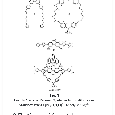
Fig. 1
Les fils
1
et
2
, et l'anneau
3
, éléments constitutifs des
n
+
n
+
pseudorotaxanes poly(
1
,
3
,M)
et poly(
2
,
3
,M)
.