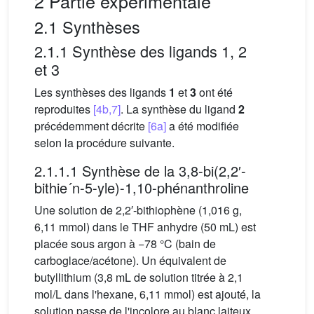
2 Partie expérimentale
2.1 Synthèses
2.1.1 Synthèse des ligands 1, 2
et 3
Les synthèses des ligands
1
et
3
ont été
reproduites
[4b,7]
. La synthèse du ligand
2
précédemment décrite
[6a]
a été modifiée
selon la procédure suivante.
2.1.1.1 Synthèse de la 3,8-bi(2,2′-
bithie´n-5-yle)-1,10-phénanthroline
Une solution de 2,2′-bithiophène (1,016 g,
6,11 mmol) dans le THF anhydre (50 mL) est
placée sous argon à −78 °C (bain de
carboglace/acétone). Un équivalent de
butyllithium (3,8 mL de solution titrée à 2,1
mol/L dans l'hexane, 6,11 mmol) est ajouté, la
solution passe de l'incolore au blanc laiteux.