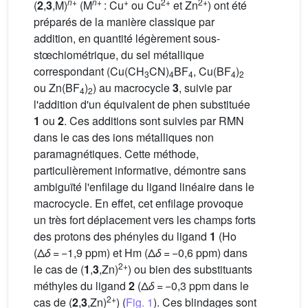
n
+
n
+
+
2+
2+
(
2
,
3
,M)
(M
: Cu
ou Cu
et Zn
) ont été
préparés de la manière classique par
addition, en quantité légèrement sous-
stœchiométrique, du sel métallique
correspondant (Cu(CH
CN)
BF
, Cu(BF
)
3
4
4
4
2
ou Zn(BF
)
) au macrocycle
3
, suivie par
4
2
l'addition d'un équivalent de phen substituée
1
ou
2
. Ces additions sont suivies par RMN
dans le cas des ions métalliques non
paramagnétiques. Cette méthode,
particulièrement informative, démontre sans
ambiguïté l'enfilage du ligand linéaire dans le
macrocycle. En effet, cet enfilage provoque
un très fort déplacement vers les champs forts
des protons des phényles du ligand
1
(Ho
(Δ
δ
= −1,9 ppm) et Hm (Δ
δ
= −0,6 ppm) dans
2+
le cas de (
1
,
3
,Zn)
) ou bien des substituants
méthyles du ligand
2
(Δ
δ
= −0,3 ppm dans le
2+
cas de (
2
,
3
,Zn)
) (
Fig. 1
). Ces blindages sont