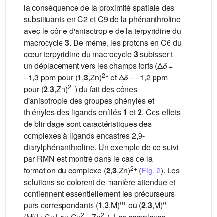
la conséquence de la proximité spatiale des
substituants en C2 et C9 de la phénanthroline
avec le cône d'anisotropie de la terpyridine du
macrocycle
3
. De même, les protons en C6 du
cœur terpyridine du macrocycle
3
subissent
un déplacement vers les champs forts (Δ
δ
=
2+
−1,3 ppm pour (
1
,
3
,Zn)
et Δ
δ
= −1,2 ppm
2+
pour (
2
,
3
,Zn)
) du fait des cônes
d'anisotropie des groupes phényles et
thiényles des ligands enfilés
1
et
2
. Ces effets
de blindage sont caractéristiques des
complexes à ligands encastrés 2,9-
diarylphénanthroline. Un exemple de ce suivi
par RMN est montré dans le cas de la
2+
formation du complexe (
2
,
3
,Zn)
(
Fig. 2
). Les
solutions se colorent de manière attendue et
contiennent essentiellement les précurseurs
n
+
n
+
purs correspondants (
1
,
3
,M)
ou (
2
,
3
,M)
n
+
+
2+
2+
(M
: Cu
ou Cu
, Zn
). Les complexes