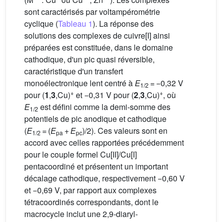
sont caractérisés par voltampérométrie
cyclique (
Tableau 1
). La réponse des
solutions des complexes de cuivre[I] ainsi
préparées est constituée, dans le domaine
cathodique, d'un pic quasi réversible,
caractéristique d'un transfert
monoélectronique lent centré à
E
= −0,32 V
1/2
+
+
pour (
1
,
3
,Cu)
et −0,31 V pour (
2
,
3
,Cu)
, où
E
est défini comme la demi-somme des
1/2
potentiels de pic anodique et cathodique
(
E
= (
E
+
E
)/2). Ces valeurs sont en
1/2
pa
pc
accord avec celles rapportées précédemment
pour le couple formel Cu[II]/Cu[I]
pentacoordiné et présentent un important
décalage cathodique, respectivement −0,60 V
et −0,69 V, par rapport aux complexes
tétracoordinés correspondants, dont le
macrocycle inclut une 2,9-diaryl-