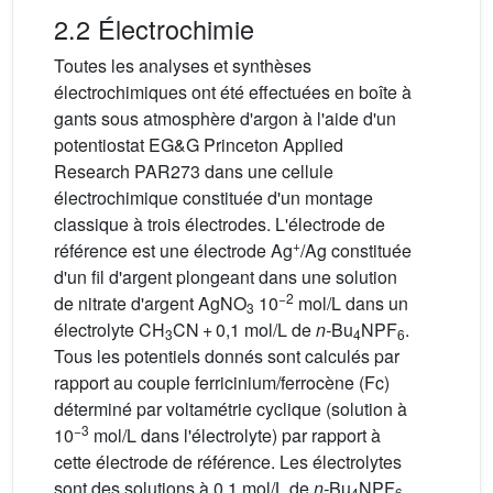
2.2 Électrochimie
Toutes les analyses et synthèses
électrochimiques ont été effectuées en boîte à
gants sous atmosphère d'argon à l'aide d'un
potentiostat EG&G Princeton Applied
Research PAR273 dans une cellule
électrochimique constituée d'un montage
classique à trois électrodes. L'électrode de
+
référence est une électrode Ag
/Ag constituée
d'un fil d'argent plongeant dans une solution
−2
de nitrate d'argent AgNO
10
mol/L dans un
3
électrolyte CH
CN + 0,1 mol/L de
n-
Bu
NPF
.
3
4
6
Tous les potentiels donnés sont calculés par
rapport au couple ferricinium/ferrocène (Fc)
déterminé par voltamétrie cyclique (solution à
−3
10
mol/L dans l'électrolyte) par rapport à
cette électrode de référence. Les électrolytes
sont des solutions à 0,1 mol/L de
n-
Bu
NPF
4
6