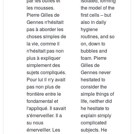
par les bulles et
isolated, forming
les mousses.
the model of the
Pierre Gilles de
first cells – but
Gennes n'hésitait
also in daily
pas à aborder les
hygiene
choses simples de
routines, and so
la vie, comme il
on, down to
n'hésitait pas non
bubbles and
plus à expliquer
foam. Pierre
simplement des
Gilles de
sujets compliqués.
Gennes never
Pour lui il n'y avait
hesitated to
pas non plus de
consider the
frontière entre le
simple things of
fondamental et
life, neither did
l'appliqué. Il savait
he hesitate to
s'émerveiller. Il a
explain simply
su nous
complicated
émerveiller. Les
subjects. He