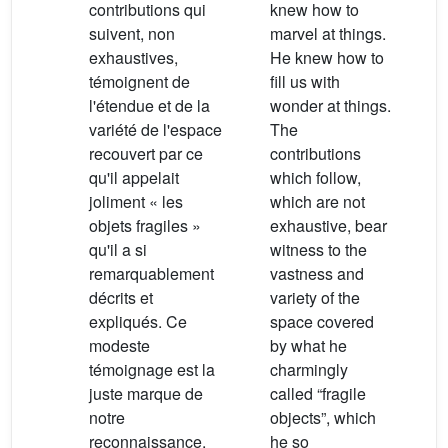
contributions qui
knew how to
suivent, non
marvel at things.
exhaustives,
He knew how to
témoignent de
fill us with
l'étendue et de la
wonder at things.
variété de l'espace
The
recouvert par ce
contributions
qu'il appelait
which follow,
joliment « les
which are not
objets fragiles »
exhaustive, bear
qu'il a si
witness to the
remarquablement
vastness and
décrits et
variety of the
expliqués. Ce
space covered
modeste
by what he
témoignage est la
charmingly
juste marque de
called “fragile
notre
objects”, which
reconnaissance.
he so