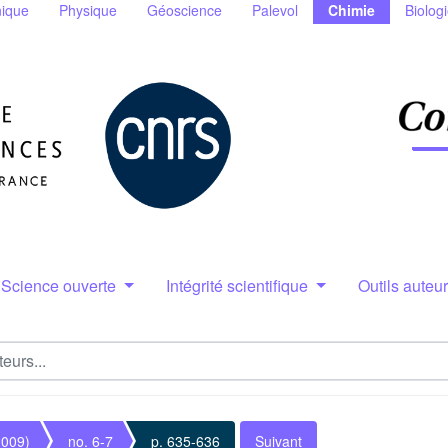
ique
Physique
Géoscience
Palevol
Chimie
Biolog
Science ouverte
Intégrité scientifique
Outils auteu
2009)
no. 6-7
p. 635-636
Suivant