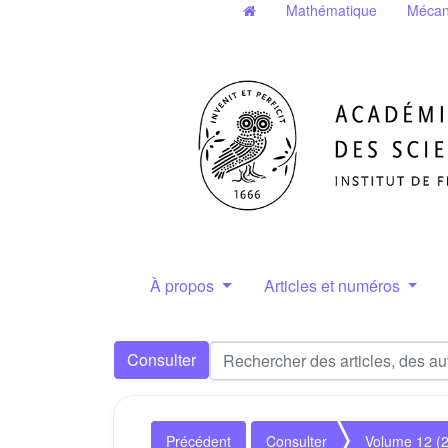
Mathématique
Mécan
À propos
Articles et numéros
Consulter
Précédent
Consulter
Volume 12 (