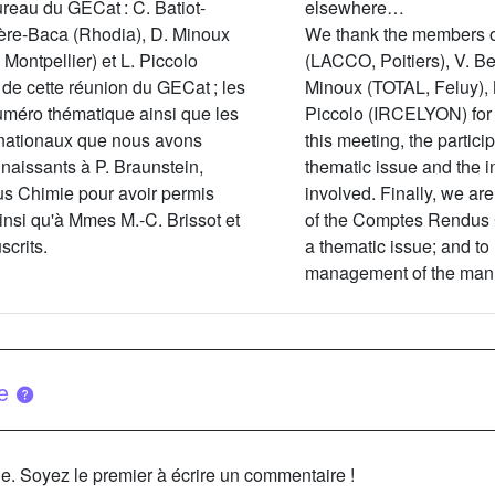
eau du GECat : C. Batiot-
elsewhere…
ière-Baca (Rhodia), D. Minoux
We thank the members o
Montpellier) et L. Piccolo
(LACCO, Poitiers), V. Be
de cette réunion du GECat ; les
Minoux (TOTAL, Feluy), 
numéro thématique ainsi que les
Piccolo (IRCELYON) for t
rnationaux que nous avons
this meeting, the partici
naissants à P. Braunstein,
thematic issue and the i
s Chimie pour avoir permis
involved. Finally, we are
insi qu'à Mmes M.-C. Brissot et
of the Comptes Rendus 
scrits.
a thematic issue; and to
management of the manu
ue
le. Soyez le premier à écrire un commentaire !