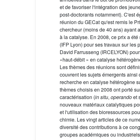
et de favoriser l'intégration des jeu
post-doctorants notamment). C'est é
réunion du GECat qu'est remis le Pr
chercheur (moins de 40 ans) ayant a
à la catalyse. En 2008, ce prix a ét
(IFP Lyon) pour ses travaux sur les 
David Farrusseng (IRCELYON) pour 
«haut-débit » en catalyse hétérogèn
Les thèmes des réunions sont défini
couvrent les sujets émergents ainsi
recherche en catalyse hétérogène su
thèmes choisis en 2008 ont porté su
caractérisation (
in situ
,
operando
et 
nouveaux matériaux catalytiques pour
et l'utilisation des bioressources pour
chimie. Les vingt articles de ce numé
diversité des contributions à ce con
groupes académiques ou industriels,