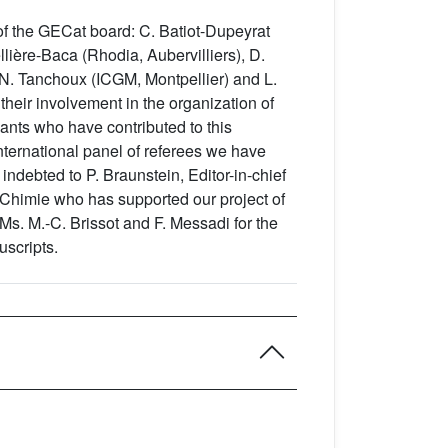
f the GECat board: C. Batiot-Dupeyrat
llière-Baca (Rhodia, Aubervilliers), D.
N. Tanchoux (ICGM, Montpellier) and L.
heir involvement in the organization of
pants who have contributed to this
nternational panel of referees we have
 indebted to P. Braunstein, Editor-in-chief
Chimie who has supported our project of
 Ms. M.-C. Brissot and F. Messadi for the
scripts.