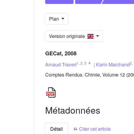
Plan
Version originale
GECat, 2008
1
,
2
,
3
2
,
Arnaud Travert
;
Karin Marchand
Comptes Rendus. Chimie, Volume 12 (2009
Métadonnées
Détail
Citer cet article