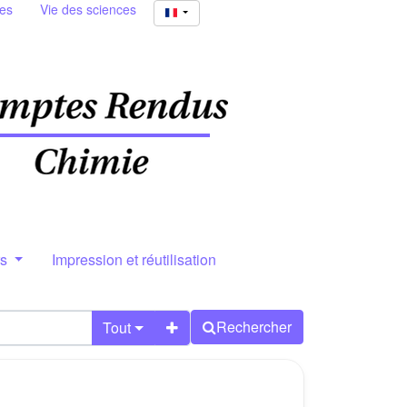
ies
Vie des sciences
rs
Impression et réutilisation
Rechercher
Tout