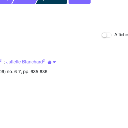
Affich
3
3
;
Juliette Blanchard
) no. 6-7, pp. 635-636