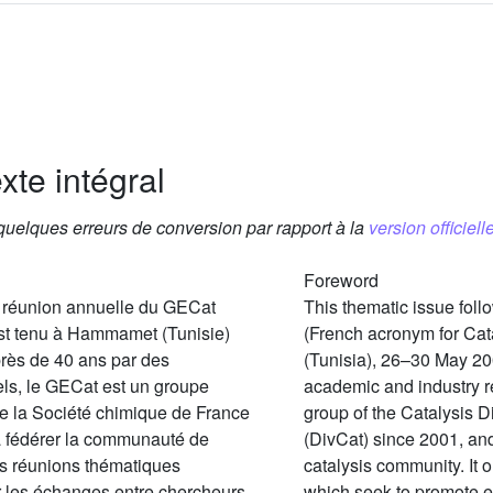
xte intégral
 quelques erreurs de conversion par rapport à la
version officielle
Foreword
a réunion annuelle du GECat
This thematic issue fol
est tenu à Hammamet (Tunisie)
(French acronym for Ca
près de 40 ans par des
(Tunisia), 26–30 May 2
ls, le GECat est un groupe
academic and industry r
de la Société chimique de France
group of the Catalysis D
à fédérer la communauté de
(DivCat) since 2001, an
es réunions thématiques
catalysis community. It
r les échanges entre chercheurs
which seek to promote 