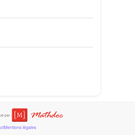
é par :
ct
Mentions légales