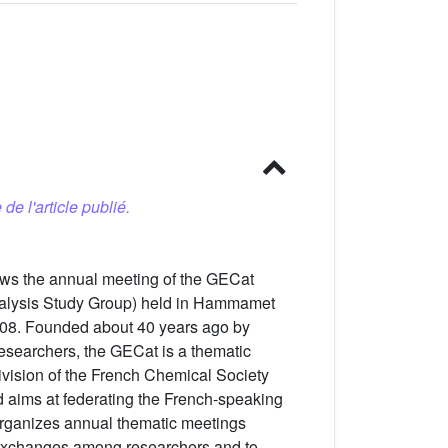
 de l'article publié.
lows the annual meeting of the GECat
talysis Study Group) held in Hammamet
008. Founded about 40 years ago by
esearchers, the GECat is a thematic
ivision of the French Chemical Society
d aims at federating the French-speaking
 organizes annual thematic meetings
exchanges among researchers and to