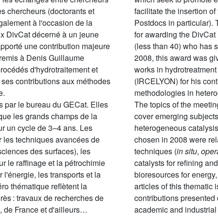
nes chercheurs (doctorants et
facilitate the insertion
galement à l'occasion de la
Postdocs in particular).
ix DivCat décerné à un jeune
for awarding the DivCat
pporté une contribution majeure
(less than 40) who has si
é remis à Denis Guillaume
2008, this award was giv
procédés d'hydrotraitement et
works in hydrotreatment
ses contributions aux méthodes
(IRCELYON) for his contr
e.
methodologies in hetero
s par le bureau du GECat. Elles
The topics of the meeti
 que les grands champs de la
cover emerging subjects 
r un cycle de 3–4 ans. Les
heterogeneous catalysis
r les techniques avancées de
chosen in 2008 were rel
sciences des surfaces), les
techniques (
in situ
,
oper
 le raffinage et la pétrochimie
catalysts for refining an
 l'énergie, les transports et la
bioresources for energy,
ro thématique reflètent la
articles of this thematic i
grès : travaux de recherches de
contributions presented 
 de France et d'ailleurs…
academic and industrial