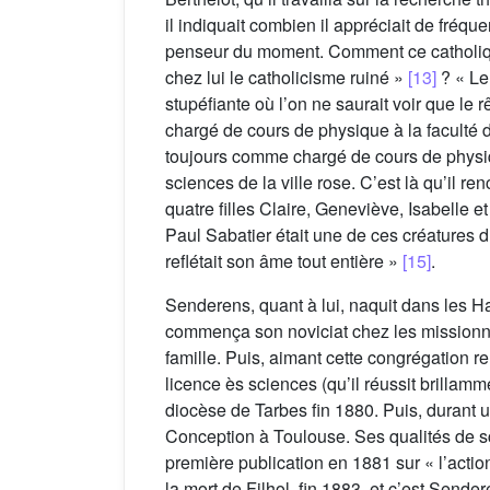
il indiquait combien il appréciait de fréquen
penseur du moment. Comment ce catholique
chez lui le catholicisme ruiné »
[13]
? « Le 
stupéfiante où l’on ne saurait voir que le 
chargé de cours de physique à la faculté 
toujours comme chargé de cours de physiqu
sciences de la ville rose. C’est là qu’il 
quatre filles Claire, Geneviève, Isabelle 
Paul Sabatier était une de ces créatures d’
reflétait son âme tout entière »
[15]
.
Senderens, quant à lui, naquit dans les H
commença son noviciat chez les missionnai
famille. Puis, aimant cette congrégation r
licence ès sciences (qu’il réussit brillamm
diocèse de Tarbes fin 1880. Puis, durant 
Conception à Toulouse. Ses qualités de scie
première publication en 1881 sur « l’actio
la mort de Filhol, fin 1883, et c’est Sende