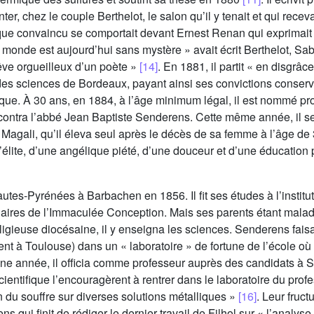
ter, chez le couple Berthelot, le salon qu’il y tenait et qui recevait
 convaincu se comportait devant Ernest Renan qui exprimait «
monde est aujourd’hui sans mystère » avait écrit Berthelot, Sabat
rêve orgueilleux d’un poète »
[14]
. En 1881, il partit « en disgr
des sciences de Bordeaux, payant ainsi ses convictions conserv
e. À 30 ans, en 1884, à l’âge minimum légal, il est nommé pro
rencontra l’abbé Jean Baptiste Senderens. Cette même année, il s
et Magali, qu’il éleva seul après le décès de sa femme à l’âge d
élite, d’une angélique piété, d’une douceur et d’une éducation pa
autes-Pyrénées à Barbachen en 1856. Il fit ses études à l’instit
res de l’Immaculée Conception. Mais ses parents étant malades,
eligieuse diocésaine, il y enseigna les sciences. Senderens fais
ent à Toulouse) dans un « laboratoire » de fortune de l’école où il
une année, il officia comme professeur auprès des candidats à 
ntifique l’encouragèrent à rentrer dans le laboratoire du profess
n du souffre sur diverses solutions métalliques »
[16]
. Leur fruc
rens qui finit de rédiger le dernier travail de Filhol sur « l’anal