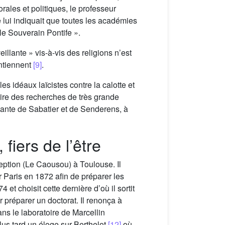
les et politiques, le professeur
 lui indiquait que toutes les académies
le Souverain Pontife ».
llante » vis-à-vis des religions n’est
ntiennent
[9]
.
 les idéaux laïcistes contre la calotte et
uire des recherches de très grande
çante de Sabatier et de Senderens, à
fiers de l’être
eption (Le Caousou) à Toulouse. Il
ur Paris en 1872 afin de préparer les
t choisit cette dernière d’où il sortit
 préparer un doctorat. Il renonça à
ans le laboratoire de Marcellin
t plus tard un éloge sur Berthelot
[12]
où