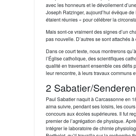
avec les honneurs et le dévoilement d’un
Joseph Ratzinger, aujourd’hui évêque de R
étaient réunies « pour célébrer la circons
Mais sont-ce vraiment des signes d’un chang
pas nouvelle. D’autres se sont attachés à 
Dans ce court texte, nous montrerons qu’à 
l’Église catholique, des scientifiques cat
qualité en traversant ensemble ces défis 
leur rencontre, à leurs travaux communs e
2 Sabatier/Senderens,
Paul Sabatier naquit à Carcassonne en 185
aima suivre, pendant ses loisirs, les cours 
concours aux écoles supérieures. Il fut reç
premier de l’agrégation de physique. Après
intégrer le laboratoire de chimie physiolo
Berthelot, qu’il travailla sur la recherche