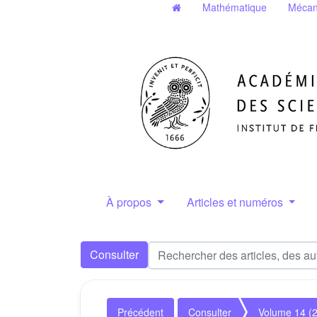
Mathématique
Mécan
À propos
Articles et numéros
Consulter
Précédent
Consulter
Volume 14 (