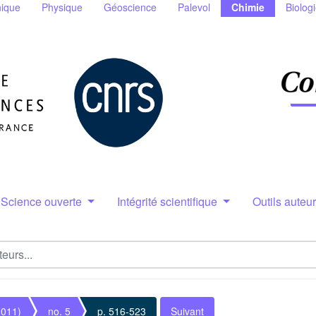
ique
Physique
Géoscience
Palevol
Chimie
Biolog
Science ouverte
Intégrité scientifique
Outils auteu
2011)
no. 5
p. 516-523
Suivant