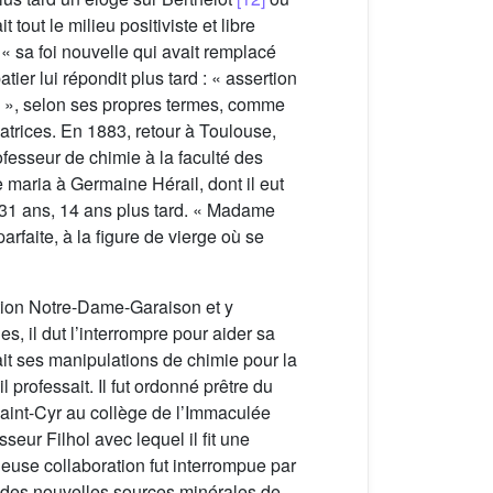
 tout le milieu positiviste et libre
 sa foi nouvelle qui avait remplacé
ier lui répondit plus tard : « assertion
âce », selon ses propres termes, comme
atrices. En 1883, retour à Toulouse,
fesseur de chimie à la faculté des
e maria à Germaine Hérail, dont il eut
e 31 ans, 14 ans plus tard. « Madame
rfaite, à la figure de vierge où se
ution Notre-Dame-Garaison et y
 il dut l’interrompre pour aider sa
ait ses manipulations de chimie pour la
 professait. Il fut ordonné prêtre du
Saint-Cyr au collège de l’Immaculée
eur Filhol avec lequel il fit une
tueuse collaboration fut interrompue par
yse des nouvelles sources minérales de