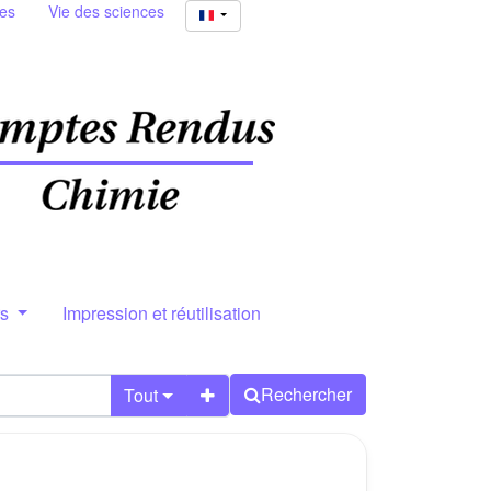
ies
Vie des sciences
rs
Impression et réutilisation
Rechercher
Tout