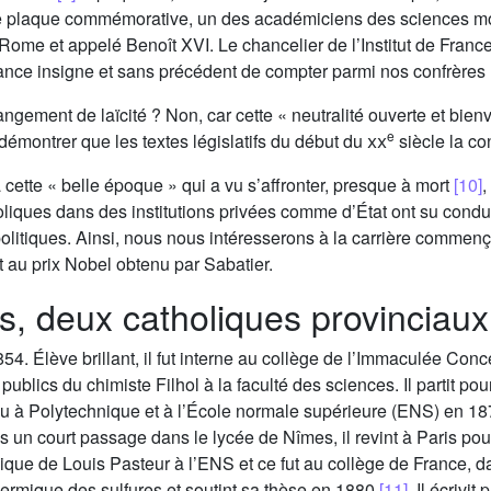
e plaque commémorative, un des académiciens des sciences mora
ome et appelé Benoît XVI. Le chancelier de l’Institut de France
tance insigne et sans précédent de compter parmi nos confrères 
ement de laïcité ? Non, car cette « neutralité ouverte et bienvei
e
démontrer que les textes législatifs du début du
xx
siècle la co
cette « belle époque » qui a vu s’affronter, presque à mort
[10]
,
holiques dans des institutions privées comme d’État ont su cond
politiques. Ainsi, nous nous intéresserons à la carrière commen
t au prix Nobel obtenu par Sabatier.
 deux catholiques provinciaux, 
4. Élève brillant, il fut interne au collège de l’Immaculée Conc
publics du chimiste Filhol à la faculté des sciences. Il partit po
u à Polytechnique et à l’École normale supérieure (ENS) en 1874 e
 un court passage dans le lycée de Nîmes, il revint à Paris pour
gique de Louis Pasteur à l’ENS et ce fut au collège de France, d
 thermique des sulfures et soutint sa thèse en 1880
[11]
. Il écrivi