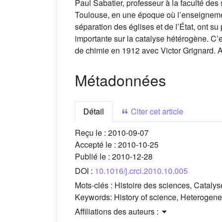
Paul Sabatier, professeur à la faculté des 
Toulouse, en une époque où l’enseignement 
séparation des églises et de l’État, ont s
importante sur la catalyse hétérogène. C’es
de chimie en 1912 avec Victor Grignard. Ave
Métadonnées
Détail
Citer cet article
Reçu le :
2010-09-07
Accepté le :
2010-10-25
Publié le :
2010-12-28
DOI :
10.1016/j.crci.2010.10.005
Mots-clés :
Histoire des sciences, Cataly
Keywords:
History of science, Heterogene
Affiliations des auteurs :