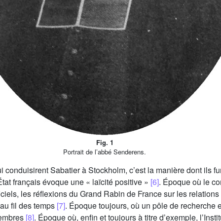
Fig. 1
Portrait de l’abbé Senderens.
ui conduisirent Sabatier à Stockholm, c’est la manière dont ils 
État français évoque une « laïcité positive »
[6]
. Époque où le co
ciels, les réflexions du Grand Rabin de France sur les relations 
 au fil des temps
[7]
. Époque toujours, où un pôle de recherche
 membres
[8]
. Époque où, enfin et toujours à titre d’exemple, l’Inst