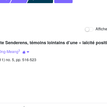
Affich
te Senderens, témoins lointains d’une « laïcité posit
3
 Ong-Meang
) no. 5, pp. 516-523