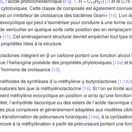
8]
, l’acide protolichesterinique (
Fig. 1
, R = C
H
)
[7]
et le C75 
13
27
 cytotoxiques. Cette classe de composés est également connue p
, est un inhibiteur de croissance des bactéries Gram+
[10]
. L’un 
n exocyclique qui peut s’isomériser pour conduire à une forme c
e verrouiller en quelque sorte cette position
exo
en remplaçant 
le
[11]
. Cet aménagement structural devrait empêcher tout type d’
 propriétés liées à la structure.
actones intègrent en β un carbone portant une fonction alcool l
que l’heliangine possède des propriétés phytotoxiques
[13a]
et b
e l’hormone de croissance
[13]
.
e méthodes de synthèses d’α-méthylène-γ-butyrolactones
[1,14]
q
 naturels tels que la méthylénolactocine
[14]
. Si l’on se limite 
ent méthylène exocyclique en position α ainsi qu’une fonction (
sentiel, l’anhydride itaconique ou des esters de l’acide itaconiq
es plus complexes et généralement adaptées aux modèles ciblés 
la transformation de précurseurs furaniques
[14e]
, à la cyclisatio
core à la méthylènation à partir de précurseurs portant une fon