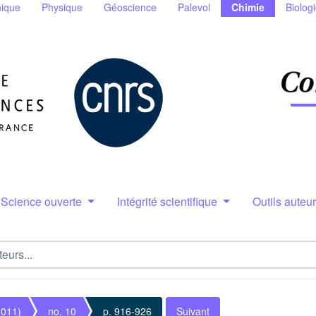
ique
Physique
Géoscience
Palevol
Chimie
Biolog
Science ouverte
Intégrité scientifique
Outils auteu
2011)
no. 10
p. 916-926
Suivant