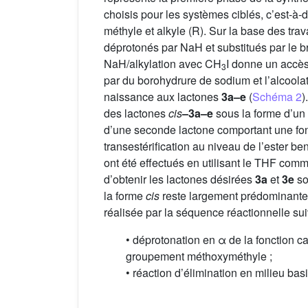
choisis pour les systèmes ciblés, c’est-à
méthyle et alkyle (R). Sur la base des trav
déprotonés par NaH et substitués par le b
NaH/alkylation avec CH
I donne un accè
3
par du borohydrure de sodium et l’alcoolat
naissance aux lactones
3a–e
(
Schéma 2
)
des lactones
cis
–3a–e
sous la forme d’un
d’une seconde lactone comportant une fonc
transestérification au niveau de l’ester b
ont été effectués en utilisant le THF com
d’obtenir les lactones désirées
3a
et
3e
so
la forme
cis
reste largement prédominante
réalisée par la séquence réactionnelle sui
• déprotonation en α de la fonction 
groupement méthoxyméthyle ;
• réaction d’élimination en milieu bas