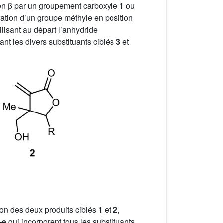
 en β par un groupement carboxyle
1
ou
oration d’un groupe méthyle en position
ilisant au départ l’anhydride
ant les divers substituants ciblés
3
et
ion des deux produits ciblés
1
et
2
,
–e
qui incorporent tous les substituants