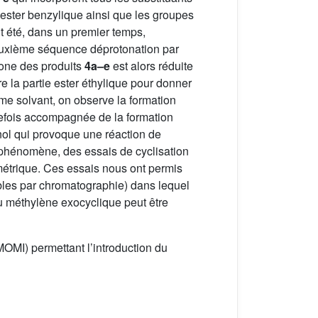
’ester benzylique ainsi que les groupes
t été, dans un premier temps,
xième séquence déprotonation par
tone des produits
4a–e
est alors réduite
e la partie ester éthylique pour donner
mme solvant, on observe la formation
tefois accompagnée de la formation
nol qui provoque une réaction de
e phénomène, des essais de cyclisation
métrique. Ces essais nous ont permis
les par chromatographie) dans lequel
 du méthylène exocyclique peut être
OMI) permettant l’introduction du