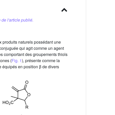
 de l'article publié.
x produits naturels possédant une
n conjuguée qui agit comme un agent
mes comportant des groupements thiols
tones (
Fig. 1
), présente comme la
e équipés en position β de divers