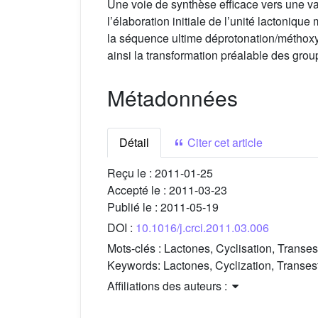
Une voie de synthèse efficace vers une va
l’élaboration initiale de l’unité lactoniq
la séquence ultime déprotonation/méthoxymé
ainsi la transformation préalable des gro
Métadonnées
Détail
Citer cet article
Reçu le :
2011-01-25
Accepté le :
2011-03-23
Publié le :
2011-05-19
DOI :
10.1016/j.crci.2011.03.006
Mots-clés :
Lactones, Cyclisation, Transest
Keywords:
Lactones, Cyclization, Transest
Affiliations des auteurs :