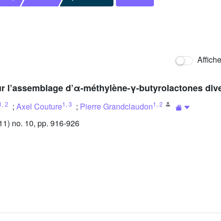
Affich
ur l’assemblage d’α-méthylène-γ-butyrolactones div
1
,
2
1
,
3
1
,
2
;
Axel Couture
;
Pierre Grandclaudon
1) no. 10, pp. 916-926