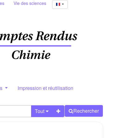
ies
Vie des sciences
rs
Impression et réutilisation
Rechercher
Tout