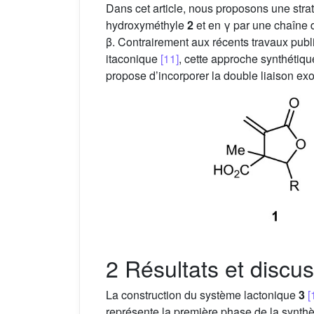
Dans cet article, nous proposons une str
hydroxyméthyle
2
et en γ par une chaîne d
β. Contrairement aux récents travaux publ
itaconique
[11]
, cette approche synthétiqu
propose d’incorporer la double liaison ex
2 Résultats et discu
La construction du système lactonique
3
[
représente la première phase de la synthè