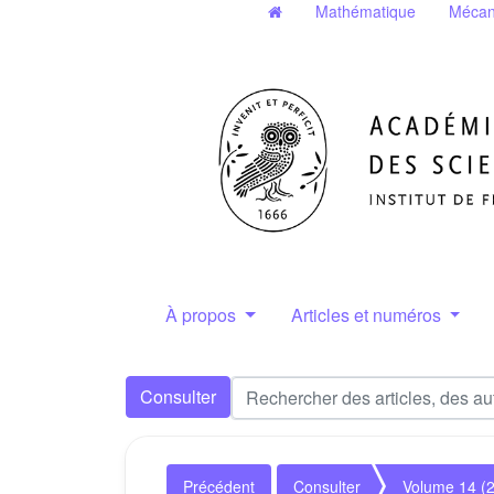
Mathématique
Mécan
À propos
Articles et numéros
Consulter
Précédent
Consulter
Volume 14 (