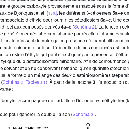
-dire le groupe carboxyle provisoirement masqué sous la forme d
aux de Bjorkquist et al.
[17a]
, les différents β-cétoesters
5a–e
on
romoacétate d’éthyle pour fournir les cétodiesters
6a–e.
Une deu
s direct aux composés dérivés
4a–e
(
Schéma 2
). La fonction cé
e généré intermédiairement attaque par réaction intramoléculair
. Il est intéressant de noter qu’en présence d’éthanol utilisé co
 diastéréoisomère unique. L’obtention de ces composés est tou
tion ester d’éthyle qui peut s’expliquer par la présence d’étha
enzylique du diastéréoisomère minoritaire. Afin de contourner c
me solvant et en ne conservant l’éthanol qu’en quantité stœchio
us la forme d’un mélange des deux diastéréoisomères (séparab
 (
Schéma 2
,
Tableau 1
). À partir de la lactone
3
, l’introduction
vante :
carbonyle, accompagnée de l’addition d’iodométhylméthyléther (M
ique pour générer la double liaison (
Schéma 2
).