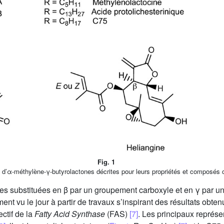
Fig. 1
d’α-méthylène-γ-butyrolactones décrites pour leurs propriétés et composés c
es substituées en β par un groupement carboxyle et en γ par un
t vu le jour à partir de travaux s’inspirant des résultats obtenu
ectif de la
Fatty Acid Synthase
(FAS)
[7]
. Les principaux représen