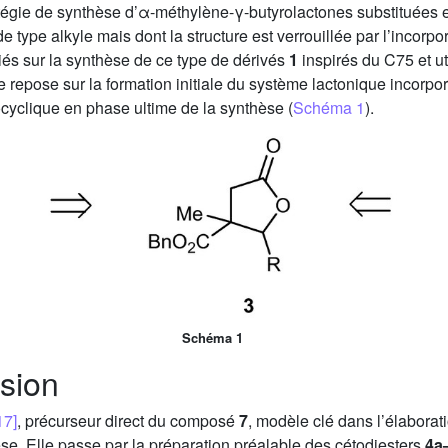
atégie de synthèse d’α-méthylène-γ-butyrolactones substituées
e type alkyle mais dont la structure est verrouillée par l’incorp
iés sur la synthèse de ce type de dérivés
1
inspirés du C75 et ut
e repose sur la formation initiale du système lactonique incorpor
ocyclique en phase ultime de la synthèse (
Schéma 1
).
Schéma 1
ssion
17]
, précurseur direct du composé
7
, modèle clé dans l’élaborat
se. Elle passe par la préparation préalable des cétodiesters
4a