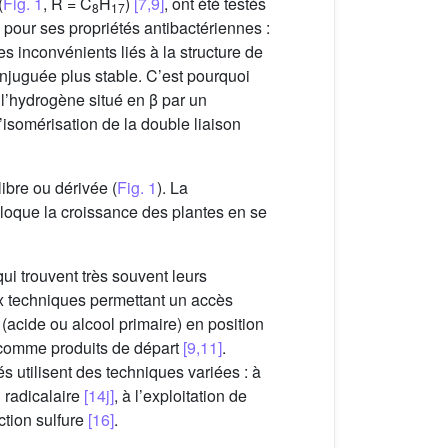
(
Fig. 1
, R = C
H
)
[7,9]
, ont été testés
8
17
our ses propriétés antibactériennes :
des inconvénients liés à la structure de
onjuguée plus stable. C’est pourquoi
l’hydrogène situé en β par un
isomérisation de la double liaison
ibre ou dérivée (
Fig. 1
). La
loque la croissance des plantes en se
ui trouvent très souvent leurs
aux techniques permettant un accès
acide ou alcool primaire) en position
ue comme produits de départ
[9,11]
.
utilisent des techniques variées : à
n radicalaire
[14j]
, à l’exploitation de
ction sulfure
[16]
.