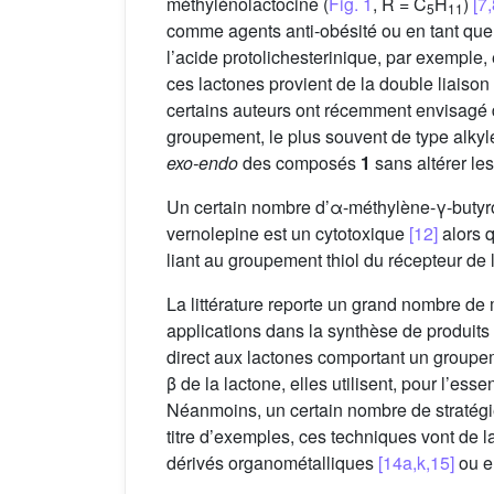
méthylénolactocine (
Fig. 1
, R = C
H
)
[7,
5
11
comme agents anti-obésité ou en tant que
l’acide protolichesterinique, par exemple
ces lactones provient de la double liaiso
certains auteurs ont récemment envisagé d
groupement, le plus souvent de type alky
exo-endo
des composés
1
sans altérer les
Un certain nombre d’α-méthylène-γ-butyrol
vernolepine est un cytotoxique
[12]
alors 
liant au groupement thiol du récepteur d
La littérature reporte un grand nombre d
applications dans la synthèse de produits
direct aux lactones comportant un groupem
β de la lactone, elles utilisent, pour l’es
Néanmoins, un certain nombre de stratégi
titre d’exemples, ces techniques vont de 
dérivés organométalliques
[14a,k,15]
ou en