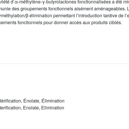
riété d’α-méthylène-γ-butyrolactones fonctionnalisées a été mis
ue munie des groupements fonctionnels aisément aménageables. L’o
thylation/β-élimination permettant l’introduction tardive de l’en
upements fonctionnels pour donner accès aux produits ciblés.
érification, Énolate, Élimination
erification, Enolate, Elimination