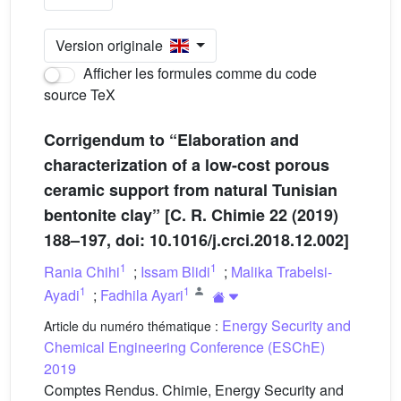
Version originale
Afficher les formules comme du code
source TeX
Corrigendum to “Elaboration and
characterization of a low-cost porous
ceramic support from natural Tunisian
bentonite clay” [C. R. Chimie 22 (2019)
188–197, doi: 10.1016/j.crci.2018.12.002]
1
1
Rania Chihi
;
Issam Blidi
;
Malika Trabelsi-
1
1
Ayadi
;
Fadhila Ayari
Energy Security and
Article du numéro thématique :
Chemical Engineering Conference (ESChE)
2019
Comptes Rendus. Chimie, Energy Security and