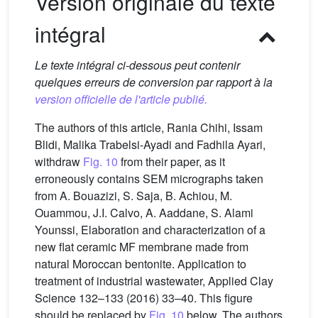
Version originale du texte
intégral
Le texte intégral ci-dessous peut contenir
quelques erreurs de conversion par rapport à la
version officielle de l'article publié.
The authors of this article, Rania Chihi, Issam
Blidi, Malika Trabelsi-Ayadi and Fadhila Ayari,
withdraw
Fig. 10
from their paper, as it
erroneously contains SEM micrographs taken
from A. Bouazizi, S. Saja, B. Achiou, M.
Ouammou, J.I. Calvo, A. Aaddane, S. Alami
Younssi, Elaboration and characterization of a
new flat ceramic MF membrane made from
natural Moroccan bentonite. Application to
treatment of industrial wastewater, Applied Clay
Science 132–133 (2016) 33–40. This figure
should be replaced by
Fig. 10
below. The authors