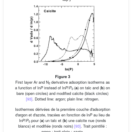
Figure 3
First layer Ar and N
derivative adsorption isotherms as
2
a function of ln
P
instead of ln
P
/
P
(
a
) on talc and (
b
) on
0
bare (open circles) and modified calcite (black circles)
[93]
. Dotted line: argon; plain line: nitrogen.
Isothermes dérivées de la première couche d'adsorption
d'argon et d'azote, tracées en fonction de ln
P
au lieu de
ln
P
/
P
pour (
a
) un talc et (
b
) une calcite nue (ronds
0
blancs) et modifiée (ronds noirs)
[93]
. Trait pointillé :
argon ; trait plein : azote.