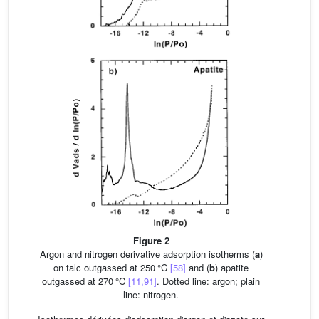
Figure 2
Argon and nitrogen derivative adsorption isotherms (
a
)
on talc outgassed at 250 °C
[58]
and (
b
) apatite
outgassed at 270 °C
[11,91]
. Dotted line: argon; plain
line: nitrogen.