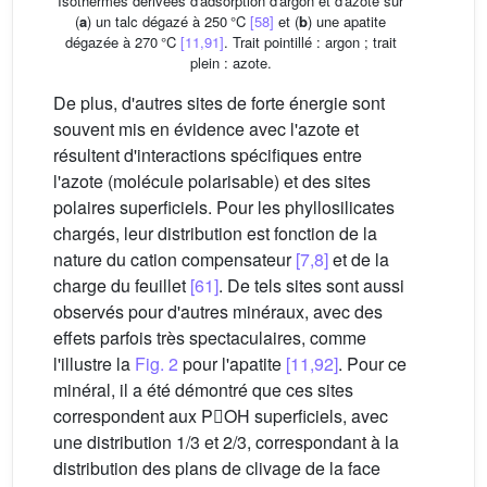
Isothermes dérivées d'adsorption d'argon et d'azote sur
(
a
) un talc dégazé à 250 °C
[58]
et (
b
) une apatite
dégazée à 270 °C
[11,91]
. Trait pointillé : argon ; trait
plein : azote.
De plus, d'autres sites de forte énergie sont
souvent mis en évidence avec l'azote et
résultent d'interactions spécifiques entre
l'azote (molécule polarisable) et des sites
polaires superficiels. Pour les phyllosilicates
chargés, leur distribution est fonction de la
nature du cation compensateur
[7,8]
et de la
charge du feuillet
[61]
. De tels sites sont aussi
observés pour d'autres minéraux, avec des
effets parfois très spectaculaires, comme
l'illustre la
Fig. 2
pour l'apatite
[11,92]
. Pour ce
minéral, il a été démontré que ces sites
correspondent aux POH superficiels, avec
une distribution 1/3 et 2/3, correspondant à la
distribution des plans de clivage de la face