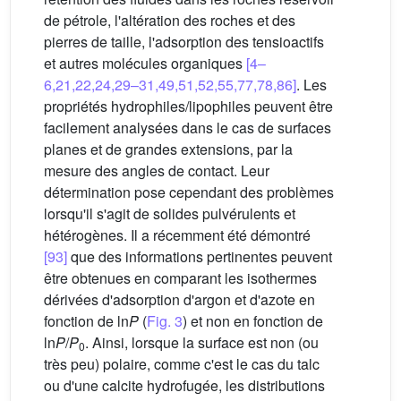
de pétrole, l'altération des roches et des
pierres de taille, l'adsorption des tensioactifs
et autres molécules organiques
[4–
6,21,22,24,29–31,49,51,52,55,77,78,86]
. Les
propriétés hydrophiles/lipophiles peuvent être
facilement analysées dans le cas de surfaces
planes et de grandes extensions, par la
mesure des angles de contact. Leur
détermination pose cependant des problèmes
lorsqu'il s'agit de solides pulvérulents et
hétérogènes. Il a récemment été démontré
[93]
que des informations pertinentes peuvent
être obtenues en comparant les isothermes
dérivées d'adsorption d'argon et d'azote en
fonction de ln
P
(
Fig. 3
) et non en fonction de
ln
P
/
P
. Ainsi, lorsque la surface est non (ou
0
très peu) polaire, comme c'est le cas du talc
ou d'une calcite hydrofugée, les distributions