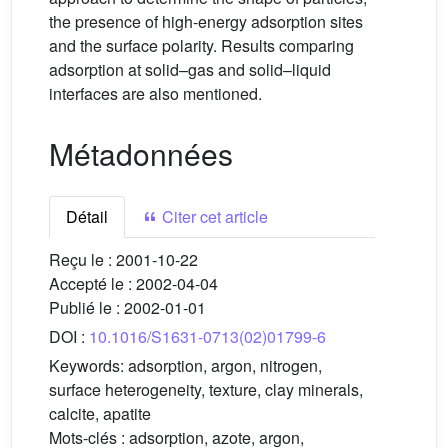
the presence of high-energy adsorption sites
and the surface polarity. Results comparing
adsorption at solid–gas and solid–liquid
interfaces are also mentioned.
Métadonnées
Détail
Citer cet article
Reçu le :
2001-10-22
Accepté le :
2002-04-04
Publié le :
2002-01-01
DOI :
10.1016/S1631-0713(02)01799-6
Keywords:
adsorption, argon, nitrogen,
surface heterogeneity, texture, clay minerals,
calcite, apatite
Mots-clés :
adsorption, azote, argon,