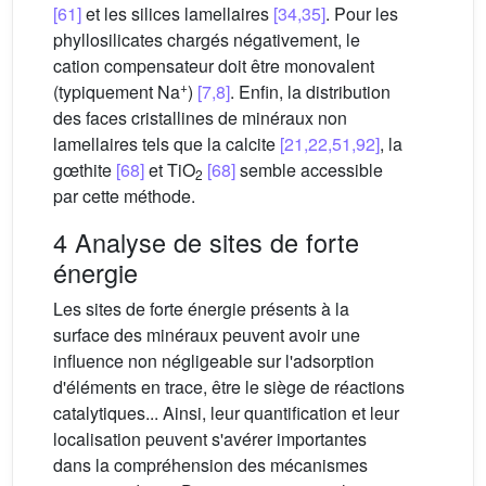
[61]
et les silices lamellaires
[34,35]
. Pour les
phyllosilicates chargés négativement, le
cation compensateur doit être monovalent
+
(typiquement Na
)
[7,8]
. Enfin, la distribution
des faces cristallines de minéraux non
lamellaires tels que la calcite
[21,22,51,92]
, la
gœthite
[68]
et TiO
[68]
semble accessible
2
par cette méthode.
4 Analyse de sites de forte
énergie
Les sites de forte énergie présents à la
surface des minéraux peuvent avoir une
influence non négligeable sur l'adsorption
d'éléments en trace, être le siège de réactions
catalytiques... Ainsi, leur quantification et leur
localisation peuvent s'avérer importantes
dans la compréhension des mécanismes