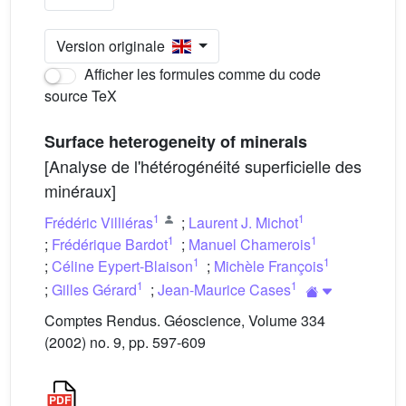
Version originale
Afficher les formules comme du code
source TeX
Surface heterogeneity of minerals
[Analyse de l'hétérogénéité superficielle des
minéraux]
1
1
Frédéric Villiéras
;
Laurent J. Michot
1
1
;
Frédérique Bardot
;
Manuel Chamerois
1
1
;
Céline Eypert-Blaison
;
Michèle François
1
1
;
Gilles Gérard
;
Jean-Maurice Cases
Comptes Rendus. Géoscience, Volume 334
(2002) no. 9, pp. 597-609