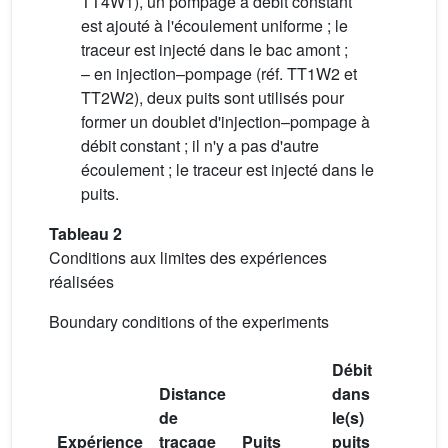
TT4W1), un pompage à débit constant
est ajouté à l'écoulement uniforme ; le
traceur est injecté dans le bac amont ;
– en injection–pompage (réf. TT1W2 et
TT2W2), deux puits sont utilisés pour
former un doublet d'injection–pompage à
débit constant ; il n'y a pas d'autre
écoulement ; le traceur est injecté dans le
puits.
Tableau 2
Conditions aux limites des expériences
réalisées
Boundary conditions of the experiments
Débit
Distance
dans
Débit
de
le(s)
à
Expérience
traçage
Puits
puits
l'aval