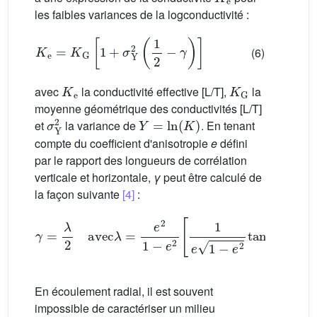
les faibles variances de la logconductivité :
K
e
=
K
G
[
1
+
σ
Y
2
(
1
2
−
γ
)
]
(6)
K
e
K
G
avec
la conductivité effective [L/T],
la
moyenne géométrique des conductivités [L/T]
σ
Y
2
Y
=
ln
(
K
)
et
la variance de
. En tenant
compte du coefficient d'anisotropie
e
défini
par le rapport des longueurs de corrélation
verticale et horizontale,
γ
peut être calculé de
la façon suivante
[4]
:
γ
=
λ
2
avec
λ
=
e
2
1
−
e
2
[
1
e
1
−
e
2
tan
−1
1
e
2
−
1
En écoulement radial, il est souvent
impossible de caractériser un milieu