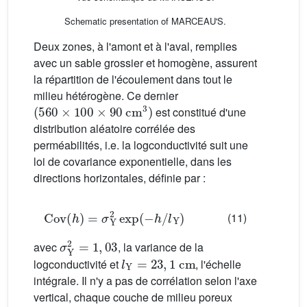
Schematic presentation of MARCEAU'S.
Deux zones, à l'amont et à l'aval, remplies
avec un sable grossier et homogène, assurent
la répartition de l'écoulement dans tout le
milieu hétérogène. Ce dernier
(
560
×
100
×
90
cm
3
)
est constitué d'une
distribution aléatoire corrélée des
perméabilités, i.e. la logconductivité suit une
loi de covariance exponentielle, dans les
directions horizontales, définie par :
Cov
(
h
)
=
σ
Y
2
exp
(
−
h
/
l
Y
)
(11)
σ
Y
2
=
1
,
03
avec
, la variance de la
l
Y
=
23
,
1
cm
logconductivité et
, l'échelle
intégrale. Il n'y a pas de corrélation selon l'axe
vertical, chaque couche de milieu poreux