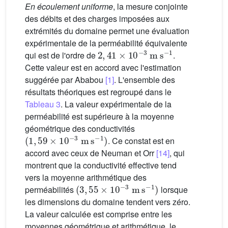
En écoulement uniforme
, la mesure conjointe
des débits et des charges imposées aux
extrémités du domaine permet une évaluation
expérimentale de la perméabilité équivalente
2
,
41
×
10
−3
m
s
−1
qui est de l'ordre de
.
Cette valeur est en accord avec l'estimation
suggérée par Ababou
[1]
. L'ensemble des
résultats théoriques est regroupé dans le
Tableau 3
. La valeur expérimentale de la
perméabilité est supérieure à la moyenne
géométrique des conductivités
(
1
,
59
×
10
−3
m
s
−1
)
. Ce constat est en
accord avec ceux de Neuman et Orr
[14]
, qui
montrent que la conductivité effective tend
vers la moyenne arithmétique des
(
3
,
55
×
10
−3
m
s
−1
)
perméabilités
lorsque
les dimensions du domaine tendent vers zéro.
La valeur calculée est comprise entre les
moyennes géométrique et arithmétique, le