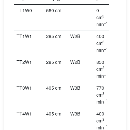
TT1W0
560 cm
–
0
1400
3
3
cm
cm
−1
−1
min
min
TT1W1
285 cm
W2B
400
1000
3
3
cm
cm
−1
−1
min
min
TT2W1
285 cm
W2B
850
1800
3
3
cm
cm
−1
−1
min
min
TT3W1
405 cm
W3B
770
1570
3
3
cm
cm
−1
−1
min
min
TT4W1
405 cm
W3B
400
1500
3
3
cm
cm
−1
−1
min
min