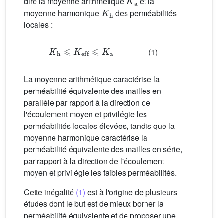
dire la moyenne arithmétique
et la
K
h
moyenne harmonique
des perméabilités
locales :
K
h
⩽
K
eff
⩽
K
a
(1)
La moyenne arithmétique caractérise la
perméabilité équivalente des mailles en
parallèle par rapport à la direction de
l'écoulement moyen et privilégie les
perméabilités locales élevées, tandis que la
moyenne harmonique caractérise la
perméabilité équivalente des mailles en série,
par rapport à la direction de l'écoulement
moyen et privilégie les faibles perméabilités.
Cette inégalité
(1)
est à l'origine de plusieurs
études dont le but est de mieux borner la
perméabilité équivalente et de proposer une