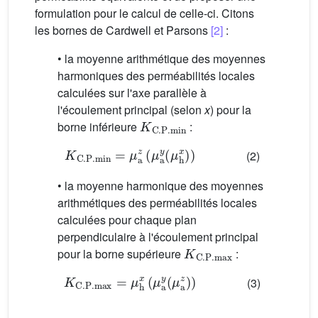
formulation pour le calcul de celle-ci. Citons
les bornes de Cardwell et Parsons
[2]
:
• la moyenne arithmétique des moyennes
harmoniques des perméabilités locales
calculées sur l'axe parallèle à
l'écoulement principal (selon
x
) pour la
K
C
.
P
.
min
borne inférieure
:
K
C
.
P
.
min
=
μ
a
z
(
μ
a
y
(
μ
h
x
)
)
(2)
• la moyenne harmonique des moyennes
arithmétiques des perméabilités locales
calculées pour chaque plan
perpendiculaire à l'écoulement principal
K
C
.
P
.
max
pour la borne supérieure
:
K
C
.
P
.
max
=
μ
h
x
(
μ
a
y
(
μ
a
z
)
)
(3)