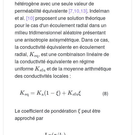
hétérogène avec une seule valeur de
perméabilité équivalente
[7,10,13]
. Indelman
et al.
[10]
proposent une solution théorique
pour le cas d'un écoulement radial dans un
milieu tridimensionnel aléatoire présentant
une anisotropie axisymétrique. Dans ce cas,
la conductivité équivalente en écoulement
K
eq
radial,
, est une combinaison linéaire de
la conductivité équivalente en régime
K
efu
uniforme
et de la moyenne arithmétique
des conductivités locales :
K
eq
=
K
a
(
1
−
ξ
)
+
K
efu
ξ
(8)
Le coefficient de pondération
ξ
peut être
approché par
ξ
=
Ln
(
r
/
l
h
)
Ln
(
r
/
r
w
)