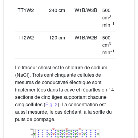
TT1W2
240 cm
W1B/W3B
500
0
3
3
cm
cm
−1
−1
min
min
TT2W2
120 cm
W1B/W2B
500
0
3
3
cm
cm
−1
−1
min
min
Le traceur choisi est le chlorure de sodium
(NaCl). Trois cent cinquante cellules de
mesures de conductivité électrique sont
implémentées dans la cuve et réparties en 14
sections de cinq tiges supportant chacune
cinq cellules (
Fig. 2
). La concentration est
aussi mesurée, le cas échéant, à la sortie du
puits de pompage.