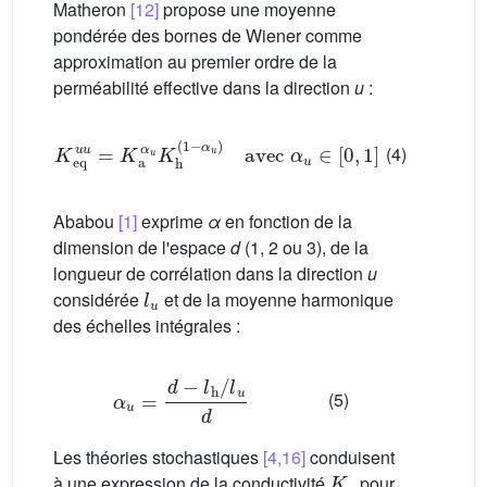
Matheron
[12]
propose une moyenne
pondérée des bornes de Wiener comme
approximation au premier ordre de la
perméabilité effective dans la direction
u
:
K
eq
u
u
=
K
a
α
u
K
h
(
1
−
α
u
)
avec
α
u
∈
[
0
,
1
]
(4)
Ababou
[1]
exprime
α
en fonction de la
dimension de l'espace
d
(1, 2 ou 3), de la
longueur de corrélation dans la direction
u
l
u
considérée
et de la moyenne harmonique
des échelles intégrales :
α
u
=
d
−
l
h
/
l
u
d
(5)
Les théories stochastiques
[4,16]
conduisent
K
e
à une expression de la conductivité
pour