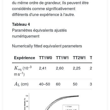
du même ordre de grandeur, ils peuvent être
considérés comme significativement
différents d'une expérience à l'autre.
Tableau 4
Paramètres équivalents ajustés
numériquement
Numerically fitted equivalent parameters
Expérience
TT1W0
TT1W1
TT2W1
TT3W1
T
K
eq
−3
(10
2,41
2,60
2,25
2,50
2
−1
m s
)
A
L
(cm)
40–50
60
50
30
4