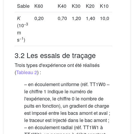
Sable
K60
K40
K30
K20
K10
K150
K
0,20
0,70
1,20
1,40
10,0
77,0
−3
(10
m
−1
s
)
3.2 Les essais de traçage
Trois types d'expérience ont été réalisés
(
Tableau 2
) :
– en écoulement uniforme (réf. TT1W0 –
le chiffre 1 indique le numéro de
l'expérience, le chiffre 0 le nombre de
puits en fonction), un gradient de charge
est imposé entre les bacs amont et aval ;
le traceur est injecté dans le bac amont ;
– en écoulement radial (réf. TT1W1 à