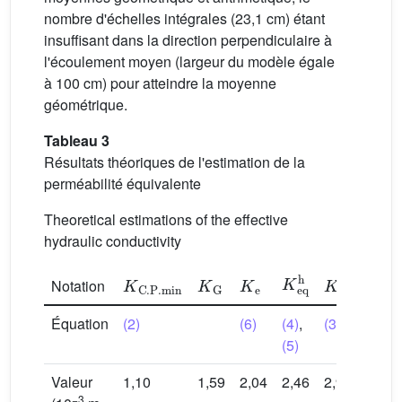
nombre d'échelles intégrales (23,1 cm) étant
insuffisant dans la direction perpendiculaire à
l'écoulement moyen (largeur du modèle égale
à 100 cm) pour atteindre la moyenne
géométrique.
Tableau 3
Résultats théoriques de l'estimation de la
perméabilité équivalente
Theoretical estimations of the effective
hydraulic conductivity
K
eq
h
K
C
.
P
.
min
K
G
K
e
K
C
.
P
.
max
Notation
Équation
(2)
(6)
(4)
,
(3)
(5)
Valeur
1,10
1,59
2,04
2,46
2,90
−3