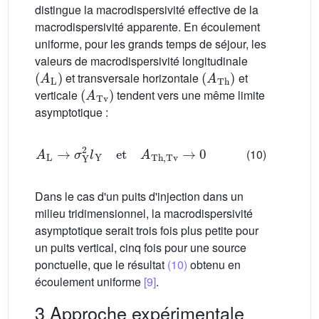
distingue la macrodispersivité effective de la
macrodispersivité apparente. En écoulement
uniforme, pour les grands temps de séjour, les
valeurs de macrodispersivité longitudinale
(
A
L
)
(
A
Th
)
et transversale horizontale
et
(
A
Tv
)
verticale
tendent vers une même limite
asymptotique :
A
L
→
σ
Y
2
l
Y
et
A
Th
,
Tv
→
0
(10)
Dans le cas d'un puits d'injection dans un
milieu tridimensionnel, la macrodispersivité
asymptotique serait trois fois plus petite pour
un puits vertical, cinq fois pour une source
ponctuelle, que le résultat
(10)
obtenu en
écoulement uniforme
[9]
.
3 Approche expérimentale