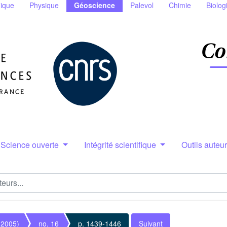
ique
Physique
Géoscience
Palevol
Chimie
Biolog
Science ouverte
Intégrité scientifique
Outils auteu
(2005)
no. 16
p. 1439-1446
Suivant