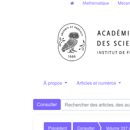
Mathématique
Mécan
À propos
Articles et numéros
Consulter
Précédent
Consulter
Volume 337 