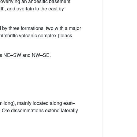
, overlying an andesitic basement
III), and overlain to the east by
 by three formations: two with a major
gnimbritic volcanic complex (‘black
ystems NE–SW and NW–SE.
-m long), mainly located along east–
. Ore disseminations extend laterally