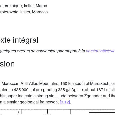
rotérozoïque, Imiter, Maroc
roterozoic, Imiter, Morocco
xte intégral
 quelques erreurs de conversion par rapport à la
version officielle
sion
e Moroccan Anti-Atlas Mountains, 150 km south of Marrakech, on
imated to 435 000 t of ore-grading 385 g/t Ag, i.e. about 167 t of
this paper indicate a strong similitude between Zgounder and the
in a similar geological framework
[3,12]
.