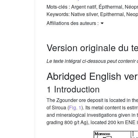
Mots-clés :
Argent natif, Épithermal, Néop
Keywords:
Native silver, Epithermal, Neop
Affiliations des auteurs :
Version originale du te
Le texte intégral ci-dessous peut contenir
Abridged English ver
1 Introduction
The Zgounder ore deposit is located in th
of Siroua (
Fig. 1
). Its metal content is est
and mineralogical investigations given in 
grading 800 g/t Ag), located 200 km ENE 