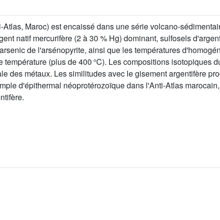
-Atlas, Maroc) est encaissé dans une série volcano-sédimentair
gent natif mercurifère (2 à 30 % Hg) dominant, sulfosels d'argent
arsenic de l'arsénopyrite, ainsi que les températures d'homogé
te température (plus de 400 °C). Les compositions isotopiques d
ale des métaux. Les similitudes avec le gisement argentifère pro
le d'épithermal néoprotérozoïque dans l'Anti-Atlas marocain, q
tifère.