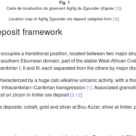
Fig. 1
Carte de localisation du gisement AgHg de Zgounder (d'après
[3]
).
Location map of AgHg Zgounder ore deposit (adapted from
[3]
).
eposit framework
 occupies a transitional position, located between two major st
a southern Eburnean domain, part of the stable West-African Cr
mbrian I, II and III, each separated from the others by major dis
aracterized by a huge calc-alkaline volcanic activity, with a thole
rge Infracambrian–Cambrian transgression
[1]
. Associated granodi
 on zircon in Imiter ore deposit
[3,12]
.
re deposits: cobalt, gold and silver at Bou Azzer, silver at Imit