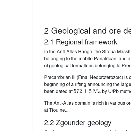
2 Geological and ore d
2.1 Regional framework
In the Anti-Atlas Range, the Siroua Massif
belonging to the mobile Panafrican, and 
of geological formations belonging to Preca
Precambrian III (Final Neoproterozoic) is ch
beginning of a rifting announcing the la
572
±
5
Ma
been dated at
by U/Pb method
The Anti-Atlas domain is rich in various o
at Tiouine... .
2.2 Zgounder geology