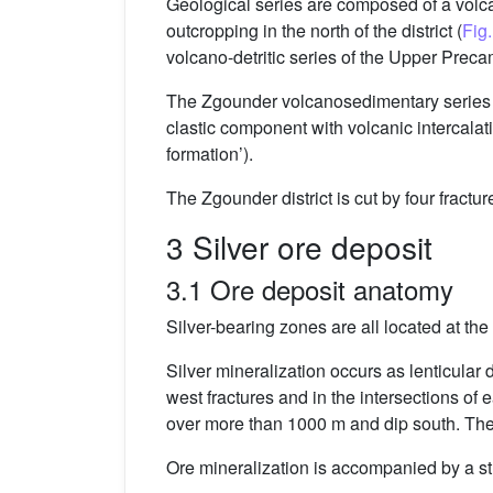
Geological series are composed of a volcan
outcropping in the north of the district (
Fig.
volcano-detritic series of the Upper Preca
The Zgounder volcanosedimentary series is
clastic component with volcanic intercalat
formation’).
The Zgounder district is cut by four fra
3 Silver ore deposit
3.1 Ore deposit anatomy
Silver-bearing zones are all located at the
Silver mineralization occurs as lenticular
west fractures and in the intersections of
over more than 1000 m and dip south. The
Ore mineralization is accompanied by a stro