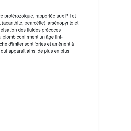
e protérozoïque, rapportée aux PII et
 (acanthite, pearcéite), arsénopyrite et
néisation des fluides précoces
u plomb confirment un âge fini-
che d'Imiter sont fortes et amènent à
ui apparaît ainsi de plus en plus