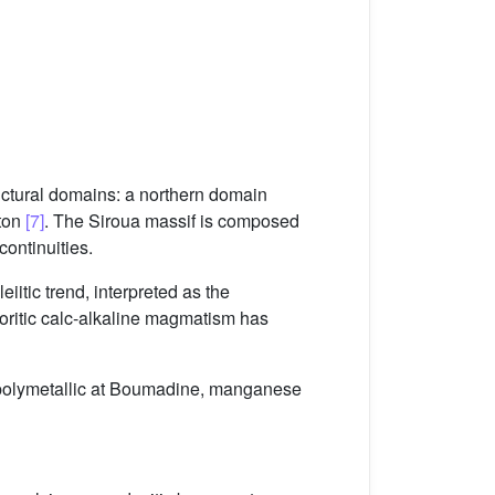
ructural domains: a northern domain
aton
[7]
. The Siroua massif is composed
continuities.
iitic trend, interpreted as the
oritic calc-alkaline magmatism has
er, polymetallic at Boumadine, manganese