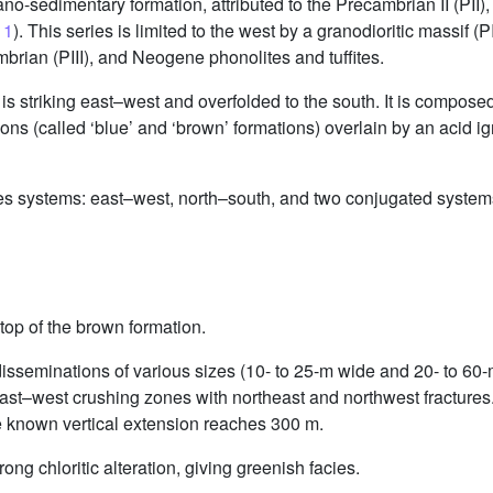
o-sedimentary formation, attributed to the Precambrian II (PII)
 1
). This series is limited to the west by a granodioritic massif (P
mbrian (PIII), and Neogene phonolites and tuffites.
 striking east–west and overfolded to the south. It is composed
ions (called ‘blue’ and ‘brown’ formations) overlain by an acid i
ctures systems: east–west, north–south, and two conjugated s
 top of the brown formation.
 disseminations of various sizes (10- to 25-m wide and 20- to 60
 east–west crushing zones with northeast and northwest fractures
 known vertical extension reaches 300 m.
ng chloritic alteration, giving greenish facies.