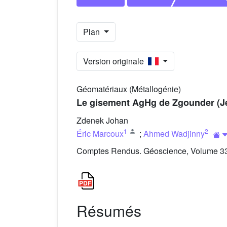
Plan
Version originale
Géomatériaux (Métallogénie)
Le gisement AgHg de Zgounder (Jeb
Zdenek Johan
1
2
Éric Marcoux
;
Ahmed Wadjinny
Comptes Rendus. Géoscience, Volume 337
Résumés