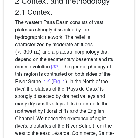
2 Context and methodology
2.1 Context
The western Paris Basin consists of vast
plateaus strongly dissected by the
hydrographic network. The relief is
characterized by moderate altitudes
(
<
300
m
)
and a plateau morphology that
depend on the sedimentary basement and its
recent evolution
[32]
. The geomorphology of
this region is contrasted on both sides of the
River Seine
[12]
(
Fig. 1
). In the North of the
river, the plateau of the ‘Pays de Caux’ is
strongly dissected by drained valleys and
many dry small valleys. It is bordered to the
northwest by littoral cliffs and the English
Channel. We notice the existence of eight
rivers, tributaries of the River Seine (from the
west to the east: Lézarde, Commerce, Sainte-