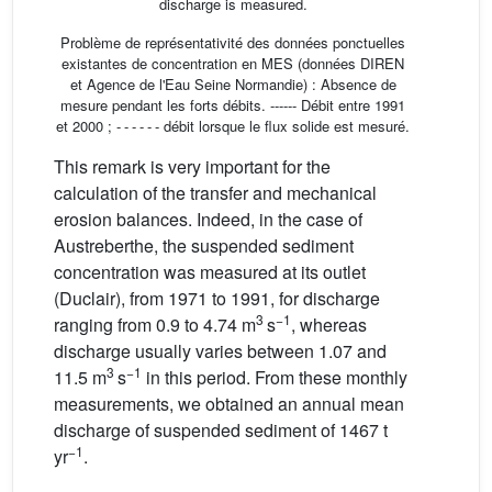
discharge is measured.
Problème de représentativité des données ponctuelles
existantes de concentration en MES (données DIREN
et Agence de l'Eau Seine Normandie) : Absence de
mesure pendant les forts débits. ------ Débit entre 1991
et 2000 ; - - - - - - débit lorsque le flux solide est mesuré.
This remark is very important for the
calculation of the transfer and mechanical
erosion balances. Indeed, in the case of
Austreberthe, the suspended sediment
concentration was measured at its outlet
(Duclair), from 1971 to 1991, for discharge
3
−1
ranging from 0.9 to 4.74 m
s
, whereas
discharge usually varies between 1.07 and
3
−1
11.5 m
s
in this period. From these monthly
measurements, we obtained an annual mean
discharge of suspended sediment of 1467 t
−1
yr
.