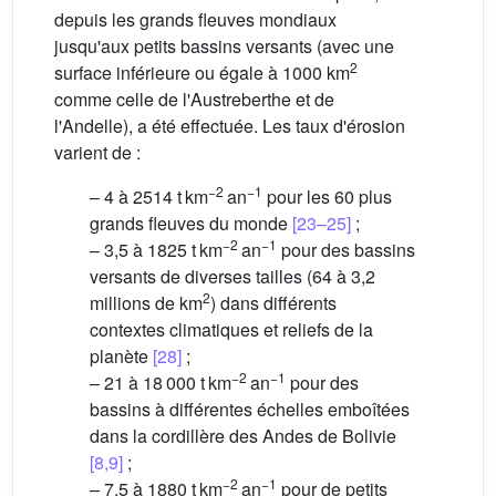
depuis les grands fleuves mondiaux
jusqu'aux petits bassins versants (avec une
2
surface inférieure ou égale à 1000 km
comme celle de l'Austreberthe et de
l'Andelle), a été effectuée. Les taux d'érosion
varient de :
−2
−1
– 4 à 2514 t km
an
pour les 60 plus
grands fleuves du monde
[23–25]
;
−2
−1
– 3,5 à 1825 t km
an
pour des bassins
versants de diverses tailles (64 à 3,2
2
millions de km
) dans différents
contextes climatiques et reliefs de la
planète
[28]
;
−2
−1
– 21 à 18 000 t km
an
pour des
bassins à différentes échelles emboîtées
dans la cordillère des Andes de Bolivie
[8,9]
;
−2
−1
– 7,5 à 1880 t km
an
pour de petits