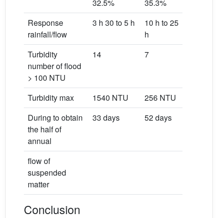
32.5%
35.3%
Response
3 h 30 to 5 h
10 h to 25
rainfall/flow
h
Turbidity
14
7
number of flood
> 100 NTU
Turbidity max
1540 NTU
256 NTU
During to obtain
33 days
52 days
the half of
annual
flow of
suspended
matter
Conclusion