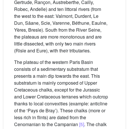
Gertrude, Rançon, Austreberthe, Cailly,
Robec, Andelle) and ten littoral rivers (from
the west to the east: Valmont, Durdent, Le
Dun, Sâane, Scie, Varenne, Béthune, Eaulne,
Yères, Bresle). South from the River Seine,
the plateaus are more monotonous and are
little dissected, with only two main rivers
(Risle and Eure), with their tributaries.
The plateau of the western Paris Basin
consists of a sedimentary substratum that
presents a main dip towards the east. This
substratum is mainly composed of Upper
Cretaceous chalks, except for the Jurassic
and Lower Cretaceous terranes which outcrop
thanks to local convexities (example: anticline
of the ‘Pays de Bray’). These chalks (more or
less rich in flints) are dated from the
Cenomanian to the Campanian
[5]
. The chalk