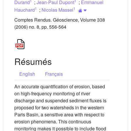
1
1
Durand
;
Jean-Paul Dupont
;
Emmanuel
1
1
Hauchard
;
Nicolas Massei
Comptes Rendus. Géoscience, Volume 338
(2006) no. 8, pp. 556-564
Résumés
English
Français
An accurate quantification of erosion, based
on high-frequency monitoring of river
discharge and suspended sediment fluxes is
proposed for two watersheds in the western
Paris Basin, a sensitive area with respect to
erosion phenomena. This continuous
monitoring makes it possible to include flood