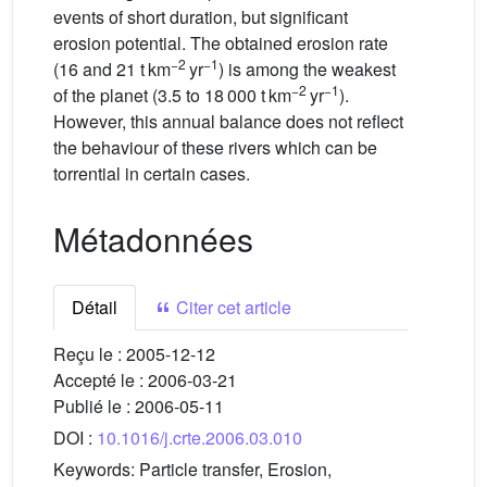
events of short duration, but significant
erosion potential. The obtained erosion rate
−2
−1
(16 and 21 t km
yr
) is among the weakest
−2
−1
of the planet (3.5 to 18 000 t km
yr
).
However, this annual balance does not reflect
the behaviour of these rivers which can be
torrential in certain cases.
Métadonnées
Détail
Citer cet article
Reçu le :
2005-12-12
Accepté le :
2006-03-21
Publié le :
2006-05-11
DOI :
10.1016/j.crte.2006.03.010
Keywords:
Particle transfer, Erosion,