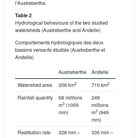
l'Austreberthe.
Table 2
Hydrological behaviours of the two studied
watersheds (Austreberthe and Andelle)
Comportements hydrologiques des deux
bassins versants étudiés (Austreberthe et
Andelle)
Austreberthe
Andelle
2
2
Watershed area
208 km
710 km
Rainfall quantity
68 millions
249
3
m
(1009
millions
3
mm)
m
(949
mm)
Restitution rate
328 mm –
335 mm –