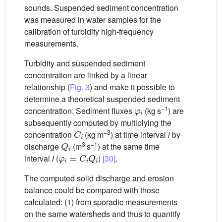
sounds. Suspended sediment concentration
was measured in water samples for the
calibration of turbidity high-frequency
measurements.
Turbidity and suspended sediment
concentration are linked by a linear
relationship (
Fig. 3
) and make it possible to
determine a theoretical suspended sediment
φ
i
−1
concentration. Sediment fluxes
(kg s
) are
subsequently computed by multiplying the
C
i
−3
concentration
(kg m
) at time interval
i
by
Q
i
3
−1
discharge
(m
s
) at the same time
φ
i
=
C
i
Q
i
interval
i
(
)
[30]
.
The computed solid discharge and erosion
balance could be compared with those
calculated: (1) from sporadic measurements
on the same watersheds and thus to quantify