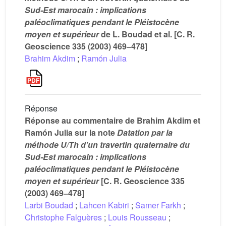
Sud-Est marocain : implications
paléoclimatiques pendant le Pléistocène
moyen et supérieur
de L. Boudad et al. [C. R.
Geoscience 335 (2003) 469–478]
Brahim Akdim
;
Ramón Julia
Réponse
Réponse au commentaire de Brahim Akdim et
Ramón Julia sur la note
Datation par la
méthode U/Th d'un travertin quaternaire du
Sud-Est marocain : implications
paléoclimatiques pendant le Pléistocène
moyen et supérieur
[C. R. Geoscience 335
(2003) 469–478]
Larbi Boudad
;
Lahcen Kabiri
;
Samer Farkh
;
Christophe Falguères
;
Louis Rousseau
;