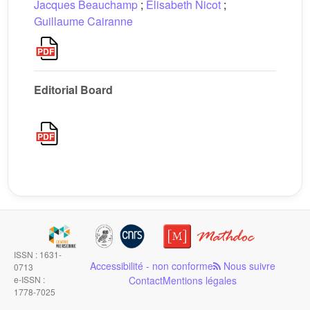
Jacques Beauchamp
;
Élisabeth Nicot
;
Guillaume Cairanne
Editorial Board
ISSN : 1631-
Accessibilité - non conforme
Nous suivre
0713
e-ISSN :
Contact
Mentions légales
1778-7025