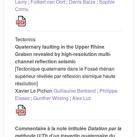
Lamy
;
Folkert van Oort
;
Denis Baize
;
Sophie
Cornu
Tectonics
Quaternary faulting in the Upper Rhine
Graben revealed by high-resolution multi-
channel reflection seismic
[Tectonique quaternaire dans le Fossé rhénan
supérieur révélée par réflexion sismique haute
résolution]
Xavier Le Pichon
Guillaume Bertrand
;
Philippe
Elsass
;
Gunther Wirsing
;
Alex Luz
Commentaire à la note intitulée
Datation par la
méthode U/Th d'un travertin quaternaire du