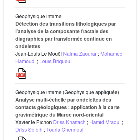
Géophysique interne
Détection des transitions lithologiques par
l'analyse de la composante fractale des
diagraphies par transformée continue en
ondelettes
Jean-Louis Le Mouël
Naima Zaourar
;
Mohamed
Hamoudi
;
Louis Briqueu
Géophysique interne (Géophysique appliquée)
Analyse multi-échelle par ondelettes des
contacts géologiques : application à la carte
gravimétrique du Maroc nord-oriental
Xavier le Pichon
Driss Khattach
;
Hamid Mraoui
;
Driss Sbibih
;
Touria Chennouf