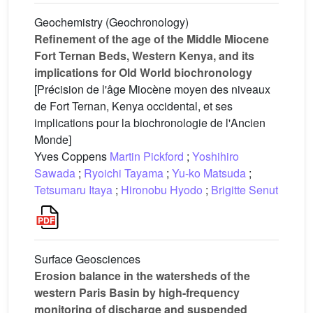
Geochemistry (Geochronology)
Refinement of the age of the Middle Miocene
Fort Ternan Beds, Western Kenya, and its
implications for Old World biochronology
[Précision de l'âge Miocène moyen des niveaux
de Fort Ternan, Kenya occidental, et ses
implications pour la biochronologie de l'Ancien
Monde]
Yves Coppens
Martin Pickford
;
Yoshihiro
Sawada
;
Ryoichi Tayama
;
Yu-ko Matsuda
;
Tetsumaru Itaya
;
Hironobu Hyodo
;
Brigitte Senut
Surface Geosciences
Erosion balance in the watersheds of the
western Paris Basin by high-frequency
monitoring of discharge and suspended