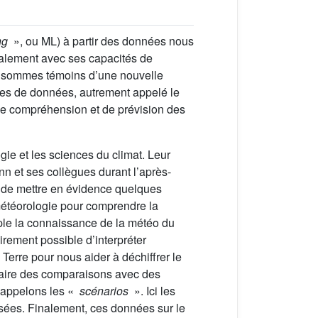
ng
», ou ML) à partir des données nous
également avec ses capacités de
us sommes témoins d’une nouvelle
ives de données, autrement appelé le
de compréhension et de prévision des
gie et les sciences du climat. Leur
n et ses collègues durant l’après-
n de mettre en évidence quelques
météorologie pour comprendre la
mple la connaissance de la météo du
irement possible d’interpréter
Terre pour nous aider à déchiffrer le
 faire des comparaisons avec des
us appelons les «
scénarios
». Ici les
ysées. Finalement, ces données sur le