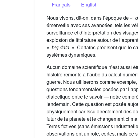
Français
English
Nous vivons, dit-on, dans l’époque de «
d
émerveille avec ses avancées, tels les vé
surveillance et d’interprétation des vis
explosion de littérature autour de l’appr
«
big data
». Certains prédisent que le c
systèmes dynamiques.
Aucun domaine scientifique n’est aussi étr
histoire remonte à l’aube du calcul numér
guerre. Nous utiliserons comme exemple, d
questions fondamentales posées par l’app
dialectique entre le savoir — notre compr
lendemain. Cette question est posée aujou
physiquement car issu directement des don
futur de la planète et le changement clim
Terres fictives (sans émissions industriel
observations ont un rôle, certes, mais ce