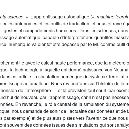
ata science
». L’apprentissage automatique («
machine learni
hicules autonomes et les outils de traduction, et nous effraye 
ages, gestes et comportements humaines. Dans les sciences, no
entissage automatique, capable d’interpréter des quantités mass
alcul numérique va bientôt être dépassé par le ML comme outil 
oitement lié avec le calcul haute performance, que la météorolo
ique, la technologie à laquelle ont donné naissance von Neuman
ans cet article, la simulation numérique du système Terre, afi
rentissage automatique. Nous reviendrons sur l’histoire de la 
éhension de l’atmosphère — et la prévision tout court, par exe
rd’hui de nouveau par l’apprentissage, car il n’est pas nécessa
nées. En revanche, le rôle central de la simulation du système 
atique, nous demande de sortir de l’actualité des données et de
les par exemple) et de plusieurs pistes vers l’avenir, ce que no
 sont souvent des données issues des simulations qui sont anal