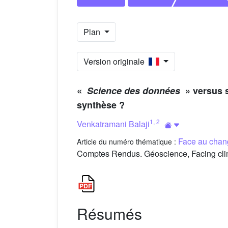
Plan
Version originale
«
Science des données
» versus s
synthèse ?
1
,
2
Venkatramani Balaji
Face au chan
Article du numéro thématique :
Comptes Rendus. Géoscience, Facing clima
Résumés