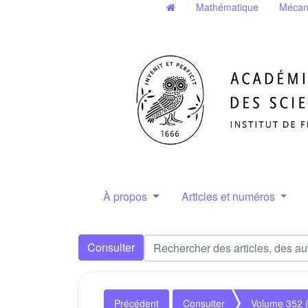
Mathématique
Mécan
À propos
Articles et numéros
Consulter
Précédent
Consulter
Volume 352 