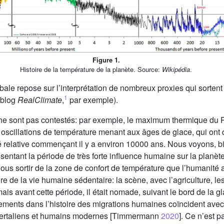
Figure 1.
Histoire de la température de la planète. Source:
Wikipédia
.
bale repose sur l’interprétation de nombreux proxies qui sortent 
1
 blog
RealClimate
,
par exemple).
 ne sont pas contestés: par exemple, le maximum thermique du
oscillations de température menant aux âges de glace, qui ont de
té relative commençant il y a environ 10000 ans. Nous voyons, b
ésentant la période de très forte influence humaine sur la planète, 
us sortir de la zone de confort de température que l’humanité 
ire de la vie humaine sédentaire: la scène, avec l’agriculture, les v
ais avant cette période, il était nomade, suivant le bord de la 
ements dans l’histoire des migrations humaines coïncident ave
andertaliens et humains modernes [Timmermann
2020
]. Ce n’est 