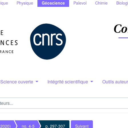
ique
Physique
Géoscience
Palevol
Chimie
Biolog
Science ouverte
Intégrité scientifique
Outils auteu
(2020)
no. 4-5
p. 297-307
Suivant