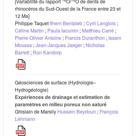
[Variabilité du rapport
O/
O de dents de
rhinocéros du Sud-Ouest de la France entre 23 et
12 Ma]
Philippe Taquet
Ilhem Bentaleb
;
Cyril Langlois
;
Céline Martin
;
Paula Iacumin
;
Matthieu Carré
;
Pierre-Olivier Antoine
;
Francis Duranthon
;
Issam
Moussa
;
Jean-Jacques Jaeger
;
Nicholas
Barrett
;
Ron Kandorp
Géosciences de surface (Hydrologie–
Hydrogéologie)
Expériences de drainage et estimation de
paramètres en milieu poreux non saturé
Ghislain de Marsily
Hussein Beydoun
;
François
Lehmann