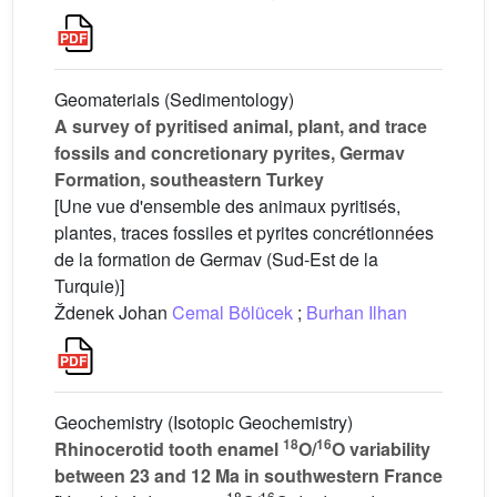
Geomaterials (Sedimentology)
A survey of pyritised animal, plant, and trace
fossils and concretionary pyrites, Germav
Formation, southeastern Turkey
[Une vue d'ensemble des animaux pyritisés,
plantes, traces fossiles et pyrites concrétionnées
de la formation de Germav (Sud-Est de la
Turquie)]
Ždenek Johan
Cemal Bölücek
;
Burhan Ilhan
Geochemistry (Isotopic Geochemistry)
18
16
Rhinocerotid tooth enamel
O/
O variability
between 23 and 12 Ma in southwestern France
18
16