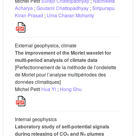
Michel Petit
Surajit Chattopadhyay
;
Nachiketa
Acharya
;
Goutami Chattopadhyay
;
Siripurapu
Kiran Prasad
;
Uma Charan Mohanty
External geophysics, climate
The improvement of the Morlet wavelet for
multi-period analysis of climate data
[Perfectionnement de la méthode de l’ondelette
de Morlet pour l’analyse multipériodes des
données climatiques]
Michel Petit
Hua Yi
;
Hong Shu
Internal geophysics
Laboratory study of self-potential signals
during releasing of CO
and N
plumes
2
2