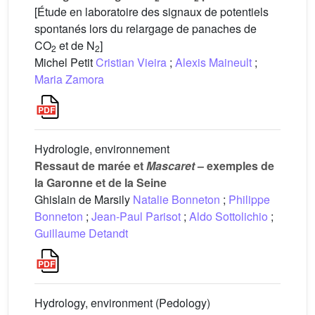
[Étude en laboratoire des signaux de potentiels
spontanés lors du relargage de panaches de
CO
et de N
]
2
2
Michel Petit
Cristian Vieira
;
Alexis Maineult
;
Maria Zamora
Hydrologie, environnement
Ressaut de marée et
Mascaret
– exemples de
la Garonne et de la Seine
Ghislain de Marsily
Natalie Bonneton
;
Philippe
Bonneton
;
Jean-Paul Parisot
;
Aldo Sottolichio
;
Guillaume Detandt
Hydrology, environment (Pedology)