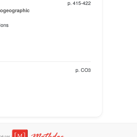
p. 415-422
eogeographic
ions
p. CO3
é par :