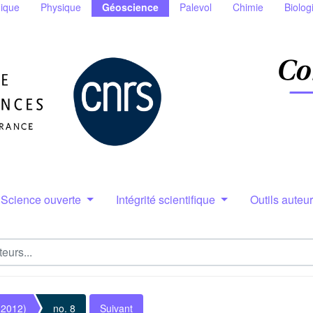
ique
Physique
Géoscience
Palevol
Chimie
Biolog
Science ouverte
Intégrité scientifique
Outils auteu
(2012)
no. 8
Suivant