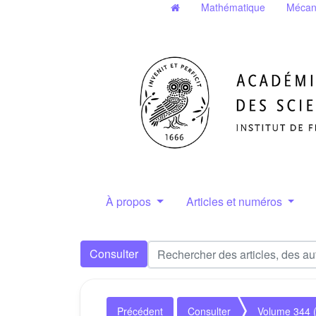
Mathématique
Mécan
À propos
Articles et numéros
Consulter
Précédent
Consulter
Volume 344 