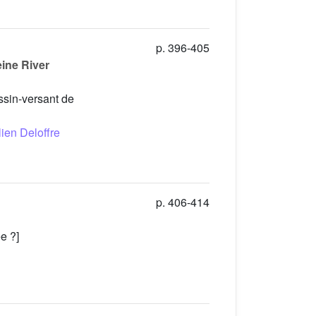
p. 396-405
eine River
assin-versant de
lien Deloffre
p. 406-414
e ?]