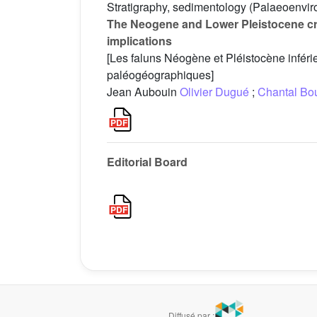
Stratigraphy, sedimentology (Palaeoenvi
The Neogene and Lower Pleistocene cr
implications
[Les faluns Néogène et Pléistocène inféri
paléogéographiques]
Jean Aubouin
Olivier Dugué
;
Chantal Bou
Editorial Board
Diffusé par :