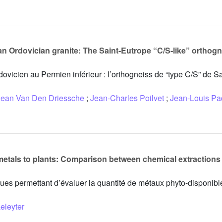
an Ordovician granite: The Saint-Eutrope “C/S-like” orthog
dovicien au Permien inférieur : l’orthogneiss de “type C/S” de S
Jean Van Den Driessche
;
Jean-Charles Poilvet
;
Jean-Louis Pa
e metals to plants: Comparison between chemical extractions
ues permettant d’évaluer la quantité de métaux phyto-disponibl
eleyter