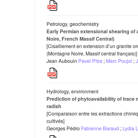
Petrology, geochemistry
Early Permian extensional shearing of 
Noire, French Massif Central)
[Cisaillement en extension d’un granite or
(Montagne Noire, Massif central français)]
Jean Aubouin
Pavel Pitra
;
Marc Poujol
;
Hydrology, environment
Prediction of phytoavailability of trac
radish
[Comparaison entre les extractions chimiq
cultivés]
Georges Pédro
Fabienne Baraud
;
Lydia L