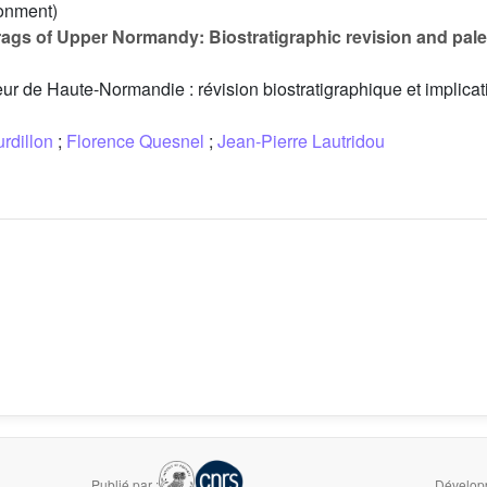
ronment)
ags of Upper Normandy: Biostratigraphic revision and pal
eur de Haute-Normandie : révision biostratigraphique et implicat
rdillon
;
Florence Quesnel
;
Jean-Pierre Lautridou
Publié par :
Développ