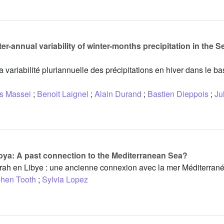
r-annual variability of winter-months precipitation in the S
la variabilité pluriannuelle des précipitations en hiver dans le b
s Massei
;
Benoit Laignel
;
Alain Durand
;
Bastien Dieppois
;
Ju
bya: A past connection to the Mediterranean Sea?
ah en Libye : une ancienne connexion avec la mer Méditerrané
hen Tooth
;
Sylvia Lopez