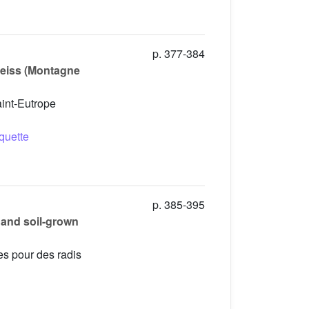
p. 377-384
neiss (Montagne
aint-Eutrope
quette
p. 385-395
 and soil-grown
es pour des radis