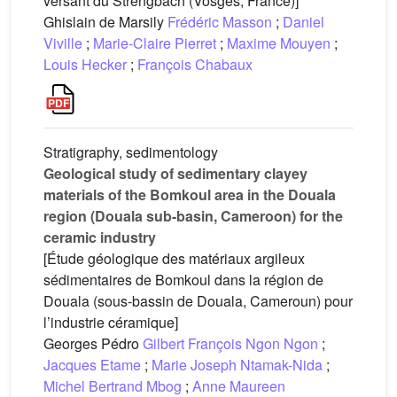
versant du Strengbach (Vosges, France)]
Ghislain de Marsily
Frédéric Masson
;
Daniel
Viville
;
Marie-Claire Pierret
;
Maxime Mouyen
;
Louis Hecker
;
François Chabaux
Stratigraphy, sedimentology
Geological study of sedimentary clayey
materials of the Bomkoul area in the Douala
region (Douala sub-basin, Cameroon) for the
ceramic industry
[Étude géologique des matériaux argileux
sédimentaires de Bomkoul dans la région de
Douala (sous-bassin de Douala, Cameroun) pour
l’industrie céramique]
Georges Pédro
Gilbert François Ngon Ngon
;
Jacques Etame
;
Marie Joseph Ntamak-Nida
;
Michel Bertrand Mbog
;
Anne Maureen