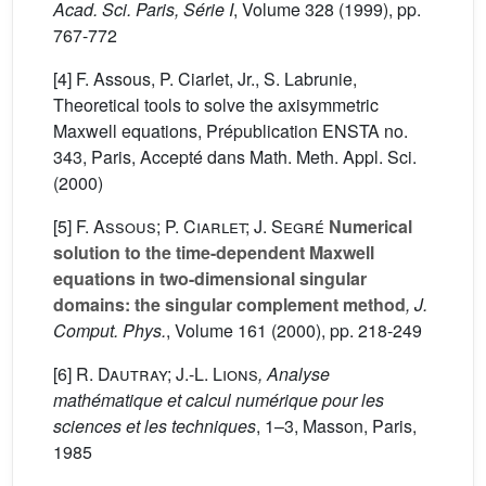
Acad. Sci. Paris, Série I
, Volume 328
(1999), pp.
767-772
[4] F. Assous, P. Ciarlet, Jr., S. Labrunie,
Theoretical tools to solve the axisymmetric
Maxwell equations, Prépublication ENSTA no.
343, Paris, Accepté dans Math. Meth. Appl. Sci.
(2000)
[5]
F. Assous; P. Ciarlet; J. Segré
Numerical
solution to the time-dependent Maxwell
equations in two-dimensional singular
domains: the singular complement method
, J.
Comput. Phys.
, Volume 161
(2000), pp. 218-249
[6]
R. Dautray; J.-L. Lions
, Analyse
mathématique et calcul numérique pour les
sciences et les techniques
, 1–3
, Masson, Paris,
1985