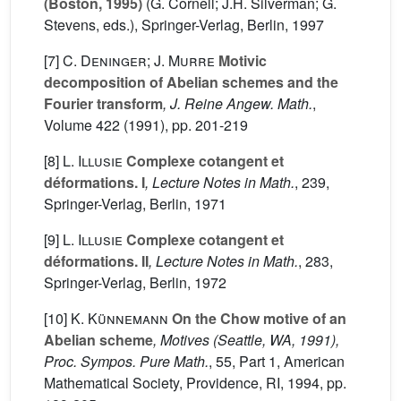
(Boston, 1995)
(G. Cornell; J.H. Silverman; G.
Stevens, eds.), Springer-Verlag, Berlin, 1997
[7]
C. Deninger; J. Murre
Motivic
decomposition of Abelian schemes and the
Fourier transform
, J. Reine Angew. Math.
,
Volume 422
(1991), pp. 201-219
[8]
L. Illusie
Complexe cotangent et
déformations. I
, Lecture Notes in Math.
, 239
,
Springer-Verlag, Berlin, 1971
[9]
L. Illusie
Complexe cotangent et
déformations. II
, Lecture Notes in Math.
, 283
,
Springer-Verlag, Berlin, 1972
[10]
K. Künnemann
On the Chow motive of an
Abelian scheme
, Motives (Seattle, WA, 1991),
Proc. Sympos. Pure Math.
, 55, Part 1
, American
Mathematical Society, Providence, RI, 1994, pp.