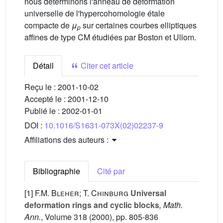
nous déterminons l'anneau de déformation
universelle de l'hypercohomologie étale
compacte de
μ
sur certaines courbes elliptiques
p
affines de type CM étudiées par Boston et Ullom.
Détail
Citer cet article
Reçu le :
2001-10-02
Accepté le :
2001-12-10
Publié le :
2002-01-01
DOI :
10.1016/S1631-073X(02)02237-9
Affiliations des auteurs :
Bibliographie
Cité par
[1]
F.M. Bleher; T. Chinburg
Universal
deformation rings and cyclic blocks
, Math.
Ann.
, Volume 318
(2000), pp. 805-836