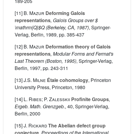
189-205
[11]
B. Mazur
Deforming Galois
representations
, Galois Groups over $
\mathrm{Q}$Q (Berkeley, CA, 1987)
, Springer-
Verlag, Berlin, 1989, pp. 385-437
[12]
B. Mazur
Deformation theory of Galois
representations
, Modular Forms and Fermat's
Last Theorem (Boston, 1995)
, Springer-Verlag,
Berlin, 1997, pp. 243-311
[13]
J.S. Milne
Étale cohomology
, Princeton
University Press, Princeton, 1980
[14]
L. Ribes; P. Zalesskii
Profinite Groups
,
Ergeb. Math. Grenzgeb.
, 40
, Springer-Verlag,
Berlin, 2000
[15]
J. Rickard
The Abelian defect group
conjecture
, Proceedings of the International