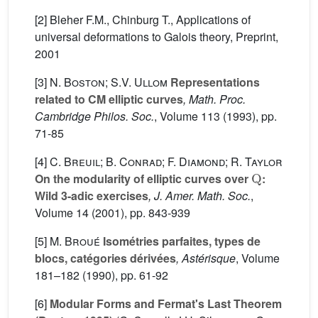
[2] Bleher F.M., Chinburg T., Applications of
universal deformations to Galois theory, Preprint,
2001
[3]
N. Boston; S.V. Ullom
Representations
related to CM elliptic curves
, Math. Proc.
Cambridge Philos. Soc.
, Volume 113
(1993), pp.
71-85
[4]
C. Breuil; B. Conrad; F. Diamond; R. Taylor
Q
On the modularity of elliptic curves over
:
Wild 3-adic exercises
, J. Amer. Math. Soc.
,
Volume 14
(2001), pp. 843-939
[5]
M. Broué
Isométries parfaites, types de
blocs, catégories dérivées
, Astérisque
, Volume
181–182
(1990), pp. 61-92
[6]
Modular Forms and Fermat's Last Theorem