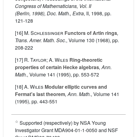
Congress of Mathematicians, Vol. II
(Berlin, 1998), Doc. Math., Extra
, II
, 1998, pp.
121-128
[16]
M. Schlessinger
Functors of Artin rings
,
Trans. Amer. Math. Soc.
, Volume 130
(1968), pp.
208-222
[17]
R. Taylor; A. Wiles
Ring-theoretic
properties of certain Hecke algebras
, Ann.
Math.
, Volume 141
(1995), pp. 553-572
[18]
A. Wiles
Modular elliptic curves and
Fermat's last theorem
, Ann. Math.
, Volume 141
(1995), pp. 443-551
☆
Supported (respectively) by NSA Young
Investigator Grant MDA904-01-1-0050 and NSF