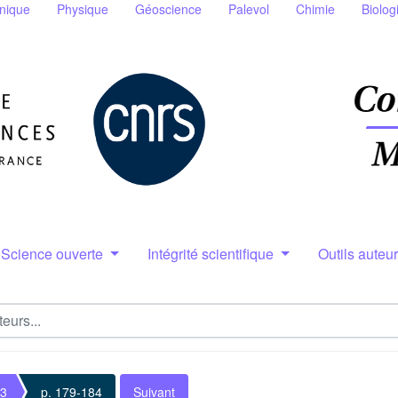
nique
Physique
Géoscience
Palevol
Chimie
Biolog
Science ouverte
Intégrité scientifique
Outils auteu
 3
p. 179-184
Suivant