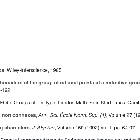
pe
, Wiley-Interscience, 1985
aracters of the group of rational points of a reductive gr
5-192
f Finite Groups of Lie Type, London Math. Soc. Stud. Texts, Cam
s non connexes
, Ann. Sci. École Norm. Sup. (4)
, Volume 27
(19
g characters
, J. Algebra
, Volume 159
(1993) no. 1, pp. 64-97
d–Graev et correspondance de Springer dans les groupes réduct