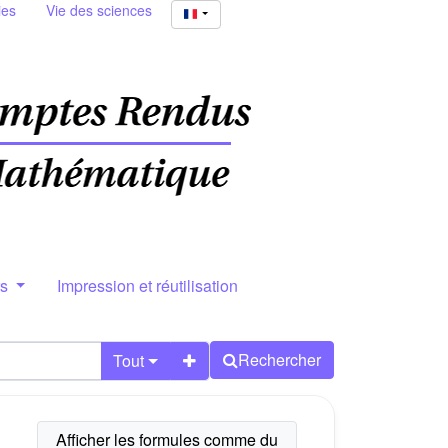
ies
Vie des sciences
rs
Impression et réutilisation
Rechercher
Tout