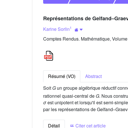
Représentations de Gelfand–Graev
1
Karine Sorlin
Comptes Rendus. Mathématique, Volume 3
Résumé (VO)
Abstract
Soit
G
un groupe algébrique réductif conn
rationnel quasi-central de
G
. Nous constr
σ
est unipotent et lorsqu'il est semi-simp
par les représentations de Gelfand–Graev
Détail
Citer cet article