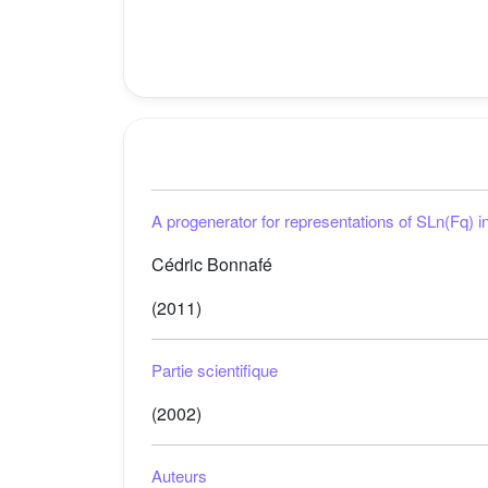
A progenerator for representations of
SL
n
(
F
q
)
in
Cédric Bonnafé
(2011)
Partie scientifique
(2002)
Auteurs