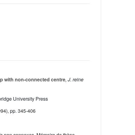
oup with non-connected centre
, J. reine
bridge University Press
94), pp. 345-406
ifs non connexes, Mémoire de thèse,