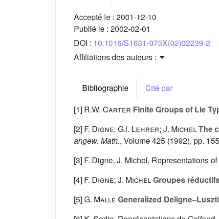
Accepté le :
2001-12-10
Publié le :
2002-02-01
DOI :
10.1016/S1631-073X(02)02239-2
Affiliations des auteurs :
Bibliographie
Cité par
[1]
R.W. Carter
Finite Groups of Lie Ty
[2]
F. Digne; G.I. Lehrer; J. Michel
The ch
angew. Math.
, Volume 425
(1992), pp. 15
[3] F. Digne, J. Michel, Representations o
[4]
F. Digne; J. Michel
Groupes réductif
[5]
G. Malle
Generalized Deligne–Luszti
[6] K. Sorlin, Représentations de Gelfan