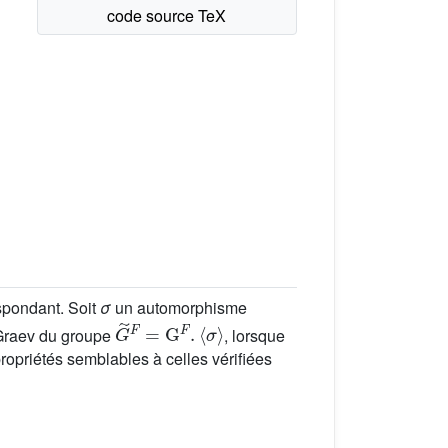
pondant. Soit
σ
un automorphisme
G
˜
F
=
G
F
.
〈
σ
〉
–Graev du groupe
, lorsque
ropriétés semblables à celles vérifiées