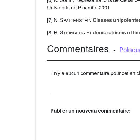
Université de Picardie, 2001
[7]
N. Spaltenstein
Classes unipotentes
[8]
R. Steinberg
Endomorphisms of line
Commentaires
-
Politiq
Il n'y a aucun commentaire pour cet artic
Publier un nouveau commentaire: