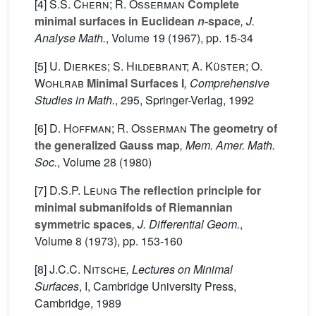
[4]
S.S. Chern; R. Osserman
Complete
minimal surfaces in Euclidean
n
-space
, J.
Analyse Math.
, Volume 19
(1967), pp. 15-34
[5]
U. Dierkes; S. Hildebrant; A. Küster; O.
Wohlrab
Minimal Surfaces I
, Comprehensive
Studies in Math.
, 295
, Springer-Verlag, 1992
[6]
D. Hoffman; R. Osserman
The geometry of
the generalized Gauss map
, Mem. Amer. Math.
Soc.
, Volume 28
(1980)
[7]
D.S.P. Leung
The reflection principle for
minimal submanifolds of Riemannian
symmetric spaces
, J. Differential Geom.
,
Volume 8
(1973), pp. 153-160
[8]
J.C.C. Nitsche
, Lectures on Minimal
Surfaces
, I
, Cambridge University Press,
Cambridge, 1989