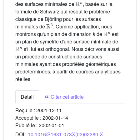
des surfaces minimales de
, basée sur la
formule de Schwarz qui résout le problème
classique de Björling pour les surfaces
ℝ
3
minimales de
. Comme application, nous
ℝ
n
montrons qu'un plan de dimension
k
de
est
un plan de symetrie d'une surface minimale de
ℝ
n
s'il lui est orthogonal. Nous décrivons aussi
un procédé de construction de surfaces
minimales ayant des propriétés géométriques
prédéterminées, à partir de courbes analytiques
réelles.
Détail
Citer cet article
Reçu le :
2001-12-11
Accepté le :
2002-01-14
Publié le :
2002-01-01
DOI :
10.1016/S1631-073X(02)02280-X