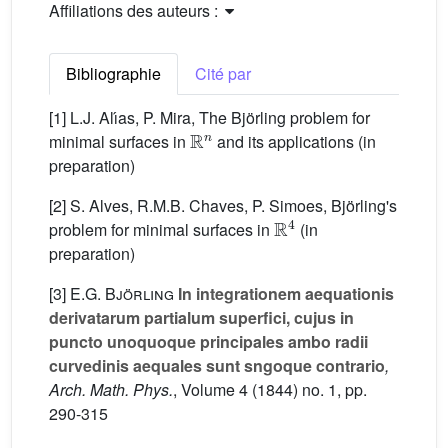
Affiliations des auteurs :
Bibliographie
Cité par
[1] L.J. Alı́as, P. Mira, The Björling problem for
ℝ
n
minimal surfaces in
and its applications (in
preparation)
[2] S. Alves, R.M.B. Chaves, P. Simoes, Björling's
ℝ
4
problem for minimal surfaces in
(in
preparation)
[3]
E.G. Björling
In integrationem aequationis
derivatarum partialum superfici, cujus in
puncto unoquoque principales ambo radii
curvedinis aequales sunt sngoque contrario
,
Arch. Math. Phys.
, Volume 4
(1844) no. 1, pp.
290-315