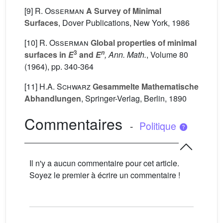
[9]
R. Osserman
A Survey of Minimal
Surfaces
, Dover Publications, New York, 1986
[10]
R. Osserman
Global properties of minimal
3
n
surfaces in
E
and
E
, Ann. Math.
, Volume 80
(1964), pp. 340-364
[11]
H.A. Schwarz
Gesammelte Mathematische
Abhandlungen
, Springer-Verlag, Berlin, 1890
Commentaires
-
Politique
Il n'y a aucun commentaire pour cet article.
Soyez le premier à écrire un commentaire !