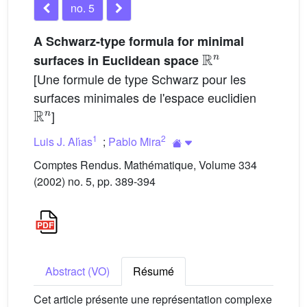
no. 5
A Schwarz-type formula for minimal
ℝ
n
surfaces in Euclidean space
[Une formule de type Schwarz pour les
surfaces minimales de l'espace euclidien
ℝ
n
]
1
2
Luis J. Alı́as
;
Pablo Mira
Comptes Rendus. Mathématique, Volume 334
(2002) no. 5, pp. 389-394
Abstract (VO)
Résumé
Cet article présente une représentation complexe
ℝ
n