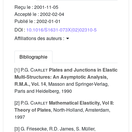
Reçu le :
2001-11-05
Accepté le :
2002-02-04
Publié le :
2002-01-01
DOI :
10.1016/S1631-073X(02)02310-5
Affiliations des auteurs :
Bibliographie
[1]
P.G. Ciarlet
Plates and Junctions in Elastic
Multi-Structures: An Asymptotic Analysis,
R.M.A., Vol. 14
, Masson and Springer-Verlag,
Paris and Heidelberg, 1990
[2]
P.G. Ciarlet
Mathematical Elasticity, Vol II:
Theory of Plates
, North-Holland, Amsterdam,
1997
[3] G. Friesecke, R.D. James, S. Müller,