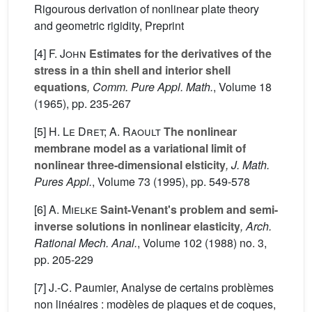
Rigourous derivation of nonlinear plate theory
and geometric rigidity, Preprint
[4]
F. John
Estimates for the derivatives of the
stress in a thin shell and interior shell
equations
, Comm. Pure Appl. Math.
, Volume 18
(1965), pp. 235-267
[5]
H. Le Dret; A. Raoult
The nonlinear
membrane model as a variational limit of
nonlinear three-dimensional elsticity
, J. Math.
Pures Appl.
, Volume 73
(1995), pp. 549-578
[6]
A. Mielke
Saint-Venant's problem and semi-
inverse solutions in nonlinear elasticity
, Arch.
Rational Mech. Anal.
, Volume 102
(1988) no. 3,
pp. 205-229
[7] J.-C. Paumier, Analyse de certains problèmes
non linéaires : modèles de plaques et de coques,