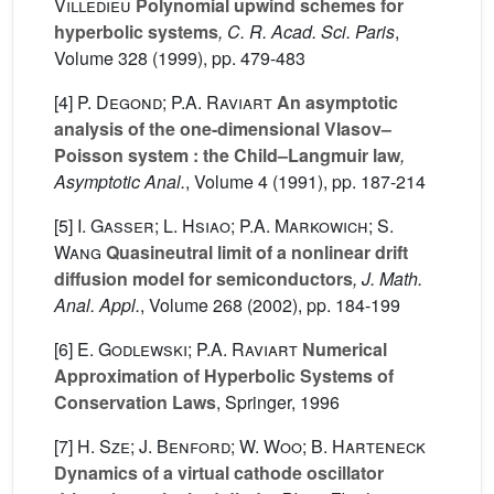
Villedieu
Polynomial upwind schemes for
hyperbolic systems
, C. R. Acad. Sci. Paris
,
Volume 328
(1999), pp. 479-483
[4]
P. Degond; P.A. Raviart
An asymptotic
analysis of the one-dimensional Vlasov–
Poisson system : the Child–Langmuir law
,
Asymptotic Anal.
, Volume 4
(1991), pp. 187-214
[5]
I. Gasser; L. Hsiao; P.A. Markowich; S.
Wang
Quasineutral limit of a nonlinear drift
diffusion model for semiconductors
, J. Math.
Anal. Appl.
, Volume 268
(2002), pp. 184-199
[6]
E. Godlewski; P.A. Raviart
Numerical
Approximation of Hyperbolic Systems of
Conservation Laws
, Springer, 1996
[7]
H. Sze; J. Benford; W. Woo; B. Harteneck
Dynamics of a virtual cathode oscillator