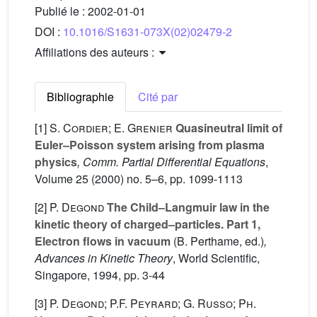
Publié le :
2002-01-01
DOI :
10.1016/S1631-073X(02)02479-2
Affiliations des auteurs :
Bibliographie
Cité par
[1]
S. Cordier; E. Grenier
Quasineutral limit of
Euler–Poisson system arising from plasma
physics
, Comm. Partial Differential Equations
,
Volume 25
(2000) no. 5–6, pp. 1099-1113
[2]
P. Degond
The Child–Langmuir law in the
kinetic theory of charged–particles. Part 1,
Electron flows in vacuum
(B. Perthame, ed.)
,
Advances in Kinetic Theory
, World Scientific,
Singapore, 1994, pp. 3-44
[3]
P. Degond; P.F. Peyrard; G. Russo; Ph.