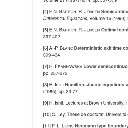
[4]
E.N. Barron; R. Jensen
Semicontinuo
Differential Equations
, Volume 15
(1990) 
[5]
E.N. Barron; R. Jensen
Optimal cont
397-402
[6]
A.-P. Blanc
Deterministic exit time c
399-434
[7]
H. Frankowska
Lower semicontinuou
pp. 257-272
[8]
H. Ishii
Hamilton–Jacobi equations wi
(1985), pp. 33-77
[9] H. Ishii, Lectures at Brown University, 
[10] O. Ley, Thèse de doctorat, Université
[11]
P.-L. Lions
Neumann type boundary 