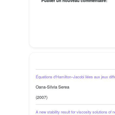
Publier un nouveau commentaire:
Équations d'Hamilton–Jacobi liées aux jeux dif
Oana-Silvia Serea
(2007)
A new stability result for viscosity solutions o