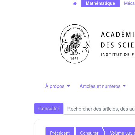
Mathématique
Méca
À propos
Articles et numéros
Consulter
Précédent
Consulter
Volume 335 