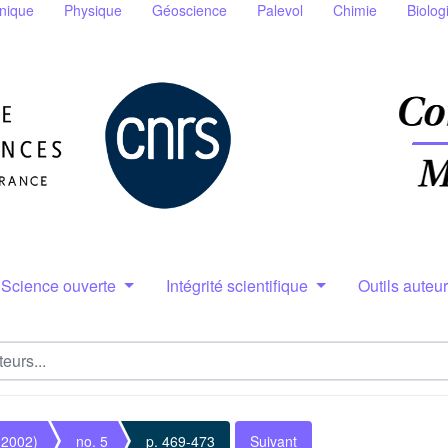
nique
Physique
Géoscience
Palevol
Chimie
Biolog
Science ouverte
Intégrité scientifique
Outils auteu
(2002)
no. 5
p. 469-473
Suivant