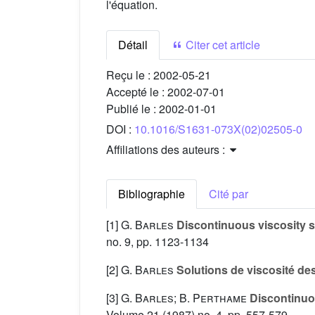
l'équation.
Détail
Citer cet article
Reçu le :
2002-05-21
Accepté le :
2002-07-01
Publié le :
2002-01-01
DOI :
10.1016/S1631-073X(02)02505-0
Affiliations des auteurs :
Bibliographie
Cité par
[1]
G. Barles
Discontinuous viscosity so
no. 9, pp. 1123-1134
[2]
G. Barles
Solutions de viscosité de
[3]
G. Barles; B. Perthame
Discontinuou
Volume 21
(1987) no. 4, pp. 557-579