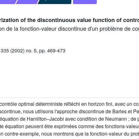
ization of the discontinuous value function of contr
on de la fonction-valeur discontinue d'un problème de con
35 (2002) no. 5, pp. 469-473
trôle optimal déterministe réfléchi en horizon fini, avec un coût
iscontinue, nous utilisons l'approche discontinue de Barles et 
e équation de Hamilton–Jacobi avec condition de Neumann ; de pl
te équation peuvent être exprimées comme des fonctions-valeur
n contre-exemple, nous montrons que la fonction-valeur du prob