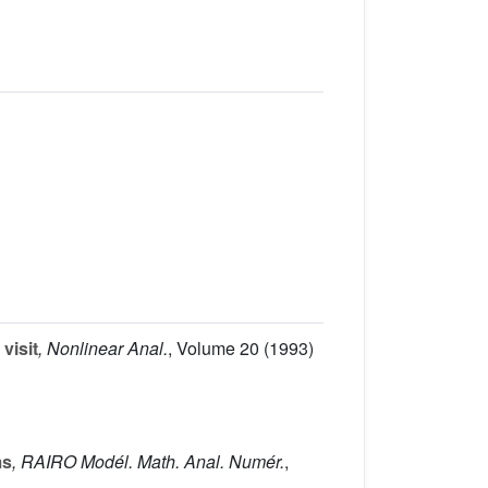
visit
, Nonlinear Anal.
, Volume 20
(1993)
ms
, RAIRO Modél. Math. Anal. Numér.
,