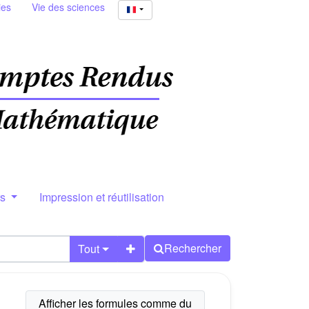
ies
Vie des sciences
rs
Impression et réutilisation
Rechercher
Tout