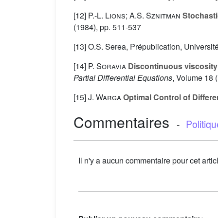
[12]
P.-L. Lions; A.S. Sznitman
Stochastic
(1984), pp. 511-537
[13] O.S. Serea, Prépublication, Universi
[14]
P. Soravia
Discontinuous viscosity 
Partial Differential Equations
, Volume 18
(
[15]
J. Warga
Optimal Control of Differe
Commentaires
-
Politiq
Il n'y a aucun commentaire pour cet artic