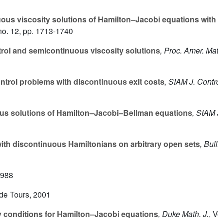
us viscosity solutions of Hamilton–Jacobi equations with
no. 12, pp. 1713-1740
rol and semicontinuous viscosity solutions
, Proc. Amer. Ma
ontrol problems with discontinuous exit costs
, SIAM J. Contr
s solutions of Hamilton–Jacobi–Bellman equations
, SIAM 
th discontinuous Hamiltonians on arbitrary open sets
, Bul
1988
 de Tours, 2001
conditions for Hamilton–Jacobi equations
, Duke Math. J.
, 