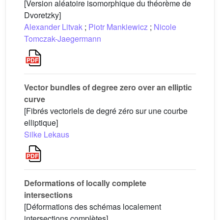
[Version aléatoire isomorphique du théorème de
Dvoretzky]
Alexander Litvak
;
Piotr Mankiewicz
;
Nicole
Tomczak-Jaegermann
Vector bundles of degree zero over an elliptic
curve
[Fibrés vectoriels de degré zéro sur une courbe
elliptique]
Silke Lekaus
Deformations of locally complete
intersections
[Déformations des schémas localement
intersections complètes]