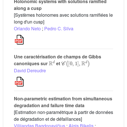
Holonomic systems with solutions ramified
along a cusp
[Systèmes holonomes avec solutions ramifiées le
long d'un cusp]
Orlando Neto
;
Pedro C. Silva
Une caractérisation de champs de Gibbs
ℝ
d
𝒞
(
[
0
,
1
]
,
ℝ
d
)
canoniques sur
et
David Dereudre
Non-parametric estimation from simultaneous
degradation and failure time data
[Estimation non-paramétrique à partir de données
de dégradation et de défaillances]
Vilijandas Bagdonavičius
;
Algis Bikelis
;