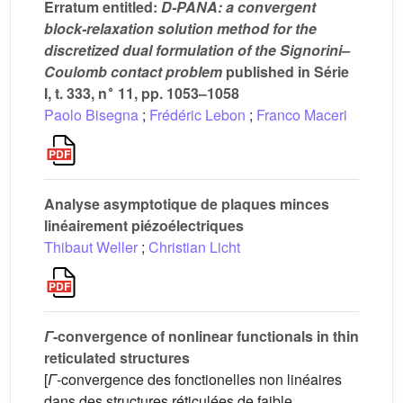
Erratum entitled:
D-PANA: a convergent
block-relaxation solution method for the
discretized dual formulation of the Signorini–
Coulomb contact problem
published in Série
∘
I, t. 333, n
11, pp. 1053–1058
Paolo Bisegna
;
Frédéric Lebon
;
Franco Maceri
Analyse asymptotique de plaques minces
linéairement piézoélectriques
Thibaut Weller
;
Christian Licht
Γ
-convergence of nonlinear functionals in thin
reticulated structures
[
Γ
-convergence des fonctionelles non linéaires
dans des structures réticulées de faible