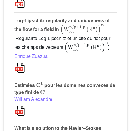
Log-Lipschitz regularity and uniqueness of
(
𝐩
W
+
1
loc
,
𝐩
(
𝐧
ℝ
/
𝐧
)
)
𝐧
the flow for a field in
[Régularité Log-Lipschitz et unicité du flot pour
(
𝐩
W
+
1
loc
,
𝐩
𝐧
(
ℝ
/
𝐧
)
)
𝐧
les champs de vecteurs
]
Enrique Zuazua
𝐂
𝐤
Estimées
pour les domaines convexes de
ℂ
𝐧
type fini de
William Alexandre
What is a solution to the Navier–Stokes