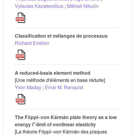
Vytautas Kazakevičius
;
Mikhail Nikulin
Classification et mélanges de processus
Richard Emilion
A reduced-basis element method
[Une méthode d'éléments en base réduite]
Yvon Maday
;
Einar M. Rønquist
The Föppl–von Kármán plate theory as a low
energy
Γ
-limit of nonlinear elasticity
[La théorie Föppl–von Kármán des plaques