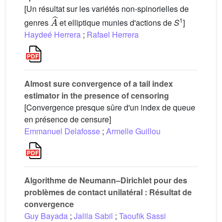
[Un résultat sur les variétés non-spinorielles de
A
^
1
genres
et elliptique munies d'actions de
S
]
Haydeé Herrera
;
Rafael Herrera
Almost sure convergence of a tail index
estimator in the presence of censoring
[Convergence presque sûre d'un index de queue
en présence de censure]
Emmanuel Delafosse
;
Armelle Guillou
Algorithme de Neumann–Dirichlet pour des
problèmes de contact unilatéral : Résultat de
convergence
Guy Bayada
;
Jalila Sabil
;
Taoufik Sassi