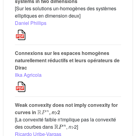
systems in two dimensions
[Sur les solutions un-homogènes des systèmes
elliptiques en dimension deux]
Daniel Phillips
Connexions sur les espaces homogènes
naturellement réductifs et leurs opérateurs de
Dirac
Ilka Agricola
Weak convexity does not imply convexity for
ℝ
P
n
curves in
,
n
>2
[La convexité faible n'implique pas la convexité
ℝ
P
n
des courbes dans
,
n
>2]
Ricardo Uribe-Vargas