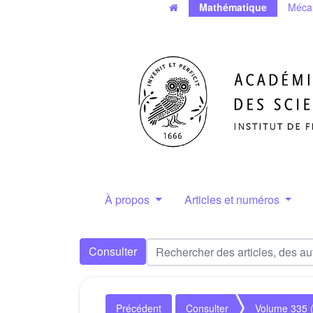
Mathématique
Méca
À propos
Articles et numéros
Consulter
Précédent
Consulter
Volume 335 