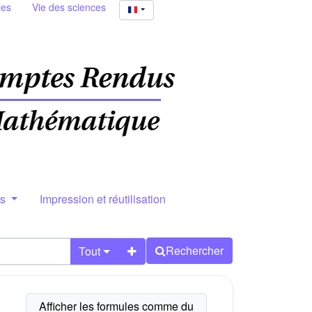
ies
Vie des sciences
rs
Impression et réutilisation
Rechercher
Tout