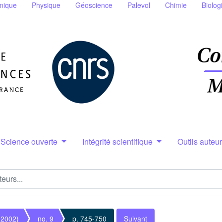
nique
Physique
Géoscience
Palevol
Chimie
Biolog
Science ouverte
Intégrité scientifique
Outils auteu
(2002)
no. 9
p. 745-750
Suivant