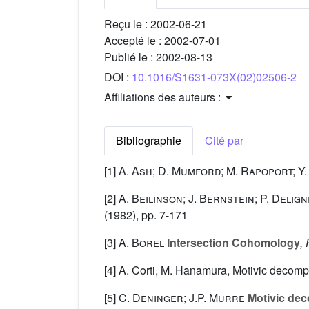
Reçu le :
2002-06-21
Accepté le :
2002-07-01
Publié le :
2002-08-13
DOI :
10.1016/S1631-073X(02)02506-2
Affiliations des auteurs :
Bibliographie
Cité par
[1]
A. Ash; D. Mumford; M. Rapoport; Y. 
[2]
A. Beilinson; J. Bernstein; P. Delign
(1982), pp. 7-171
[3]
A. Borel
Intersection Cohomology
,
[4] A. Corti, M. Hanamura, Motivic decomp
[5]
C. Deninger; J.P. Murre
Motivic dec