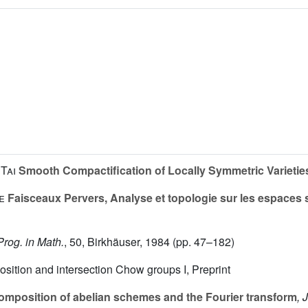
Tai
Smooth Compactification of Locally Symmetric Varietie
e
Faisceaux Pervers, Analyse et topologie sur les espaces 
 Prog. in Math.
, 50
, Birkhäuser, 1984 (pp. 47–182)
osition and intersection Chow groups I, Preprint
omposition of abelian schemes and the Fourier transform
, 