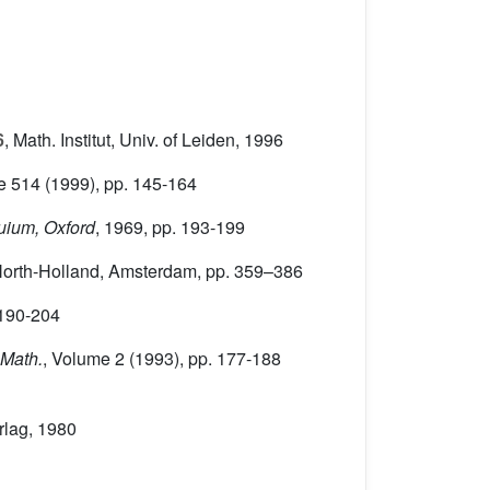
6
, Math. Institut, Univ. of Leiden, 1996
e 514
(1999), pp. 145-164
uium, Oxford
, 1969, pp. 193-199
 North-Holland, Amsterdam, pp. 359–386
 190-204
 Math.
, Volume 2
(1993), pp. 177-188
rlag, 1980