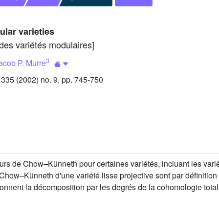
lar varieties
es variétés modulaires]
3
acob P. Murre
35 (2002) no. 9, pp. 745-750
urs de Chow–Künneth pour certaines variétés, incluant les var
 Chow–Künneth d'une variété lisse projective sont par définiti
nent la décomposition par les degrés de la cohomologie totale