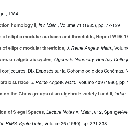
nger, 1984
ction homology II
, Inv. Math.
, Volume 71
(1983), pp. 77-129
of elliptic modular surfaces and threefolds, Report W 96-1
of elliptic modular threefolds
, J. Reine Angew. Math.
, Volum
res on algebraic cycles
, Algebraic Geometry, Bombay Colloq
eil conjectures, Dix Exposés sur la Cohomologie des Schémas,
braic surface
, J. Reine Angew. Math.
, Volume 409
(1990), pp.
on on the Chow groups of an algebraic variety I and II
, Indag.
ion of Siegel Spaces
, Lecture Notes in Math.
, 812
, Springer-Ve
bl. RIMS, Kyoto Univ.
, Volume 26
(1990), pp. 221-333