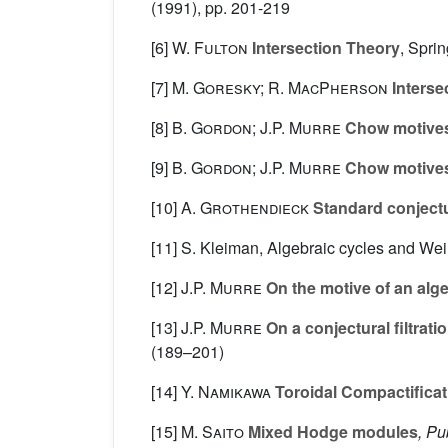
(1991), pp. 201-219
[6]
W. Fulton
Intersection Theory
, Spri
[7]
M. Goresky; R. MacPherson
Interse
[8]
B. Gordon; J.P. Murre
Chow motives 
[9]
B. Gordon; J.P. Murre
Chow motives 
[10]
A. Grothendieck
Standard conjectu
[11] S. Kleiman, Algebraic cycles and W
[12]
J.P. Murre
On the motive of an alge
[13]
J.P. Murre
On a conjectural filtrati
(189–201)
[14]
Y. Namikawa
Toroidal Compactificat
[15]
M. Saito
Mixed Hodge modules
, Pu