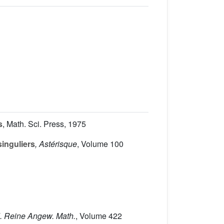
s
, Math. Sci. Press, 1975
singuliers
, Astérisque
, Volume 100
J. Reine Angew. Math.
, Volume 422