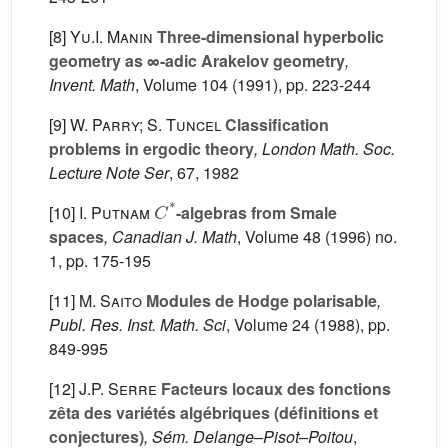
[8]
Yu.I. Manin
Three-dimensional hyperbolic
geometry as ∞-adic Arakelov geometry
,
Invent. Math
, Volume 104
(1991), pp. 223-244
[9]
W. Parry; S. Tuncel
Classification
problems in ergodic theory
, London Math. Soc.
Lecture Note Ser
, 67
, 1982
C
*
[10]
I. Putnam
-algebras from Smale
spaces
, Canadian J. Math
, Volume 48
(1996) no.
1, pp. 175-195
[11]
M. Saito
Modules de Hodge polarisable
,
Publ. Res. Inst. Math. Sci
, Volume 24
(1988), pp.
849-995
[12]
J.P. Serre
Facteurs locaux des fonctions
zêta des variétés algébriques (définitions et
conjectures)
, Sém. Delange–Pisot–Poitou
,