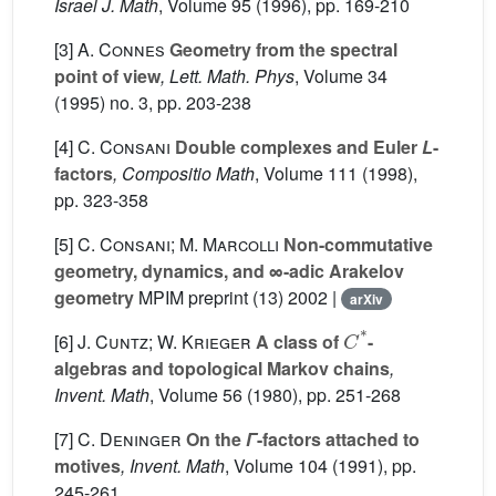
Israel J. Math
, Volume 95
(1996), pp. 169-210
[3]
A. Connes
Geometry from the spectral
point of view
, Lett. Math. Phys
, Volume 34
(1995) no. 3, pp. 203-238
[4]
C. Consani
Double complexes and Euler
L
-
factors
, Compositio Math
, Volume 111
(1998),
pp. 323-358
[5]
C. Consani; M. Marcolli
Non-commutative
geometry, dynamics, and ∞-adic Arakelov
geometry
MPIM preprint (13) 2002 |
arXiv
C
*
[6]
J. Cuntz; W. Krieger
A class of
-
algebras and topological Markov chains
,
Invent. Math
, Volume 56
(1980), pp. 251-268
[7]
C. Deninger
On the
Γ
-factors attached to
motives
, Invent. Math
, Volume 104
(1991), pp.
245-261