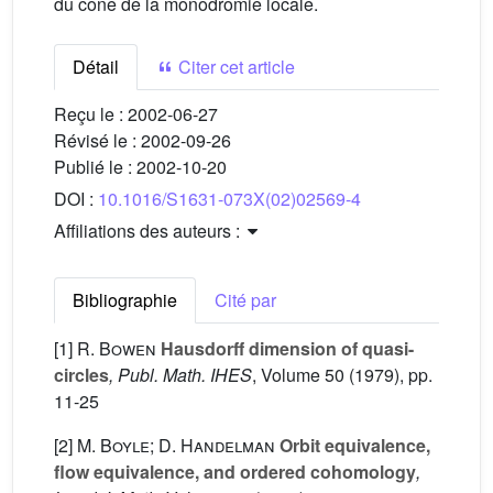
du cône de la monodromie locale.
Détail
Citer cet article
Reçu le :
2002-06-27
Révisé le :
2002-09-26
Publié le :
2002-10-20
DOI :
10.1016/S1631-073X(02)02569-4
Affiliations des auteurs :
Bibliographie
Cité par
[1]
R. Bowen
Hausdorff dimension of quasi-
circles
, Publ. Math. IHES
, Volume 50
(1979), pp.
11-25
[2]
M. Boyle; D. Handelman
Orbit equivalence,
flow equivalence, and ordered cohomology
,