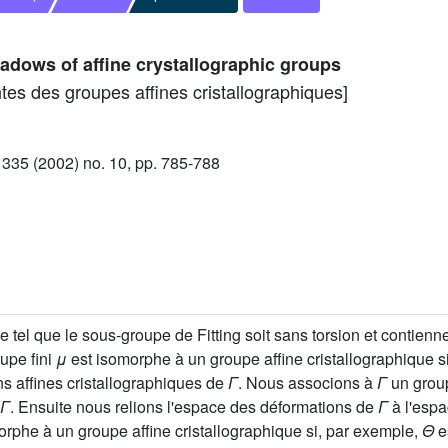
hadows of affine crystallographic groups
tes des groupes affines cristallographiques]
35 (2002) no. 10, pp. 785-788
 tel que le sous-groupe de Fitting soit sans torsion et contien
upe fini
μ
est isomorphe à un groupe affine cristallographique s
s affines cristallographiques de
Γ
. Nous associons à
Γ
un group
Γ
. Ensuite nous relions l'espace des déformations de
Γ
à l'esp
rphe à un groupe affine cristallographique si, par exemple,
Θ
es