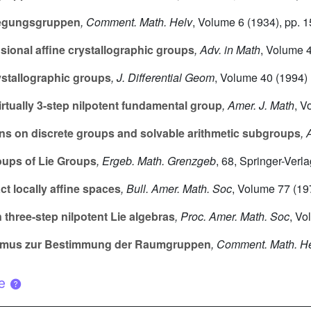
wegungsgruppen
, Comment. Math. Helv
, Volume 6
(1934), pp. 
ional affine crystallographic groups
, Adv. in Math
, Volume 
ystallographic groups
, J. Differential Geom
, Volume 40
(1994) 
rtually 3-step nilpotent fundamental group
, Amer. J. Math
, V
ns on discrete groups and solvable arithmetic subgroups
, 
ups of Lie Groups
, Ergeb. Math. Grenzgeb
, 68
, Springer-Verl
 locally affine spaces
, Bull. Amer. Math. Soc
, Volume 77
(19
 three-step nilpotent Lie algebras
, Proc. Amer. Math. Soc
, Vo
thmus zur Bestimmung der Raumgruppen
, Comment. Math. H
ue