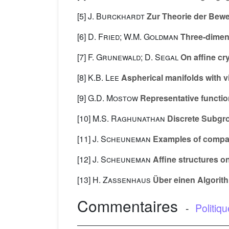
[5]
J. Burckhardt
Zur Theorie der Be
[6]
D. Fried; W.M. Goldman
Three-dimens
[7]
F. Grunewald; D. Segal
On affine cr
[8]
K.B. Lee
Aspherical manifolds with vi
[9]
G.D. Mostow
Representative functio
[10]
M.S. Raghunathan
Discrete Subgro
[11]
J. Scheuneman
Examples of compact
[12]
J. Scheuneman
Affine structures on
[13]
H. Zassenhaus
Über einen Algori
Commentaires
-
Politiq