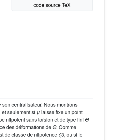
ne son centralisateur. Nous montrons
i et seulement si
μ
laisse fixe un point
e nilpotent sans torsion et de type fini
Θ
ace des déformations de
Θ
. Comme
t de classe de nilpotence ⩽3, ou si le