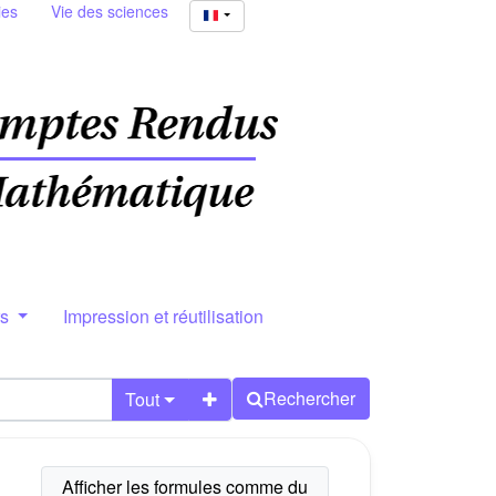
ies
Vie des sciences
rs
Impression et réutilisation
Rechercher
Tout