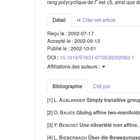
rang polycyclique de
Γ
est ⩽5, ainsi que d
Détail
Citer cet article
Reçu le :
2002-07-17
Accepté le :
2002-09-13
Publié le :
2002-10-01
DOI :
10.1016/S1631-073X(02)02562-1
Affiliations des auteurs :
Bibliographie
Cité par
[1]
L. Auslander
Simply transitive grou
[2]
O. Baues
Gluing affine two-manifold
[3]
Y. Benoist
Une nilvariété non affine
,
[4]
L. Bieberbach
Über die Bewegungsg