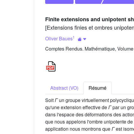
Finite extensions and unipotent s
[Extensions finies et ombres unipoten
1
Oliver Baues
Comptes Rendus. Mathématique, Volume 3
Abstract (VO)
Résumé
Soit
Γ
un groupe virtuellement polycyclique
qu'une extension effective de
Γ
par un gro
dans l'espace des déformations des action
que nous appelons l'ombre unipotente de
application nous montrons que
Γ
est isomo