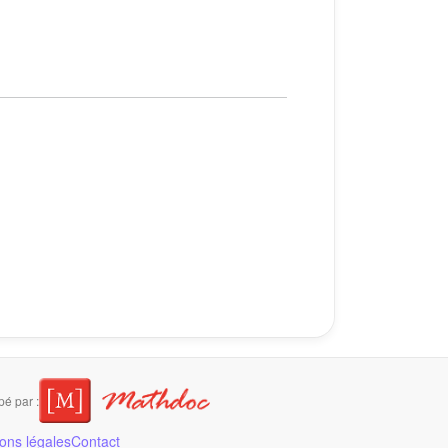
é par :
ons légales
Contact