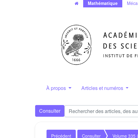
Mathématique
Méca
À propos
Articles et numéros
Consulter
Précédent
Consulter
Volume 335 