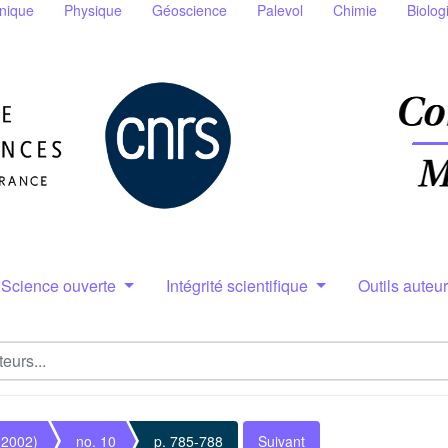
nique
Physique
Géoscience
Palevol
Chimie
Biolog
Science ouverte
Intégrité scientifique
Outils auteu
(2002)
no. 10
p. 785-788
Suivant