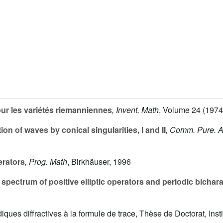
r les variétés riemanniennes
, Invent. Math
, Volume 24
(1974)
ion of waves by conical singularities, I and II
, Comm. Pure. A
erators
, Prog. Math
, Birkhäuser, 1996
spectrum of positive elliptic operators and periodic bichara
iodiques diffractives à la formule de trace, Thèse de Doctorat, Ins