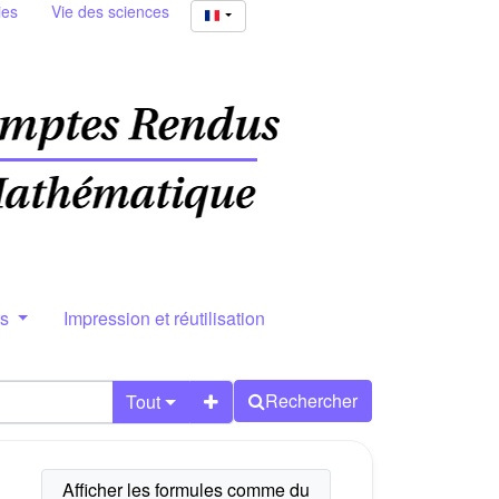
ies
Vie des sciences
rs
Impression et réutilisation
Rechercher
Tout