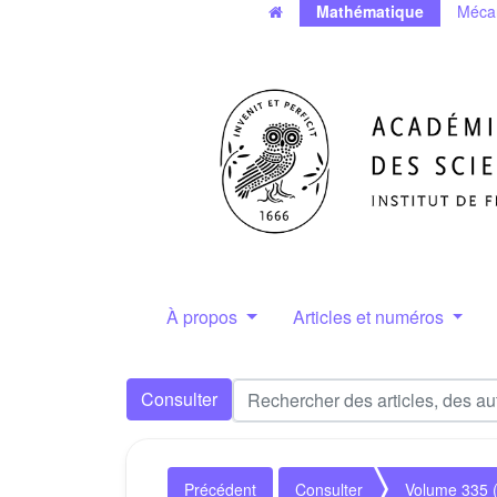
Mathématique
Méca
À propos
Articles et numéros
Consulter
Précédent
Consulter
Volume 335 