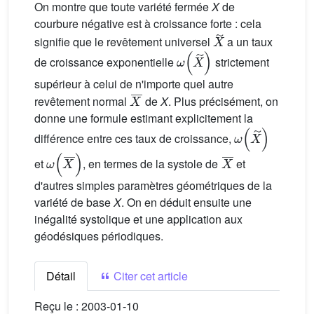
On montre que toute variété fermée
X
de
courbure négative est à croissance forte : cela
X
˜
signifie que le revêtement universel
a un taux
ω
(
X
˜
)
de croissance exponentielle
strictement
supérieur à celui de n'importe quel autre
X
¯
revêtement normal
de
X
. Plus précisément, on
donne une formule estimant explicitement la
ω
(
X
˜
)
différence entre ces taux de croissance,
ω
(
X
¯
)
X
¯
et
, en termes de la systole de
et
d'autres simples paramètres géométriques de la
variété de base
X
. On en déduit ensuite une
inégalité systolique et une application aux
géodésiques périodiques.
Détail
Citer cet article
Reçu le :
2003-01-10