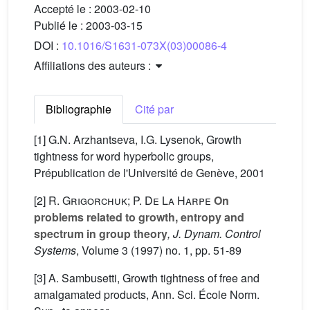
Accepté le :
2003-02-10
Publié le :
2003-03-15
DOI :
10.1016/S1631-073X(03)00086-4
Affiliations des auteurs :
Bibliographie
Cité par
[1] G.N. Arzhantseva, I.G. Lysenok, Growth
tightness for word hyperbolic groups,
Prépublication de l'Université de Genève, 2001
[2]
R. Grigorchuk; P. De La Harpe
On
problems related to growth, entropy and
spectrum in group theory
, J. Dynam. Control
Systems
, Volume 3
(1997) no. 1, pp. 51-89
[3] A. Sambusetti, Growth tightness of free and
amalgamated products, Ann. Sci. École Norm.