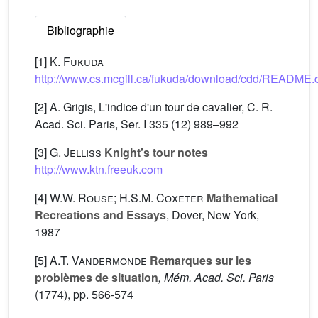
Bibliographie
[1]
K. Fukuda
http://www.cs.mcgill.ca/fukuda/download/cdd/README.
[2] A. Grigis, L'indice d'un tour de cavalier, C. R.
Acad. Sci. Paris, Ser. I 335 (12) 989–992
[3]
G. Jelliss
Knight's tour notes
http://www.ktn.freeuk.com
[4]
W.W. Rouse; H.S.M. Coxeter
Mathematical
Recreations and Essays
, Dover, New York,
1987
[5]
A.T. Vandermonde
Remarques sur les
problèmes de situation
, Mém. Acad. Sci. Paris
(1774), pp. 566-574