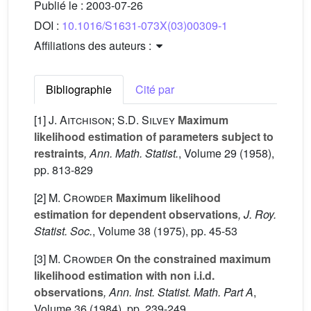
Publié le :
2003-07-26
DOI :
10.1016/S1631-073X(03)00309-1
Affiliations des auteurs :
Bibliographie
Cité par
[1]
J. Aitchison; S.D. Silvey
Maximum
likelihood estimation of parameters subject to
restraints
, Ann. Math. Statist.
, Volume 29
(1958),
pp. 813-829
[2]
M. Crowder
Maximum likelihood
estimation for dependent observations
, J. Roy.
Statist. Soc.
, Volume 38
(1975), pp. 45-53
[3]
M. Crowder
On the constrained maximum
likelihood estimation with non i.i.d.
observations
, Ann. Inst. Statist. Math. Part A
,
Volume 36
(1984), pp. 239-249