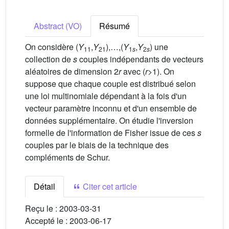
Abstract (VO)
Résumé
On considère (
Y
,
Y
),…,(
Y
,
Y
) une
11
21
1
s
2
s
collection de
s
couples indépendants de vecteurs
aléatoires de dimension 2
r
avec (
r
>1). On
suppose que chaque couple est distribué selon
une loi multinomiale dépendant à la fois d'un
vecteur paramètre inconnu et d'un ensemble de
données supplémentaire. On étudie l'inversion
formelle de l'information de Fisher issue de ces
s
couples par le biais de la technique des
compléments de Schur.
Détail
Citer cet article
Reçu le :
2003-03-31
Accepté le :
2003-06-17