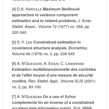
[4]
D.A. Harville
Maximum likelihood
approaches to variance component
estimation and to related problems
, J. Amer.
Statist. Assoc.
, Volume 72
(1977) no. 358, pp.
320-340
[5]
S.-Y. Lee
Constrained estimation in
covariance structure analysis
, Biometrika
,
Volume 66
(1979) no. 3, pp. 539-545
[6]
A. N'Guessan; A. Essai; C. Langrand
Estimation multidimensionnelle des contrôles
et de l'effet moyen d'une mesure de sécurité
routière
, Rev. Statist. Appl.
, Volume XLIX
(2001)
no. 2, pp. 83-100
[7]
A. N'Guessan
On a use of Schur
complements for an inverse of a constrained
accident data information matrix
, Pub. IRMA