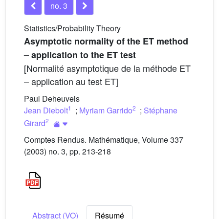
no. 3
Statistics/Probability Theory
Asymptotic normality of the ET method
– application to the ET test
[Normalité asymptotique de la méthode ET
– application au test ET]
Paul Deheuvels
1
2
Jean Diebolt
;
Myriam Garrido
;
Stéphane
2
Girard
Comptes Rendus. Mathématique, Volume 337
(2003) no. 3, pp. 213-218
Abstract (VO)
Résumé