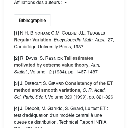
Affiliations des auteurs :
Bibliographie
[1]
N.H. Bingham; C.M. Goldie; J.L. Teugels
Regular Variation
, Encyclopedia Math. Appl.
, 27
,
Cambridge University Press, 1987
[2]
R. Davis; S. Resnick
Tail estimates
motivated by extreme value theory
, Ann.
Statist.
, Volume 12
(1984), pp. 1467-1487
[3]
J. Diebolt; S. Girard
Consistency of the ET
method and smooth variations
, C. R. Acad.
Sci. Paris, Sér. I
, Volume 329
(1999), pp. 821-826
[4] J. Diebolt, M. Garrido, S. Girard, Le test ET :
test d'adéquation d'un modèle central à une
queue de distribution, Technical Report INRIA