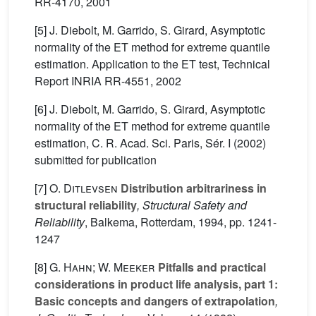
RR-4170, 2001
[5] J. Diebolt, M. Garrido, S. Girard, Asymptotic
normality of the ET method for extreme quantile
estimation. Application to the ET test, Technical
Report INRIA RR-4551, 2002
[6] J. Diebolt, M. Garrido, S. Girard, Asymptotic
normality of the ET method for extreme quantile
estimation, C. R. Acad. Sci. Paris, Sér. I (2002)
submitted for publication
[7]
O. Ditlevsen
Distribution arbitrariness in
structural reliability
, Structural Safety and
Reliability
, Balkema, Rotterdam, 1994, pp. 1241-
1247
[8]
G. Hahn; W. Meeker
Pitfalls and practical
considerations in product life analysis, part 1:
Basic concepts and dangers of extrapolation
,