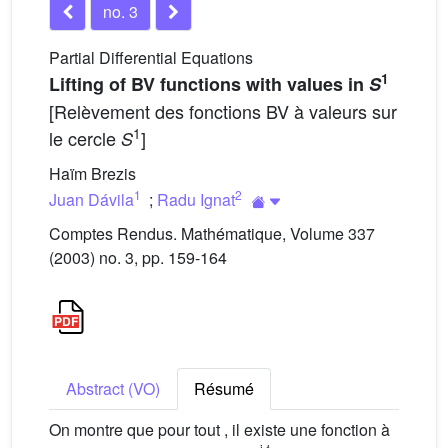
no. 3
Partial Differential Equations
1
Lifting of BV functions with values in
S
[Relèvement des fonctions BV à valeurs sur
1
le cercle
]
S
Haïm Brezis
1
2
Juan Dávila
;
Radu Ignat
Comptes Rendus. Mathématique, Volume 337
(2003) no. 3, pp. 159-164
Abstract (VO)
Résumé
On montre que pour tout
, il existe une fonction à