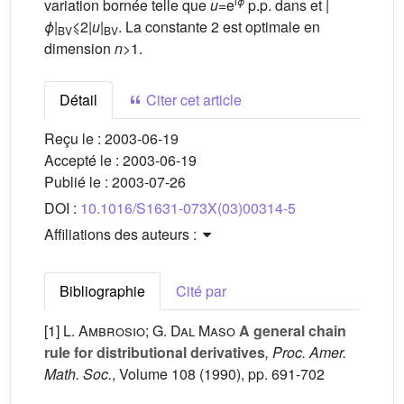
i
ϕ
variation bornée
telle que
u
=e
p.p. dans
et |
ϕ
|
⩽2|
u
|
. La constante 2 est optimale en
BV
BV
dimension
n
>1.
Détail
Citer cet article
Reçu le :
2003-06-19
Accepté le :
2003-06-19
Publié le :
2003-07-26
DOI :
10.1016/S1631-073X(03)00314-5
Affiliations des auteurs :
Bibliographie
Cité par
[1]
L. Ambrosio; G. Dal Maso
A general chain
rule for distributional derivatives
, Proc. Amer.
Math. Soc.
, Volume 108
(1990), pp. 691-702