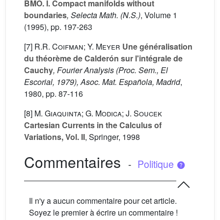
BMO. I. Compact manifolds without
boundaries
, Selecta Math. (N.S.)
, Volume 1
(1995), pp. 197-263
[7]
R.R. Coifman; Y. Meyer
Une généralisation
du théorème de Calderón sur l'intégrale de
Cauchy
, Fourier Analysis (Proc. Sem., El
Escorial, 1979), Asoc. Mat. Española, Madrid
,
1980, pp. 87-116
[8]
M. Giaquinta; G. Modica; J. Soucek
Cartesian Currents in the Calculus of
Variations, Vol. II
, Springer, 1998
Commentaires
-
Politique
Il n'y a aucun commentaire pour cet article.
Soyez le premier à écrire un commentaire !