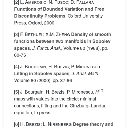
[2]
L. Ambrosio; N. Fusco; D. Pallara
Functions of Bounded Variation and Free
Discontinuity Problems
, Oxford University
Press, Oxford, 2000
[3]
F. Bethuel; X.M. Zheng
Density of smooth
functions between two manifolds in Sobolev
spaces
, J. Funct. Anal.
, Volume 80
(1988), pp.
60-75
[4]
J. Bourgain; H. Brezis; P. Mironescu
Lifting in Sobolev spaces
, J. Anal. Math.
,
Volume 80
(2000), pp. 37-86
1/2
[5] J. Bourgain, H. Brezis, P. Mironescu,
H
maps with values into the circle: minimal
connections, lifting and the Ginzburg–Landau
equation, in press
[6]
H. Brezis; L. Nirenberg
Degree theory and