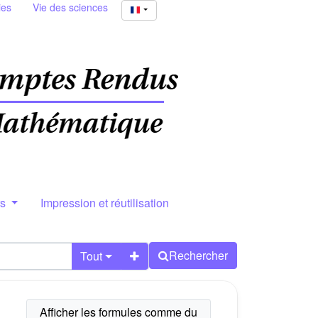
ies
Vie des sciences
rs
Impression et réutilisation
Rechercher
Tout