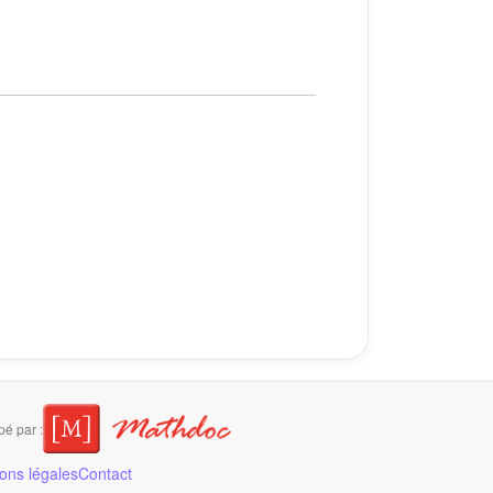
é par :
ons légales
Contact