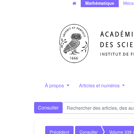
Mathématique
Méca
À propos
Articles et numéros
Consulter
Précédent
Consulter
Volume 339 