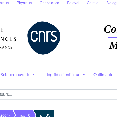
nique
Physique
Géoscience
Palevol
Chimie
Biolog
Science ouverte
Intégrité scientifique
Outils auteu
(2004)
no. 10
p. IBC