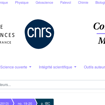
nique
Physique
Géoscience
Palevol
Chimie
Biolog
Science ouverte
Intégrité scientifique
Outils auteu
(2013)
no. 19-20
p. IBC