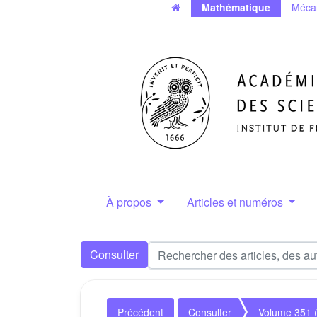
Mathématique
Méca
À propos
Articles et numéros
Consulter
Précédent
Consulter
Volume 351 