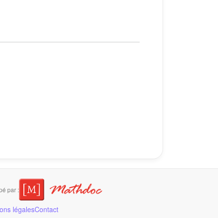
é par :
ons légales
Contact