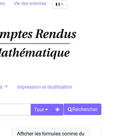
ies
Vie des sciences
rs
Impression et réutilisation
Rechercher
Tout