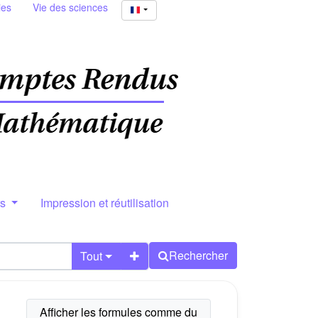
ies
Vie des sciences
rs
Impression et réutilisation
Rechercher
Tout