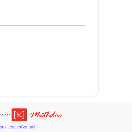
é par :
ons légales
Contact