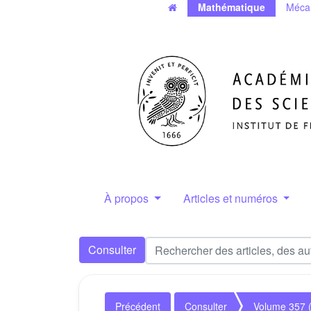
Mathématique
Méca
À propos
Articles et numéros
Consulter
Précédent
Consulter
Volume 357 