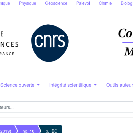
nique
Physique
Géoscience
Palevol
Chimie
Biolog
Science ouverte
Intégrité scientifique
Outils auteu
(2019)
no. 10
p. IBC