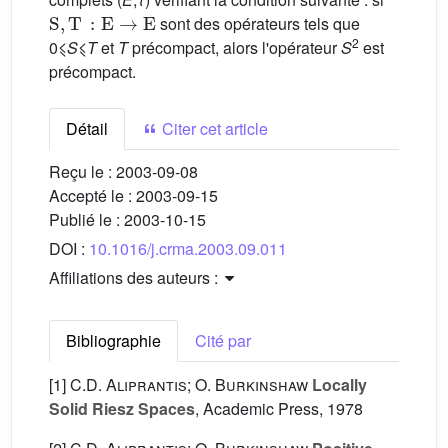
S
,
T
:
E
→
E
sont des opérateurs tels que
2
0⩽
S
⩽
T
et
T
précompact, alors l'opérateur
S
est
précompact.
Détail
Citer cet article
Reçu le :
2003-09-08
Accepté le :
2003-09-15
Publié le :
2003-10-15
DOI :
10.1016/j.crma.2003.09.011
Affiliations des auteurs :
Bibliographie
Cité par
[1]
C.D. Aliprantis; O. Burkinshaw
Locally
Solid Riesz Spaces
, Academic Press, 1978