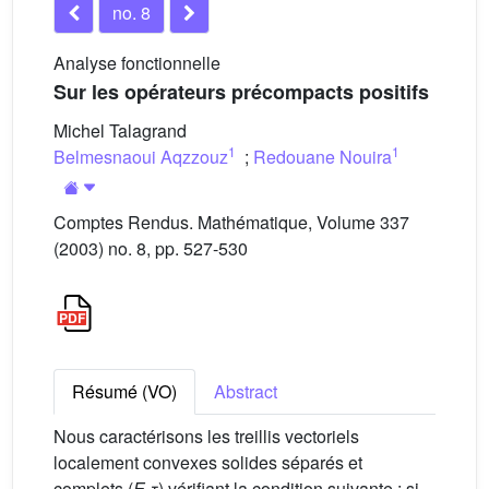
no. 8
Analyse fonctionnelle
Sur les opérateurs précompacts positifs
Michel Talagrand
1
1
Belmesnaoui Aqzzouz
;
Redouane Nouira
Comptes Rendus. Mathématique, Volume 337
(2003) no. 8, pp. 527-530
Résumé (VO)
Abstract
Nous caractérisons les treillis vectoriels
localement convexes solides séparés et
complets (
E
,
τ
) vérifiant la condition suivante : si