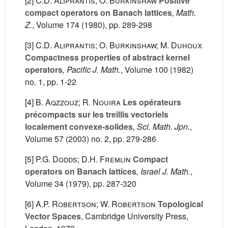
[2]
C.D. Aliprantis; O. Burkinshaw
Positive
compact operators on Banach lattices
, Math.
Z.
, Volume 174
(1980), pp. 289-298
[3]
C.D. Aliprantis; O. Burkinshaw; M. Duhoux
Compactness properties of abstract kernel
operators
, Pacific J. Math.
, Volume 100
(1982)
no. 1, pp. 1-22
[4]
B. Aqzzouz; R. Nouira
Les opérateurs
précompacts sur les treillis vectoriels
localement convexe-solides
, Sci. Math. Jpn.
,
Volume 57
(2003) no. 2, pp. 279-286
[5]
P.G. Dodds; D.H. Fremlin
Compact
operators on Banach lattices
, Israel J. Math.
,
Volume 34
(1979), pp. 287-320
[6]
A.P. Robertson; W. Robertson
Topological
Vector Spaces
, Cambridge University Press,