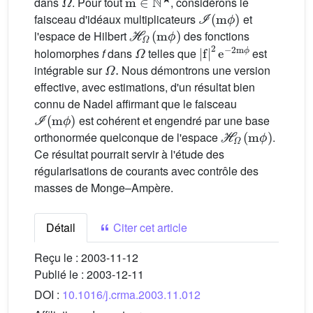
dans
. Pour tout
, considérons le
ℐ
(
m
ϕ
)
faisceau d'idéaux multiplicateurs
et
ℋ
Ω
(
m
ϕ
)
l'espace de Hilbert
des fonctions
Ω
|
2
f
|
m
2
e
ϕ
-
holomorphes
f
dans
telles que
est
Ω
.
intégrable sur
Nous démontrons une version
effective, avec estimations, d'un résultat bien
connu de Nadel affirmant que le faisceau
ℐ
(
m
ϕ
)
est cohérent et engendré par une base
ℋ
Ω
(
m
ϕ
)
orthonormée quelconque de l'espace
.
Ce résultat pourrait servir à l'étude des
régularisations de courants avec contrôle des
masses de Monge–Ampère.
Détail
Citer cet article
Reçu le :
2003-11-12
Publié le :
2003-12-11
DOI :
10.1016/j.crma.2003.11.012