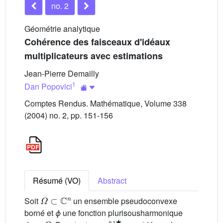
no. 2
Géométrie analytique
Cohérence des faisceaux d'idéaux
multiplicateurs avec estimations
Jean-Pierre Demailly
1
Dan Popovici
Comptes Rendus. Mathématique, Volume 338
(2004) no. 2, pp. 151-156
Résumé (VO)
Abstract
Ω
⊂
ℂ
n
Soit
un ensemble pseudoconvexe
borné et
ϕ
une fonction plurisousharmonique
Ω
m
∈
ℕ
★