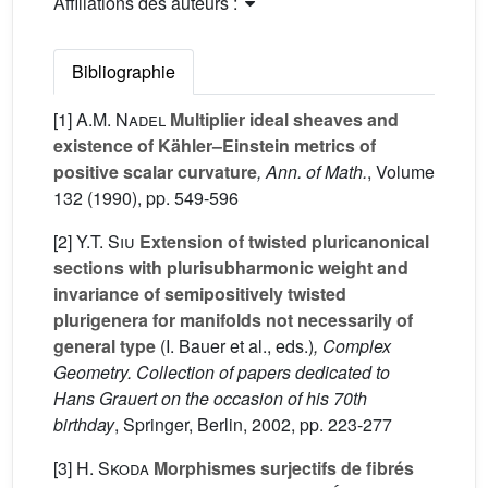
Affiliations des auteurs :
Bibliographie
[1]
A.M. Nadel
Multiplier ideal sheaves and
existence of Kähler–Einstein metrics of
positive scalar curvature
, Ann. of Math.
, Volume
132
(1990), pp. 549-596
[2]
Y.T. Siu
Extension of twisted pluricanonical
sections with plurisubharmonic weight and
invariance of semipositively twisted
plurigenera for manifolds not necessarily of
general type
(I. Bauer
et al., eds.)
, Complex
Geometry. Collection of papers dedicated to
Hans Grauert on the occasion of his 70th
birthday
, Springer, Berlin, 2002, pp. 223-277
[3]
H. Skoda
Morphismes surjectifs de fibrés