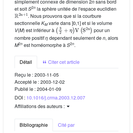
simplement connexe de dimension 2
n
sans bord
2
n
et soit
S
la sphère unitée de l'espace euclidien
ℝ
2
n
+
1
. Nous prouvons que si la courbure
sectionnelle
K
varie dans ]0,1] et si le volume
M
(
3
2
+
η
)
V
(
S
2
n
)
V
(
M
) est inférieur à
pour un
nombre positif
η
dependant seulement de
n
, alors
2
n
2
n
M
est homéomorphe à
S
.
Détail
Citer cet article
Reçu le :
2003-11-05
Accepté le :
2003-12-02
Publié le :
2004-01-09
DOI :
10.1016/j.crma.2003.12.007
Affiliations des auteurs :
Bibliographie
Cité par