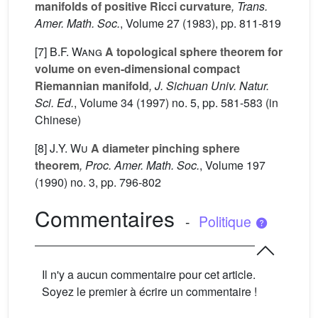
manifolds of positive Ricci curvature
, Trans.
Amer. Math. Soc.
, Volume 27
(1983), pp. 811-819
[7]
B.F. Wang
A topological sphere theorem for
volume on even-dimensional compact
Riemannian manifold
, J. Sichuan Univ. Natur.
Sci. Ed.
, Volume 34
(1997) no. 5, pp. 581-583 (in
Chinese)
[8]
J.Y. Wu
A diameter pinching sphere
theorem
, Proc. Amer. Math. Soc.
, Volume 197
(1990) no. 3, pp. 796-802
Commentaires
-
Politique
Il n'y a aucun commentaire pour cet article.
Soyez le premier à écrire un commentaire !