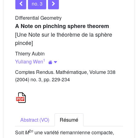
no. 3
Differential Geometry
A Note on pinching sphere theorem
[Une Note sur le théorème de la sphère
pincée]
Thierry Aubin
1
Yuliang Wen
Comptes Rendus. Mathématique, Volume 338
(2004) no. 3, pp. 229-234
Abstract (VO)
Résumé
2
n
Soit
M
une variété riemannienne compacte,