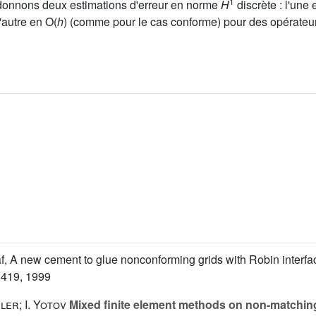
1
 donnons deux estimations d'erreur en norme
H
discrète : l'une 
'autre en O(
h
) (comme pour le cas conforme) pour des opérateur
af, A new cement to glue nonconforming grids with Robin interfac
 419, 1999
ler; I. Yotov
Mixed finite element methods on non-matching