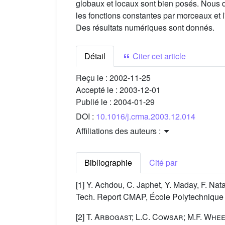
globaux et locaux sont bien posés. Nous
les fonctions constantes par morceaux et l
Des résultats numériques sont donnés.
Détail
Citer cet article
Reçu le :
2002-11-25
Accepté le :
2003-12-01
Publié le :
2004-01-29
DOI :
10.1016/j.crma.2003.12.014
Affiliations des auteurs :
Bibliographie
Cité par
[1] Y. Achdou, C. Japhet, Y. Maday, F. Nat
Tech. Report CMAP, École Polytechnique
[2]
T. Arbogast; L.C. Cowsar; M.F. Whee