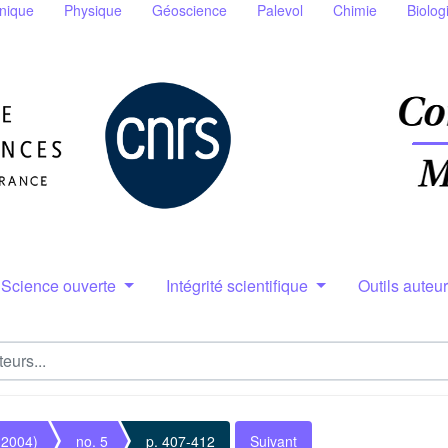
nique
Physique
Géoscience
Palevol
Chimie
Biolog
Science ouverte
Intégrité scientifique
Outils auteu
(2004)
no. 5
p. 407-412
Suivant