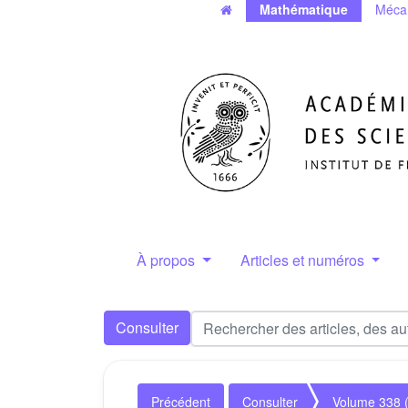
Mathématique
Méca
À propos
Articles et numéros
Consulter
Précédent
Consulter
Volume 338 