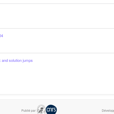
04
ux and solution jumps
Publié par :
Développ