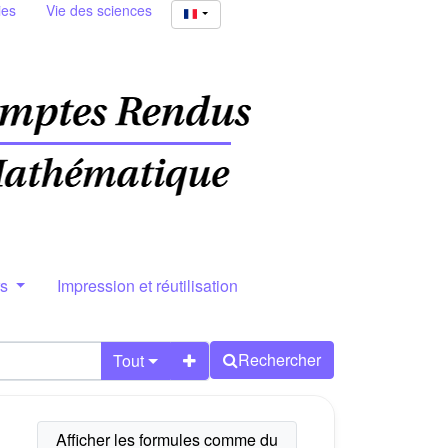
ies
Vie des sciences
rs
Impression et réutilisation
Rechercher
Tout