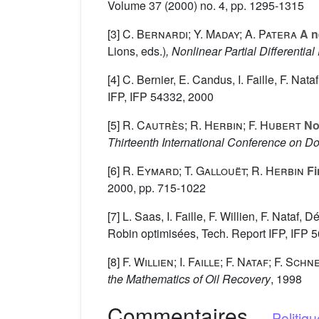
Volume 37
(2000) no. 4, pp. 1295-1315
[3]
C. Bernardi; Y. Maday; A. Patera
A n
Lions, eds.)
, Nonlinear Partial Differentia
[4] C. Bernier, E. Candus, I. Faille, F. N
IFP, IFP 54332, 2000
[5]
R. Cautrès; R. Herbin; F. Hubert
Non
Thirteenth International Conference on 
[6]
R. Eymard; T. Gallouët; R. Herbin
Fi
2000, pp. 715-1022
[7] L. Saas, I. Faille, F. Willien, F. Nat
Robin optimisées, Tech. Report IFP, IFP 
[8]
F. Willien; I. Faille; F. Nataf; F. Schn
the Mathematics of Oil Recovery
, 1998
Commentaires
-
Politiq