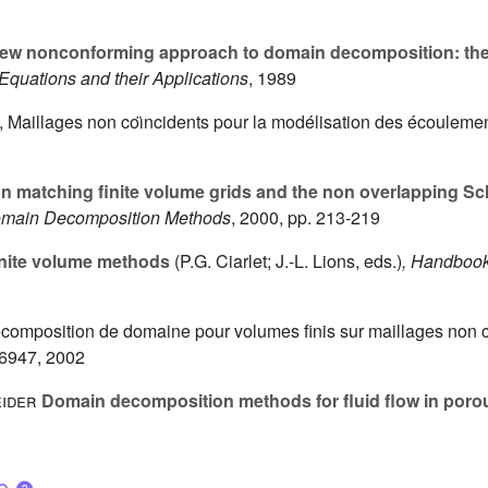
ew nonconforming approach to domain decomposition: the
l Equations and their Applications
, 1989
ataf, Maillages non coı̈ncidents pour la modélisation des écoulem
 matching finite volume grids and the non overlapping Sc
Domain Decomposition Methods
, 2000, pp. 213-219
nite volume methods
(P.G. Ciarlet; J.-L. Lions, eds.)
, Handbook
af, Décomposition de domaine pour volumes finis sur maillages non
56947, 2002
eider
Domain decomposition methods for fluid flow in por
ue