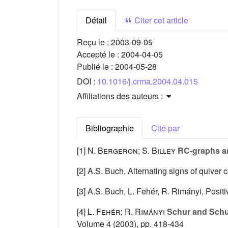
Détail
Citer cet article
Reçu le :
2003-09-05
Accepté le :
2004-04-05
Publié le :
2004-05-28
DOI :
10.1016/j.crma.2004.04.015
Affiliations des auteurs :
Bibliographie
Cité par
[1]
N. Bergeron; S. Billey
RC-graphs an
[2] A.S. Buch, Alternating signs of quiver c
[3] A.S. Buch, L. Fehér, R. Rimányi, Posit
[4]
L. Fehér; R. Rimányi
Schur and Schu
Volume 4
(2003), pp. 418-434