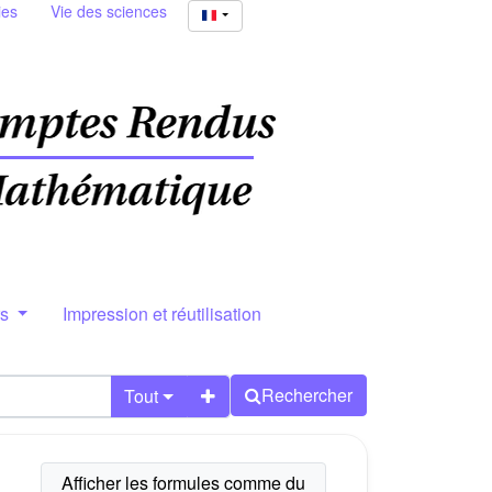
ies
Vie des sciences
rs
Impression et réutilisation
Rechercher
Tout