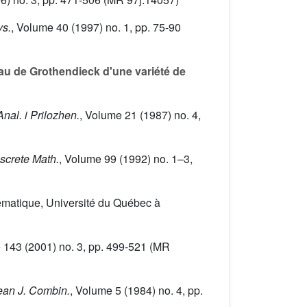
ys.
, Volume 40
(1997) no. 1, pp. 75-90
au de Grothendieck d'une variété de
Anal. i Prilozhen.
, Volume 21
(1987) no. 4,
iscrete Math.
, Volume 99
(1992) no. 1–3,
hématique, Université du Québec à
e 143
(2001) no. 3, pp. 499-521 (MR
ean J. Combin.
, Volume 5
(1984) no. 4, pp.