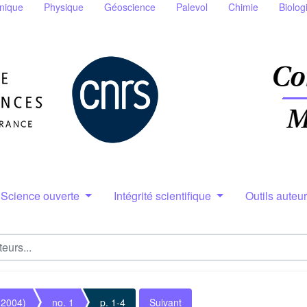
nique
Physique
Géoscience
Palevol
Chimie
Biolog
Science ouverte
Intégrité scientifique
Outils auteu
(2004)
no. 1
p. 1-4
Suivant