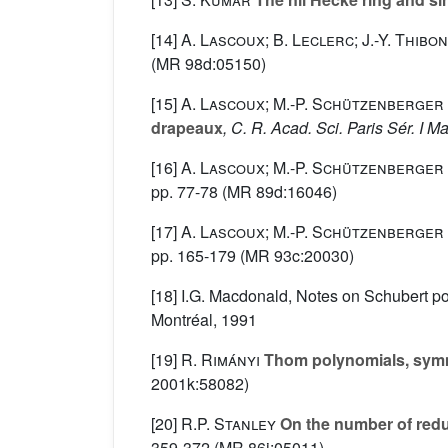
[14]
A. Lascoux; B. Leclerc; J.-Y. Thibon
(MR 98d:05150)
[15]
A. Lascoux; M.-P. Schützenberger
drapeaux
, C. R. Acad. Sci. Paris Sér. I Ma
[16]
A. Lascoux; M.-P. Schützenberger
pp. 77-78 (MR 89d:16046)
[17]
A. Lascoux; M.-P. Schützenberger
pp. 165-179 (MR 93c:20030)
[18] I.G. Macdonald, Notes on Schubert p
Montréal, 1991
[19]
R. Rimányi
Thom polynomials, symme
2001k:58082)
[20]
R.P. Stanley
On the number of redu
359-372 (MR 86i:05011)