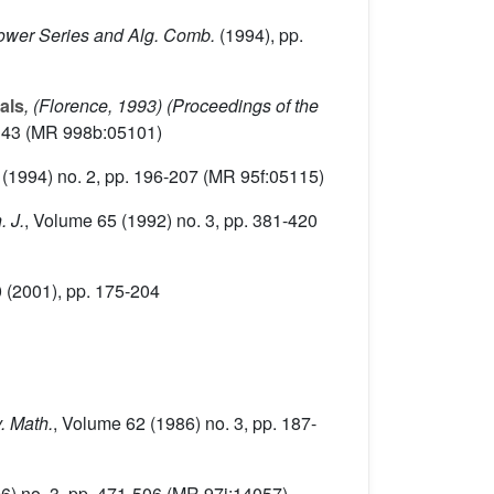
Power Series and Alg. Comb.
(1994), pp.
als
, (Florence, 1993)
(Proceedings of the
143 (MR 998b:05101)
(1994) no. 2, pp. 196-207 (MR 95f:05115)
. J.
, Volume 65
(1992) no. 3, pp. 381-420
0
(2001), pp. 175-204
v. Math.
, Volume 62
(1986) no. 3, pp. 187-
6) no. 3, pp. 471-506 (MR 97j:14057)