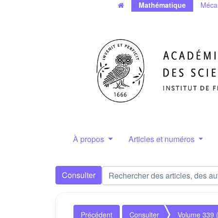
Mathématique
Méca
À propos
Articles et numéros
Consulter
Précédent
Consulter
Volume 339 