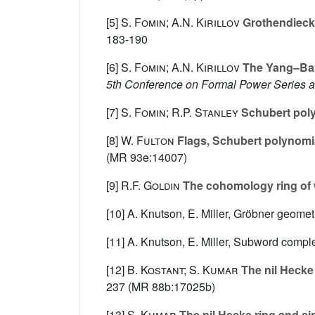
[5]
S. Fomin; A.N. Kirillov
Grothendieck
183-190
[6]
S. Fomin; A.N. Kirillov
The Yang–Baxt
5th Conference on Formal Power Series a
[7]
S. Fomin; R.P. Stanley
Schubert poly
[8]
W. Fulton
Flags, Schubert polynomia
(MR 93e:14007)
[9]
R.F. Goldin
The cohomology ring of 
[10] A. Knutson, E. Miller, Gröbner geomet
[11] A. Knutson, E. Miller, Subword compl
[12]
B. Kostant; S. Kumar
The nil Hecke
237 (MR 88b:17025b)
[13]
S. Kumar
The nil Hecke ring and sin