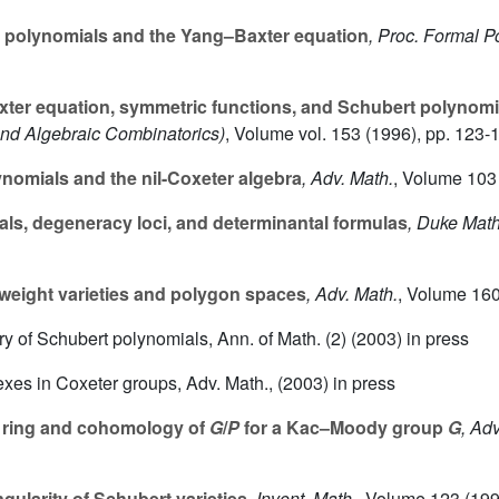
 polynomials and the Yang–Baxter equation
, Proc. Formal 
er equation, symmetric functions, and Schubert polynomi
nd Algebraic Combinatorics)
, Volume vol. 153
(1996), pp. 123-
nomials and the nil-Coxeter algebra
, Adv. Math.
, Volume 103
ls, degeneracy loci, and determinantal formulas
, Duke Math
weight varieties and polygon spaces
, Adv. Math.
, Volume 16
ry of Schubert polynomials, Ann. of Math. (2) (2003) in press
exes in Coxeter groups, Adv. Math., (2003) in press
 ring and cohomology of
G
/
P
for a Kac–Moody group
G
, Ad
gularity of Schubert varieties
, Invent. Math.
, Volume 123
(199