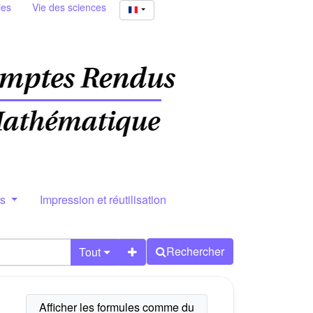
ies
Vie des sciences
rs
Impression et réutilisation
Rechercher
Tout