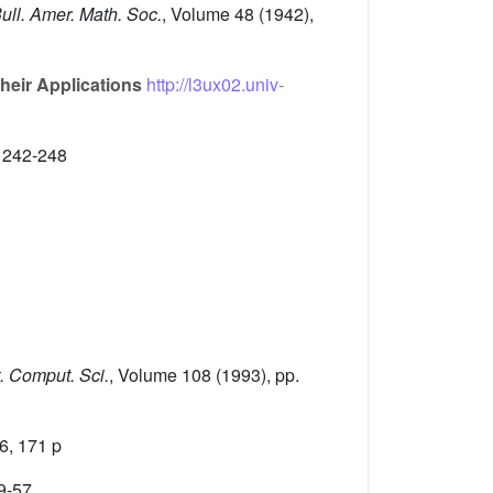
Bull. Amer. Math. Soc.
, Volume 48
(1942),
eir Applications
http://l3ux02.univ-
. 242-248
t. Comput. Sci.
, Volume 108
(1993), pp.
6, 171 p
39-57