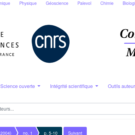
nique
Physique
Géoscience
Palevol
Chimie
Biolog
Science ouverte
Intégrité scientifique
Outils auteu
(2004)
no. 1
p. 5-10
Suivant