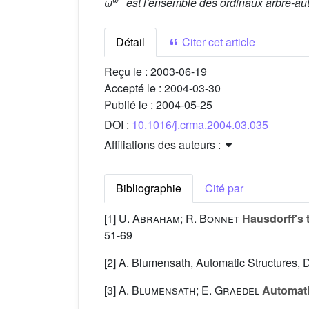
ω
est l'ensemble des ordinaux arbre-a
Détail
Citer cet article
Reçu le :
2003-06-19
Accepté le :
2004-03-30
Publié le :
2004-05-25
DOI :
10.1016/j.crma.2004.03.035
Affiliations des auteurs :
Bibliographie
Cité par
[1]
U. Abraham; R. Bonnet
Hausdorff's t
51-69
[2] A. Blumensath, Automatic Structures,
[3]
A. Blumensath; E. Graedel
Automati