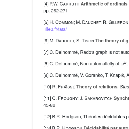
[4]
P.W. Carruth
Arithmetic of ordinals
pp. 262-271
[5]
H. Common; M. Dauchet; R. Gilleron; 
lille3.fr/tata/
[6]
M. Dauchet; S. Tison
The theory of g
[7] C. Delhommé, Rado's graph is not aut
ω
[8] C. Delhommé, Non automaticity of
ω
,
[9] C. Delhommé, V. Goranko, T. Knapik, A
[10]
R. Fraı̈ssé
Theory of relations
, Stu
[11]
C. Frougny; J. Sakarovitch
Synchro
45-82
[12] B.R. Hodgson, Théories décidables pa
[13]
B.R. Hodgson
Décidabilité par auto