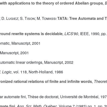
 with applications to the theory of ordered Abelian groups
, 
D. Lugiez; S. Tison; M. Tomassi
TATA: Tree Automata and Th
round rewrite systems is decidable
, LICS'90
, IEEE, 1990, pp
omatic, Manuscript, 2001
 Manuscript, 2001
utomatic linear orderings, Manuscript, 2002
d. Logic
, vol. 118
, North-Holland, 1986
nized rational relations of finite and infinite words
, Theore
r automate fini, Thèse de doctorat, Université de Montréal, 197
mate fini
, Ann. Sci. Math. Québec
, Volume 7
(1983) no. 1, pp. 