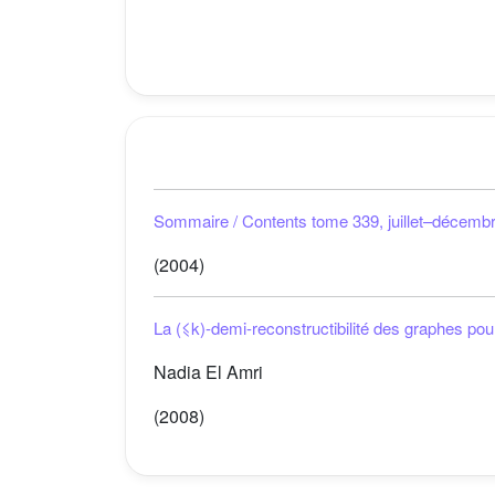
Sommaire / Contents tome 339, juillet–décemb
(2004)
La
(
⩽
k
)
-demi-reconstructibilité des graphes po
Nadia El Amri
(2008)