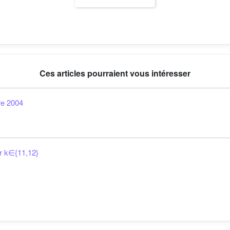
Ces articles pourraient vous intéresser
re 2004
ur
k
∈
{
11
,
12
}