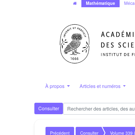
Mathématique
Méca
À propos
Articles et numéros
Consulter
Précédent
Consulter
Volume 339 