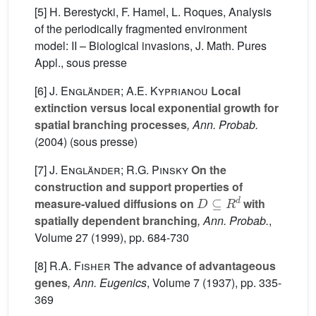
[5] H. Berestycki, F. Hamel, L. Roques, Analysis
of the periodically fragmented environment
model: II – Biological invasions, J. Math. Pures
Appl., sous presse
[6]
J. Engländer; A.E. Kyprianou
Local
extinction versus local exponential growth for
spatial branching processes
, Ann. Probab.
(2004) (sous presse)
[7]
J. Engländer; R.G. Pinsky
On the
construction and support properties of
D
⊆
R
d
measure-valued diffusions on
with
spatially dependent branching
, Ann. Probab.
,
Volume 27
(1999), pp. 684-730
[8]
R.A. Fisher
The advance of advantageous
genes
, Ann. Eugenics
, Volume 7
(1937), pp. 335-
369