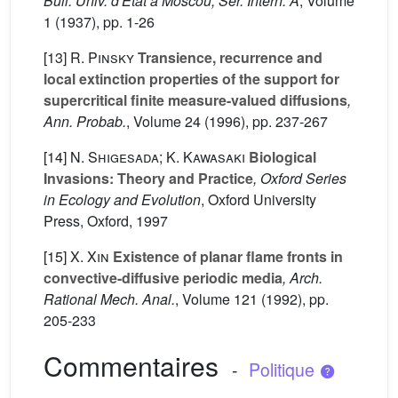
Bull. Univ. d'Etat à Moscou, Sér. Intern. A
, Volume
1
(1937), pp. 1-26
[13]
R. Pinsky
Transience, recurrence and
local extinction properties of the support for
supercritical finite measure-valued diffusions
,
Ann. Probab.
, Volume 24
(1996), pp. 237-267
[14]
N. Shigesada; K. Kawasaki
Biological
Invasions: Theory and Practice
, Oxford Series
in Ecology and Evolution
, Oxford University
Press, Oxford, 1997
[15]
X. Xin
Existence of planar flame fronts in
convective-diffusive periodic media
, Arch.
Rational Mech. Anal.
, Volume 121
(1992), pp.
205-233
Commentaires
-
Politique