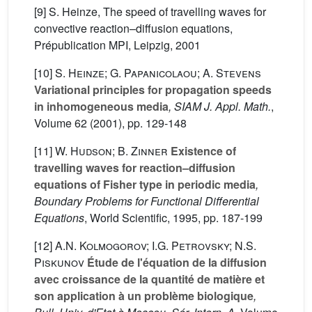
[9] S. Heinze, The speed of travelling waves for
convective reaction–diffusion equations,
Prépublication MPI, Leipzig, 2001
[10]
S. Heinze; G. Papanicolaou; A. Stevens
Variational principles for propagation speeds
in inhomogeneous media
, SIAM J. Appl. Math.
,
Volume 62
(2001), pp. 129-148
[11]
W. Hudson; B. Zinner
Existence of
travelling waves for reaction–diffusion
equations of Fisher type in periodic media
,
Boundary Problems for Functional Differential
Equations
, World Scientific, 1995, pp. 187-199
[12]
A.N. Kolmogorov; I.G. Petrovsky; N.S.
Piskunov
Étude de l'équation de la diffusion
avec croissance de la quantité de matière et
son application à un problème biologique
,