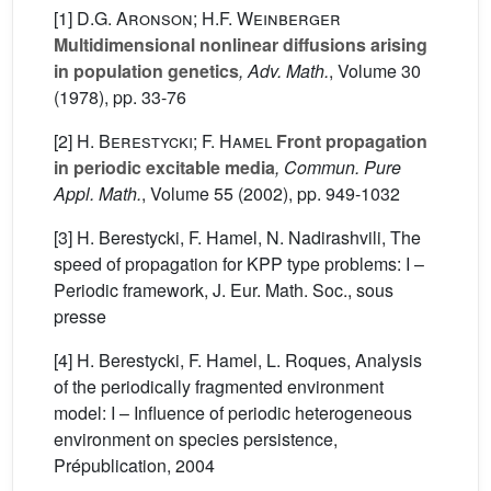
[1]
D.G. Aronson; H.F. Weinberger
Multidimensional nonlinear diffusions arising
in population genetics
, Adv. Math.
, Volume 30
(1978), pp. 33-76
[2]
H. Berestycki; F. Hamel
Front propagation
in periodic excitable media
, Commun. Pure
Appl. Math.
, Volume 55
(2002), pp. 949-1032
[3] H. Berestycki, F. Hamel, N. Nadirashvili, The
speed of propagation for KPP type problems: I –
Periodic framework, J. Eur. Math. Soc., sous
presse
[4] H. Berestycki, F. Hamel, L. Roques, Analysis
of the periodically fragmented environment
model: I – Influence of periodic heterogeneous
environment on species persistence,
Prépublication, 2004